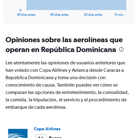
has
1
0
X
End
90 días antes
60 días antes
30 días antes
El mis…
of
axis
interactive
displaying
chart
categories.
Range:
Opiniones sobre las aerolíneas que
91
operan en República Dominicana
categories.
The
chart
Lee atentamente las opiniones de usuarios anteriores que
has
han volado con Copa Airlines y Avianca desde Caracas a
1
República Dominicana y toma una decisión con
Y
axis
conocimiento de causa. También puedes ver cómo se
displaying
comparan las opciones de entretenimiento, la comodidad,
values.
la comida, la tripulación, el servicio y el procedimiento de
Range:
embarque de cada aerolínea.
0
to
1800.
Copa Airlines