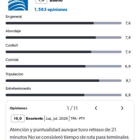
Bueno
7,6
1.563 opiniones
En general
7,6
Abordaje
7,8
Confort
7,4
Comida
6,9
Tripulación
8,1
Entretenimiento
6,8
1
/
11
Opiniones
10,0
Excelente
Luz
,
jul. 2026
TPA
-
PTY
Atención y puntualidad aunque tuvo retraso de 21
minutos No se consideró tiempo de ruta para terminales