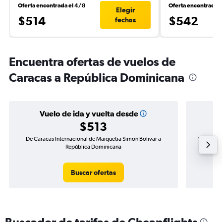
Oferta encontrada el 4/8
Oferta encontrada 
Elegir
$514
$542
fechas
Encuentra ofertas de vuelos de
Caracas a República Dominicana
Vuelo de ida y vuelta desde
$513
De Caracas Internacional de Maiquetía Simón Bolívar a
Vuelo de 
República Dominicana
Buscar ofertas
Buscador de tarifas de Cheapflights