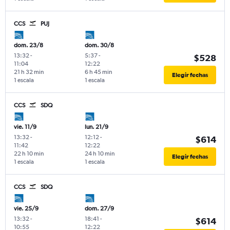
CCS
PUJ
dom. 23/8
dom. 30/8
13:32
-
5:37
-
$528
11:04
12:22
21 h 32 min
6 h 45 min
Elegir fechas
1 escala
1 escala
CCS
SDQ
vie. 11/9
lun. 21/9
13:32
-
12:12
-
$614
11:42
12:22
22 h 10 min
24 h 10 min
Elegir fechas
1 escala
1 escala
CCS
SDQ
vie. 25/9
dom. 27/9
13:32
-
18:41
-
$614
10:55
12:22