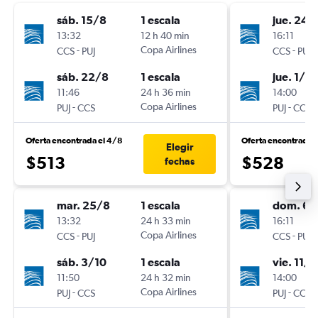
sáb. 15/8
1 escala
jue. 24/
13:32
12 h 40 min
16:11
-
Copa Airlines
-
CCS
PUJ
CCS
PUJ
sáb. 22/8
1 escala
jue. 1/10
11:46
24 h 36 min
14:00
-
Copa Airlines
-
PUJ
CCS
PUJ
CCS
Oferta encontrada el 4/8
Oferta encontrada 
Elegir
$513
$528
fechas
mar. 25/8
1 escala
dom. 6/
13:32
24 h 33 min
16:11
-
Copa Airlines
-
CCS
PUJ
CCS
PUJ
sáb. 3/10
1 escala
vie. 11/9
11:50
24 h 32 min
14:00
-
Copa Airlines
-
PUJ
CCS
PUJ
CCS