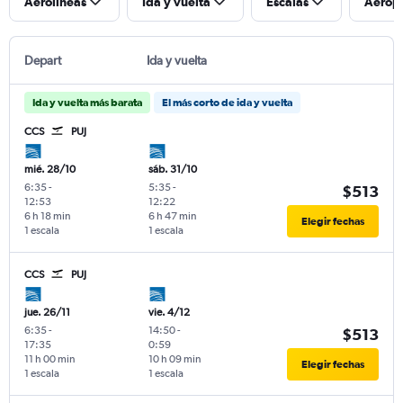
Aerolíneas
Ida y vuelta
Escalas
Aerop
Depart
Ida y vuelta
Ida y vuelta más barata
El más corto de ida y vuelta
CCS
PUJ
mié. 28/10
sáb. 31/10
6:35
-
5:35
-
$513
12:53
12:22
6 h 18 min
6 h 47 min
Elegir fechas
1 escala
1 escala
CCS
PUJ
jue. 26/11
vie. 4/12
6:35
-
14:50
-
$513
17:35
0:59
11 h 00 min
10 h 09 min
Elegir fechas
1 escala
1 escala