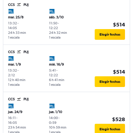
CCS
PUJ
mar. 25/8
sáb. 3/10
13:32
-
11:50
-
$514
14:05
12:22
24 h 33 min
24 h 32 min
Elegir fechas
1 escala
1 escala
CCS
PUJ
mar. 1/9
mié. 16/9
13:32
-
5:41
-
$514
2:12
12:22
12 h 40 min
6 h 41 min
Elegir fechas
1 escala
1 escala
CCS
PUJ
jue. 24/9
jue. 1/10
16:11
-
14:00
-
$528
16:05
0:59
23 h 54 min
10 h 59 min
Elegir fechas
1 escala
1 escala