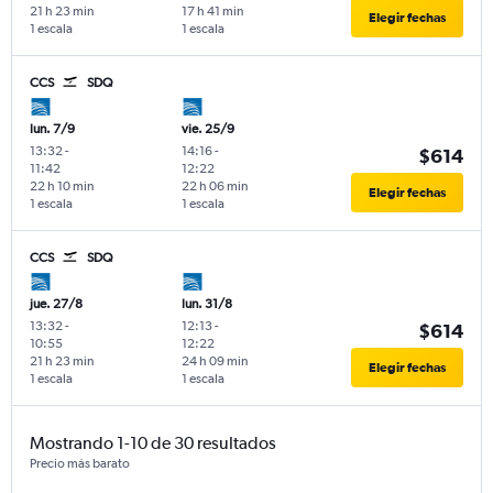
21 h 23 min
17 h 41 min
Elegir fechas
1 escala
1 escala
CCS
SDQ
lun. 7/9
vie. 25/9
13:32
-
14:16
-
$614
11:42
12:22
22 h 10 min
22 h 06 min
Elegir fechas
1 escala
1 escala
CCS
SDQ
jue. 27/8
lun. 31/8
13:32
-
12:13
-
$614
10:55
12:22
21 h 23 min
24 h 09 min
Elegir fechas
1 escala
1 escala
Mostrando 1-10 de 30 resultados
Precio más barato