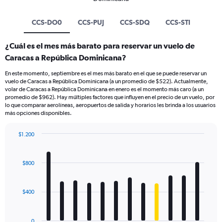
CCS-DO0
CCS-PUJ
CCS-SDQ
CCS-STI
¿Cuál es el mes más barato para reservar un vuelo de
Caracas a República Dominicana?
En este momento, septiembre es el mes más barato en el que se puede reservar un
vuelo de Caracas a República Dominicana (a un promedio de $522). Actualmente,
volar de Caracas a República Dominicana en enero es el momento más caro (a un
promedio de $962). Hay múltiples factores que influyen en el precio de un vuelo, por
lo que comparar aerolíneas, aeropuertos de salida y horarios les brinda a los usuarios
más opciones disponibles.
$1.200
Bar
Chart
graphic.
chart
with
$800
12
bars.
$400
The
chart
has
0