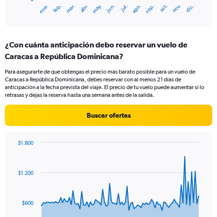
1
mar.
jun.
sep.
dic.
ene.
abr.
jul.
oct.
feb.
may.
ago.
nov.
X
End
of
axis
interactive
displaying
chart
categories.
¿Con cuánta anticipación debo reservar un vuelo de
Range:
Caracas a República Dominicana?
12
categories.
Para asegurarte de que obtengas el precio más barato posible para un vuelo de
The
Caracas a República Dominicana, debes reservar con al menos 21 días de
chart
anticipación a la fecha prevista del viaje. El precio de tu vuelo puede aumentar si lo
has
retrasas y dejas la reserva hasta una semana antes de la salida.
1
Y
Buscar ofertas
axis
displaying
values.
$1.800
Range:
Chart
Chart
0
graphic.
with
to
91
$1.200
data
1200.
points.
The
$600
chart