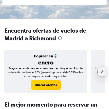
Encuentra ofertas de vuelos de
Madrid a Richmond
Popular en
enero
Mayor demanda de vuelos basada en las búsquedas. Posible
Los precio
subida de precios del 25% (aumento potencial de $350 sobre
de precios
el precio promedio de ida y vuelta).
Buscar ofertas
El mejor momento para reservar un