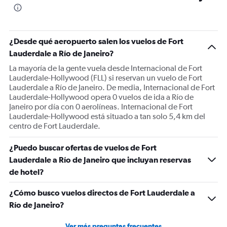
The
chart
has
1
¿Desde qué aeropuerto salen los vuelos de Fort
Y
Lauderdale a Río de Janeiro?
axis
displaying
La mayoría de la gente vuela desde Internacional de Fort
values.
Lauderdale-Hollywood (FLL) si reservan un vuelo de Fort
Range:
Lauderdale a Río de Janeiro. De media, Internacional de Fort
0
Lauderdale-Hollywood opera 0 vuelos de ida a Río de
to
Janeiro por día con 0 aerolíneas. Internacional de Fort
1200.
Lauderdale-Hollywood está situado a tan solo 5,4 km del
centro de Fort Lauderdale.
¿Puedo buscar ofertas de vuelos de Fort
Lauderdale a Río de Janeiro que incluyan reservas
de hotel?
¿Cómo busco vuelos directos de Fort Lauderdale a
Río de Janeiro?
Ver más preguntas frecuentes