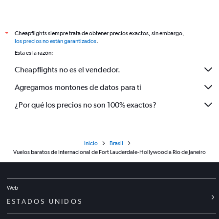
Cheapflights siempre trata de obtener precios exactos, sin embargo,
*
los precios no están garantizados
.
Esta es la razón:
Cheapflights no es el vendedor.
Agregamos montones de datos para ti
¿Por qué los precios no son 100% exactos?
Inicio
Brasil
Vuelos baratos de Internacional de Fort Lauderdale-Hollywood a Río de Janeiro
Web
ESTADOS UNIDOS