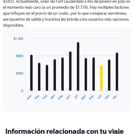
$582). Actualmente, volar de Fort Lauderdale a Río de Janeiro en julio es
chart
el momento más caro (a un promedio de $1.119). Hay múltiples factores
has
que influyen en el precio de un vuelo, por lo que comparar aerolíneas,
1
aeropuertos de salida y horarios les brinda a los usuarios más opciones
Y
disponibles.
axis
displaying
values.
$1.200
Range:
Bar
Chart
0
graphic.
chart
with
to
$800
12
1800.
bars.
$400
The
chart
has
0
1
ene.
feb.
mar.
abr.
may.
jun.
jul.
ago.
sep.
oct.
nov.
dic.
X
End
of
axis
interactive
displaying
chart
categories.
Range:
12
Información relacionada con tu viaje
categories.