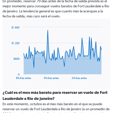
En promedio, reservar 79 días antes de la fecha de salida prevista es el
mejor momento para conseguir vuelos baratos de Fort Lauderdale a Río
de Janeiro. La tendencia general es que cuanto más te acerques a la
fecha de salida, más caro será el vuelo.
$1.800
Chart
Chart
graphic.
with
85
$1.200
data
points.
The
$600
chart
has
1
0
X
End
84 días antes
54 días antes
24 días antes
of
axis
interactive
displaying
chart
categories.
¿Cuál es el mes más barato para reservar un vuelo de Fort
Range:
Lauderdale a Río de Janeiro?
85
En este momento, octubre es el mes más barato en el que se puede
categories.
reservar un vuelo de Fort Lauderdale a Río de Janeiro (a un promedio de
The