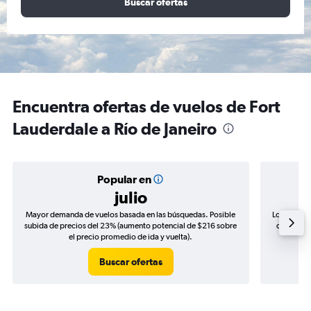
Buscar ofertas
Encuentra ofertas de vuelos de Fort
Lauderdale a Río de Janeiro
Popular en
julio
Mayor demanda de vuelos basada en las búsquedas. Posible
Los precio
subida de precios del 23% (aumento potencial de $216 sobre
de precios
el precio promedio de ida y vuelta).
Buscar ofertas