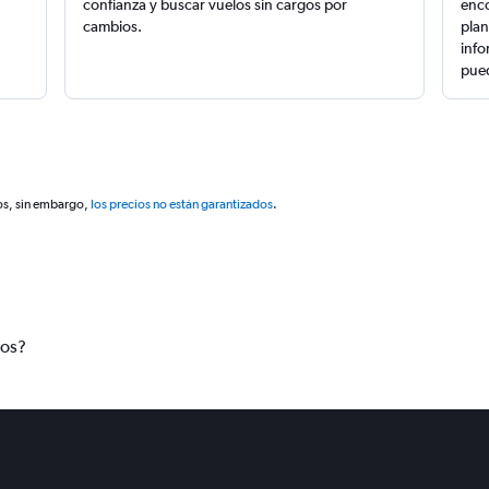
confianza y buscar vuelos sin cargos por
enco
cambios.
plan
info
pued
os, sin embargo,
los precios no están garantizados
.
tos?