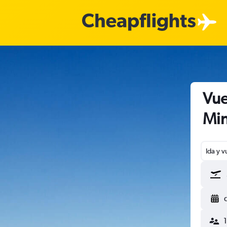
Vue
Min
Ida y v