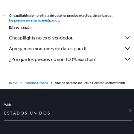
Cheapflights siempre trata de obtener precios exactos, sin embargo,
*
los precios no están garantizados
.
Esta es la razón:
Cheapflights no es el vendedor.
Agregamos montones de datos para ti
¿Por qué los precios no son 100% exactos?
Inicio
Estados Unidos
Vuelos baratos de Perú a Greater Rochester Intl
Web
ESTADOS UNIDOS