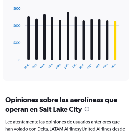
axis
displaying
$900
values.
Bar
Chart
Range:
graphic.
chart
with
0
$600
12
to
bars.
1200.
$300
The
chart
has
0
1
ene.
abr.
jul.
oct.
mar.
jun.
sep.
dic.
feb.
may.
ago.
nov.
X
End
of
axis
interactive
displaying
chart
categories.
Range:
12
Opiniones sobre las aerolíneas que
categories.
The
operan en Salt Lake City
chart
has
Lee atentamente las opiniones de usuarios anteriores que
1
Y
han volado con Delta,LATAM AirlinesyUnited Airlines desde