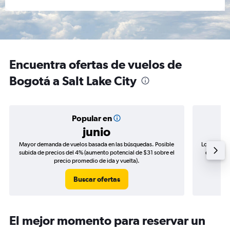
Encuentra ofertas de vuelos de
Bogotá a Salt Lake City
Popular en
junio
Mayor demanda de vuelos basada en las búsquedas. Posible
Los precio
subida de precios del 4% (aumento potencial de $31 sobre el
de precio
precio promedio de ida y vuelta).
Buscar ofertas
El mejor momento para reservar un