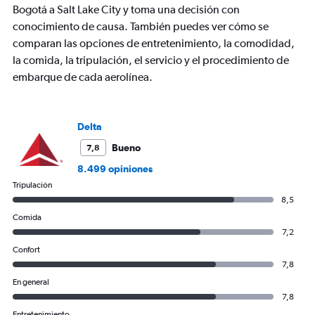
axis
Bogotá a Salt Lake City y toma una decisión con
displaying
conocimiento de causa. También puedes ver cómo se
values.
comparan las opciones de entretenimiento, la comodidad,
Range:
0
la comida, la tripulación, el servicio y el procedimiento de
to
embarque de cada aerolínea.
900.
Delta
Bueno
7,8
8.499 opiniones
Tripulación
8,5
Comida
7,2
Confort
7,8
En general
7,8
Entretenimiento