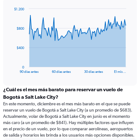
$1.200
Chart
Chart
graphic.
with
91
$800
data
points.
The
$400
chart
has
1
0
X
End
90 días antes
60 días antes
30 días antes
El mis…
of
axis
interactive
displaying
chart
categories.
¿Cuál es el mes más barato para reservar un vuelo de
Range:
Bogotá a Salt Lake City?
91
En este momento, diciembre es el mes más barato en el que se puede
categories.
reservar un vuelo de Bogotá a Salt Lake City (a un promedio de $683).
The
Actualmente, volar de Bogotá a Salt Lake City en junio es el momento
chart
más caro (a un promedio de $841). Hay múltiples factores que influyen
has
en el precio de un vuelo, por lo que comparar aerolíneas, aeropuertos
1
de salida y horarios les brinda a los usuarios más opciones disponibles.
Y