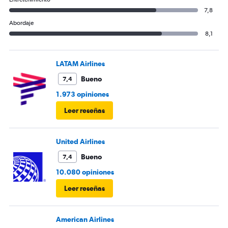
7,8
Abordaje
8,1
LATAM Airlines
Bueno
7,4
1.973 opiniones
Leer reseñas
United Airlines
Bueno
7,4
10.080 opiniones
Leer reseñas
American Airlines