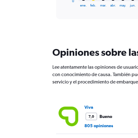
0
X
End
ene.
feb.
mar.
abr.
may.
jun.
of
axis
interactive
displaying
chart
categories.
Range:
12
categories.
The
Opiniones sobre la
chart
has
1
Lee atentamente las opiniones de usuari
Y
con conocimiento de causa. También pued
axis
displaying
servicio y el procedimiento de embarque
values.
Range:
0
to
Viva
360.
Bueno
7,0
805 opiniones