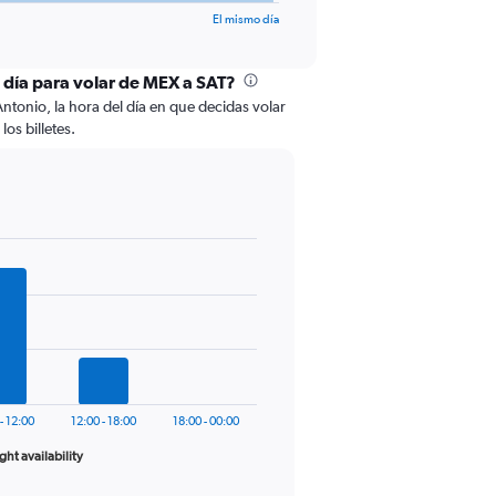
El mismo día
l día para volar de MEX a SAT?
ntonio, la hora del día en que decidas volar
los billetes.
- 12:00
12:00 - 18:00
18:00 - 00:00
ight availability