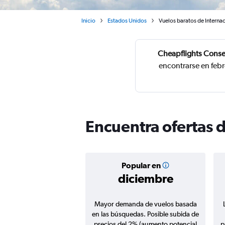
Inicio
Estados Unidos
Vuelos baratos de Interna
Cheapflights Conse
encontrarse en febr
Encuentra ofertas 
Popular en
diciembre
Mayor demanda de vuelos basada
en las búsquedas. Posible subida de
precios del 2% (aumento potencial
p