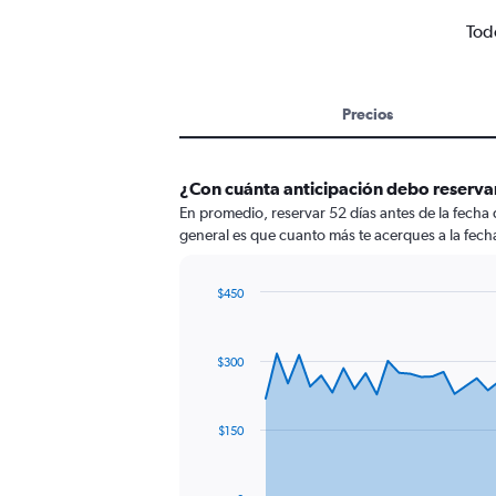
Tod
Precios
¿Con cuánta anticipación debo reserva
En promedio, reservar 52 días antes de la fecha
general es que cuanto más te acerques a la fecha
$450
Chart
Chart
graphic.
with
91
$300
data
points.
The
$150
chart
has
1