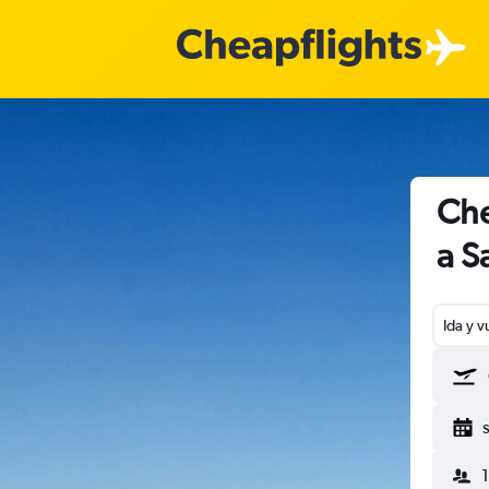
Che
a S
Ida y v