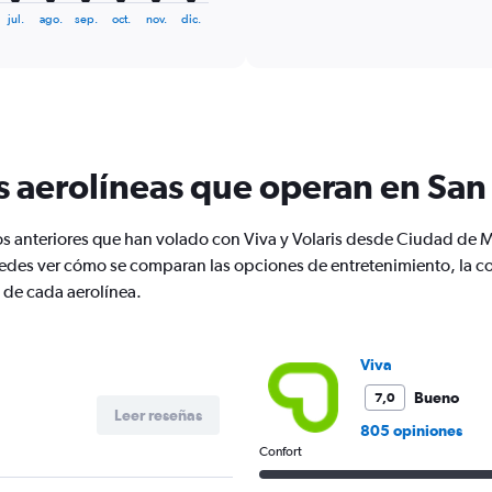
displaying
chart
jul.
ago.
sep.
oct.
nov.
dic.
categories.
Range:
6
categories.
The
chart
has
1
s aerolíneas que operan en San
Y
axis
displaying
os anteriores que han volado con Viva y Volaris desde Ciudad de 
Number
es ver cómo se comparan las opciones de entretenimiento, la com
of
 de cada aerolínea.
flights.
Range:
0
to
Viva
24.
Bueno
7,0
Leer reseñas
805 opiniones
Confort