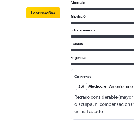
Abordaje
Leer reseñas
Tripulación
Entretenimiento
Comida
En general
Opiniones
Mediocre
Antonio
,
ene
2,0
Retraso considerable (mayor a
disculpa, ni compensación (
en mal estado