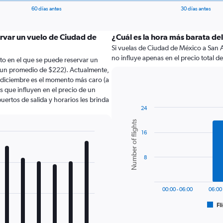
60 días antes
30 días antes
ervar un vuelo de Ciudad de
¿Cuál es la hora más barata de
Si vuelas de Ciudad de México a San A
no influye apenas en el precio total de 
to en el que se puede reservar un
 un promedio de $222). Actualmente,
 diciembre es el momento más caro (a
 que influyen en el precio de un
uertos de salida y horarios les brinda
24
Bar
Chart
Number of flights
graphic.
chart
16
with
6
bars.
8
The
chart
has
00:00 - 06:00
06:00 
1
Fl
X
End
of
axis
interactive