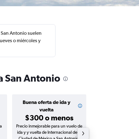
a San Antonio suelen
jueves o miércoles y
a San Antonio
Buena oferta de ida y
Buena oferta de
$168 o m
vuelta
$300 o menos
a
Precio inmejorable para un vuelo de
Precio inmejorable para
ida y y vuelta de Internacional de la
ida de Internacional de
Ciudad de México a San Antonio.
México a San An