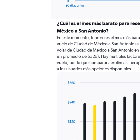
0
X
End
90 días antes
of
axis
interactive
displaying
chart
categories.
¿Cuál es el mes más barato para res
Range:
México a San Antonio?
91
En este momento, febrero es el mes más bara
categories.
vuelo de Ciudad de México a San Antonio (a
The
volar de Ciudad de México a San Antonio en
chart
un promedio de $325). Hay múltiples factores
has
vuelo, por lo que comparar aerolíneas, aerop
1
a los usuarios más opciones disponibles.
Y
axis
displaying
$360
values.
Bar
Chart
Range:
graphic.
chart
with
0
$240
12
to
bars.
450.
The
$120
chart
has
1