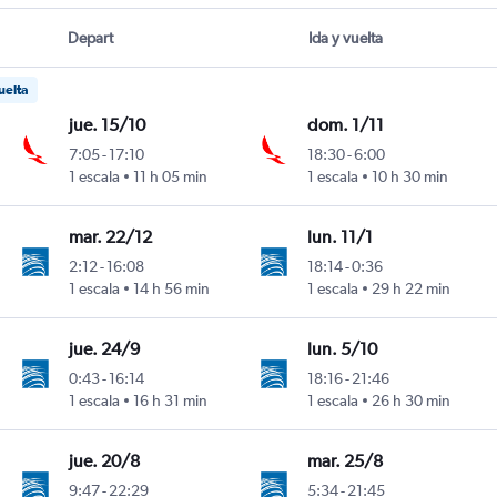
Depart
Ida y vuelta
uelta
jue. 15/10
dom. 1/11
7:05
-
17:10
18:30
-
6:00
 Marín
1 escala
11 h 05 min
1 escala
10 h 30 min
mar. 22/12
lun. 11/1
2:12
-
16:08
18:14
-
0:36
 Marín
1 escala
14 h 56 min
1 escala
29 h 22 min
jue. 24/9
lun. 5/10
0:43
-
16:14
18:16
-
21:46
 Marín
1 escala
16 h 31 min
1 escala
26 h 30 min
jue. 20/8
mar. 25/8
9:47
-
22:29
5:34
-
21:45