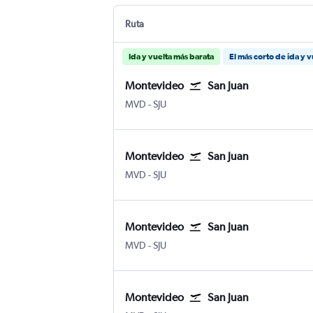
Ruta
Ida y vuelta más barata
El más corto de ida y v
Montevideo
San Juan
Montevideo Internacional de Carrasco
San Juan Internacional Luis Muñoz
MVD
-
SJU
Montevideo
San Juan
Montevideo Internacional de Carrasco
San Juan Internacional Luis Muñoz
MVD
-
SJU
Montevideo
San Juan
Montevideo Internacional de Carrasco
San Juan Internacional Luis Muñoz
MVD
-
SJU
Montevideo
San Juan