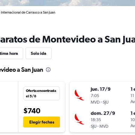
Internacional de Carrasco a San Juan
baratos de Montevideo a San Ju
tima hora
Solo ida
video a San Juan
jue. 17/9
1 
Oferta encontrada
n
7:05
11
el 5/8
-
Av
MVD
SJU
$740
dom. 27/9
1 
n
18:35
10
Elegir fechas
-
Av
SJU
MVD