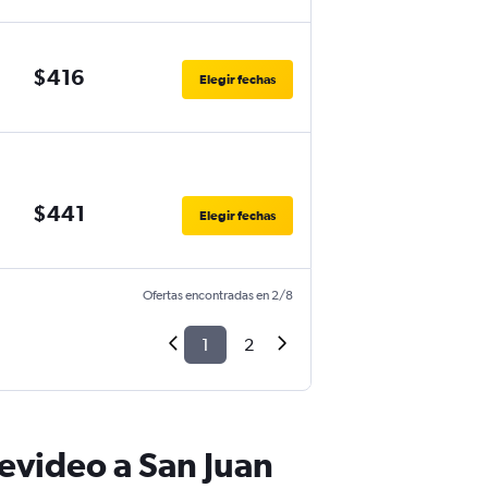
$416
Elegir fechas
$441
Elegir fechas
Ofertas encontradas en 2/8
1
2
evideo a San Juan