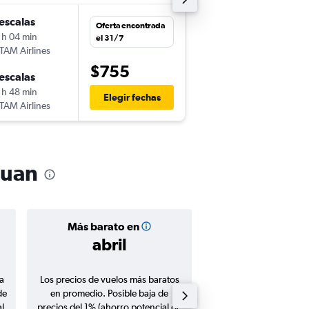
escalas
jue. 15/10
Oferta encontrada
 h 04 min
12:53
el 31/7
TAM Airlines
-
MVD
SJU
$755
escalas
dom. 1/11
 h 48 min
13:50
Elegir fechas
TAM Airlines
-
SJU
MVD
Juan
Más barato en
Precio prom
abril
$792
a
Los precios de vuelos más baratos
Promedio de vuelos de 
de
en promedio. Posible baja de
en agosto 20
l
precios del 1% (ahorro potencial de