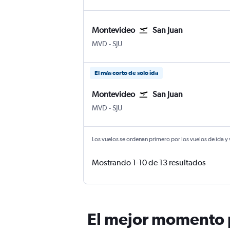
Montevideo
San Juan
Montevideo Internacional de Carrasco
San Juan Internacional Luis Muñoz
MVD
-
SJU
El más corto de solo ida
Montevideo
San Juan
Montevideo Internacional de Carrasco
San Juan Internacional Luis Muñoz
MVD
-
SJU
Los vuelos se ordenan primero por los vuelos de ida y
Mostrando 1-10 de 13 resultados
El mejor momento p