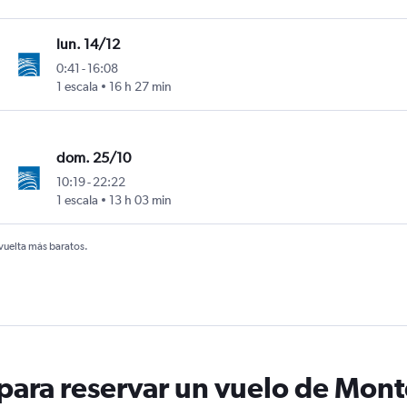
lun. 14/12
0:41
-
16:08
 Marín
1 escala
16 h 27 min
dom. 25/10
10:19
-
22:22
 Marín
1 escala
13 h 03 min
 vuelta más baratos.
ara reservar un vuelo de Mont