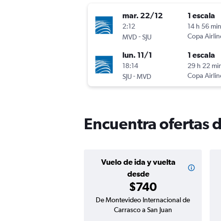
mar. 22/12
1 escala
2:12
14 h 56 mi
-
Copa Airlin
MVD
SJU
lun. 11/1
1 escala
18:14
29 h 22 mi
-
Copa Airlin
SJU
MVD
Encuentra ofertas 
Vuelo de ida y vuelta
desde
$740
De Montevideo Internacional de
Carrasco a San Juan