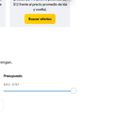
e
$12 frente al precio promedio de ida
y vuelta).
Buscar ofertas
Buscar ofert
nvengan.
Presupuesto
$412 - $767