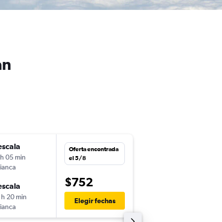
an
escala
dom. 11/10
Oferta encontrada
 h 05 min
9:57
el 5/8
ianca
-
MVD
SJU
$752
escala
dom. 18/10
 h 20 min
18:16
Elegir fechas
ianca
-
SJU
MVD