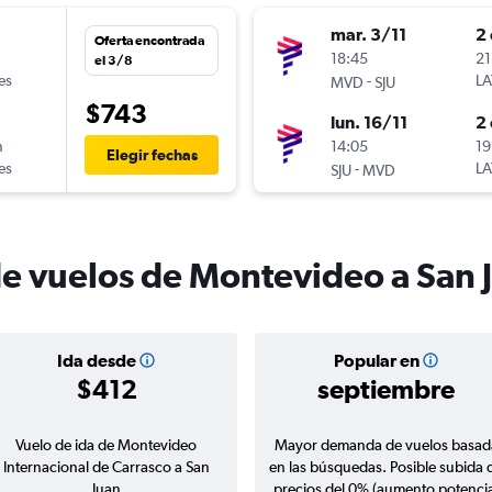
mar. 3/11
2 
Oferta encontrada
n
18:45
21
el 3/8
es
-
LA
MVD
SJU
$743
lun. 16/11
2 
n
14:05
19
Elegir fechas
es
-
LA
SJU
MVD
de vuelos de Montevideo a San 
Ida desde
Popular en
$412
septiembre
Vuelo de ida de Montevideo
Mayor demanda de vuelos basad
Internacional de Carrasco a San
en las búsquedas. Posible subida 
Juan
precios del 0% (aumento potencia