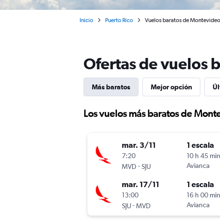
Inicio
Puerto Rico
Vuelos baratos de Montevideo 
Ofertas de vuelos 
Más baratos
Mejor opción
Úl
Los vuelos más baratos de Monte
mar. 3/11
1 escala
7:20
10 h 45 mi
-
Avianca
MVD
SJU
mar. 17/11
1 escala
13:00
16 h 00 mi
-
Avianca
SJU
MVD