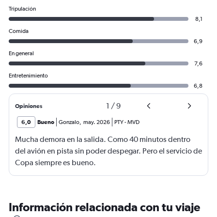
Tripulación
8,1
Comida
6,9
En general
7,6
Entretenimiento
6,8
1
/
9
Opiniones
6,0
Bueno
Gonzalo
,
may. 2026
PTY
-
MVD
Mucha demora en la salida. Como 40 minutos dentro
del avión en pista sin poder despegar. Pero el servicio de
Copa siempre es bueno.
Información relacionada con tu viaje