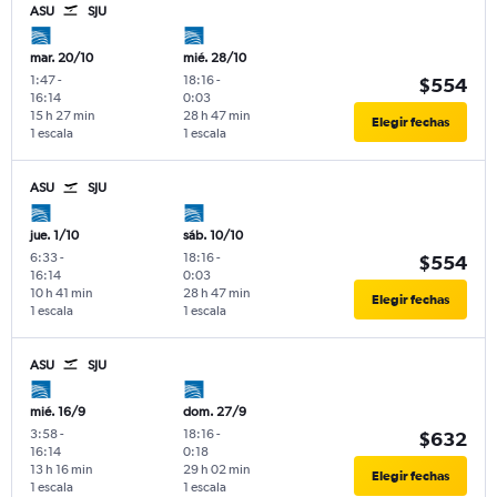
ASU
SJU
mar. 20/10
mié. 28/10
1:47
-
18:16
-
$554
16:14
0:03
15 h 27 min
28 h 47 min
Elegir fechas
1 escala
1 escala
ASU
SJU
jue. 1/10
sáb. 10/10
6:33
-
18:16
-
$554
16:14
0:03
10 h 41 min
28 h 47 min
Elegir fechas
1 escala
1 escala
ASU
SJU
mié. 16/9
dom. 27/9
3:58
-
18:16
-
$632
16:14
0:18
13 h 16 min
29 h 02 min
Elegir fechas
1 escala
1 escala