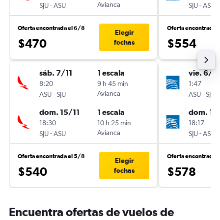
-
Avianca
-
SJU
ASU
SJU
ASU
Oferta encontrada el 6/8
Oferta encontrada 
Elegir
$470
$554
fechas
sáb. 7/11
1 escala
vie. 6/11
8:20
9 h 45 min
1:47
-
Avianca
-
ASU
SJU
ASU
SJU
dom. 15/11
1 escala
dom. 15
18:30
10 h 25 min
18:17
-
Avianca
-
SJU
ASU
SJU
ASU
Oferta encontrada el 5/8
Oferta encontrada 
Elegir
$540
$578
fechas
Encuentra ofertas de vuelos de