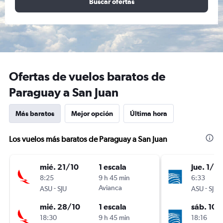
Buscar ofertas
Ofertas de vuelos baratos de
Paraguay a San Juan
Más baratos
Mejor opción
Última hora
Los vuelos más baratos de Paraguay a San Juan
mié. 21/10
1 escala
jue. 1/10
8:25
9 h 45 min
6:33
-
Avianca
-
ASU
SJU
ASU
SJU
mié. 28/10
1 escala
sáb. 10/
18:30
9 h 45 min
18:16