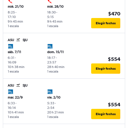
mié. 21/10
mié. 28/10
8:25
-
18:30
-
$470
17:10
5:15
9 h 45 min
9 h 45 min
Elegir fechas
1 escala
1 escala
ASU
SJU
sáb. 7/11
dom. 15/11
6:31
-
18:17
-
$554
16:09
23:57
10 h 38 min
28 h 40 min
Elegir fechas
1 escala
1 escala
ASU
SJU
mar. 22/9
vie. 2/10
6:33
-
5:33
-
$554
16:14
2:54
10 h 41 min
20 h 21 min
Elegir fechas
1 escala
1 escala