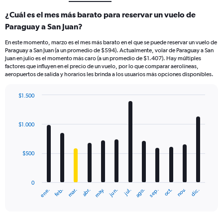
¿Cuál es el mes más barato para reservar un vuelo de
Paraguay a San Juan?
En este momento, marzo es el mes más barato en el que se puede reservar un vuelo de
Paraguay a San Juan (a un promedio de $594). Actualmente, volar de Paraguay a San
Juan en julio es el momento más caro (a un promedio de $1.407). Hay múltiples
factores que influyen en el precio de un vuelo, por lo que comparar aerolíneas,
aeropuertos de salida y horarios les brinda a los usuarios más opciones disponibles.
$1.500
Bar
Chart
graphic.
chart
with
$1.000
12
bars.
$500
The
chart
has
0
1
mar.
jun.
sep.
dic.
ene.
abr.
jul.
oct.
feb.
may.
ago.
nov.
X
End
of
axis
interactive
displaying
chart
categories.