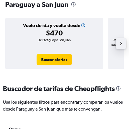
Paraguay a San Juan
Vuelo de ida y vuelta desde
$470
De Paraguay a San Juan
Mayor dema
subida de p
Buscar ofertas
Buscador de tarifas de Cheapflights
Usa los siguientes filtros para encontrar y comparar los vuelos
desde Paraguay a San Juan que más te convengan.