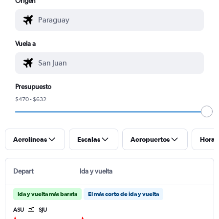
Origen
Vuela a
Presupuesto
$470 - $632
Aerolíneas
Escalas
Aeropuertos
Horar
Depart
Ida y vuelta
Ida y vuelta más barata
El más corto de ida y vuelta
ASU
SJU