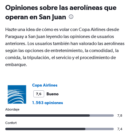
Range:
Opiniones sobre las aerolíneas que
12
operan en San Juan
categories.
The
chart
Hazte una idea de cómo es volar con Copa Airlines desde
has
Paraguay a San Juan leyendo las opiniones de usuarios
1
anteriores. Los usuarios también han valorado las aerolíneas
Y
axis
según las opciones de entretenimiento, la comodidad, la
displaying
comida, la tripulación, el servicio y el procedimiento de
values.
embarque.
Range:
0
to
1500.
Copa Airlines
Bueno
7,6
1.563 opiniones
Abordaje
7,8
Confort
7,4