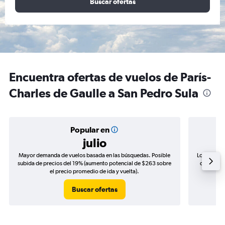
Buscar ofertas
Encuentra ofertas de vuelos de París-
Charles de Gaulle a San Pedro Sula
Popular en
julio
Mayor demanda de vuelos basada en las búsquedas. Posible
Los precio
subida de precios del 19% (aumento potencial de $263 sobre
de precios
el precio promedio de ida y vuelta).
Buscar ofertas