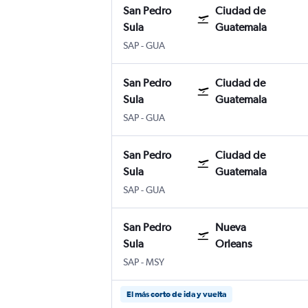
San Pedro
Ciudad de
Sula
Guatemala
San Pedro Sula Ramon Villeda
Ciudad de Guatemala Internaciona
SAP
-
GUA
San Pedro
Ciudad de
Sula
Guatemala
San Pedro Sula Ramon Villeda
Ciudad de Guatemala Internaciona
SAP
-
GUA
San Pedro
Ciudad de
Sula
Guatemala
San Pedro Sula Ramon Villeda
Ciudad de Guatemala Internaciona
SAP
-
GUA
San Pedro
Nueva
Sula
Orleans
San Pedro Sula Ramon Villeda
Nueva Orleans Louis Armstrong
SAP
-
MSY
El más corto de ida y vuelta