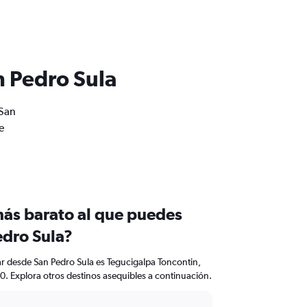
n Pedro Sula
 San
e
más barato al que puedes
edro Sula?
ar desde San Pedro Sula es Tegucigalpa Toncontin,
0. Explora otros destinos asequibles a continuación.