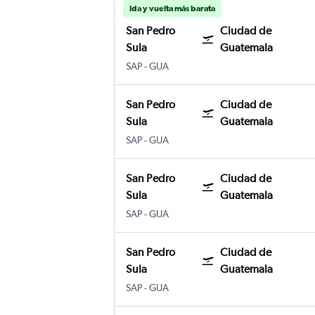
Ida y vuelta más barata
San Pedro
Ciudad de
Sula
Guatemala
San Pedro Sula Ramon Villeda
Ciudad de Guatemala Internaciona
SAP
-
GUA
San Pedro
Ciudad de
Sula
Guatemala
San Pedro Sula Ramon Villeda
Ciudad de Guatemala Internaciona
SAP
-
GUA
San Pedro
Ciudad de
Sula
Guatemala
San Pedro Sula Ramon Villeda
Ciudad de Guatemala Internaciona
SAP
-
GUA
San Pedro
Ciudad de
Sula
Guatemala
San Pedro Sula Ramon Villeda
Ciudad de Guatemala Internaciona
SAP
-
GUA