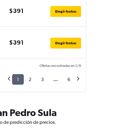
$391
Elegir fechas
$391
Elegir fechas
Ofertas encontradas en 2/8
1
2
3
...
6
an Pedro Sula
co de predicción de precios.