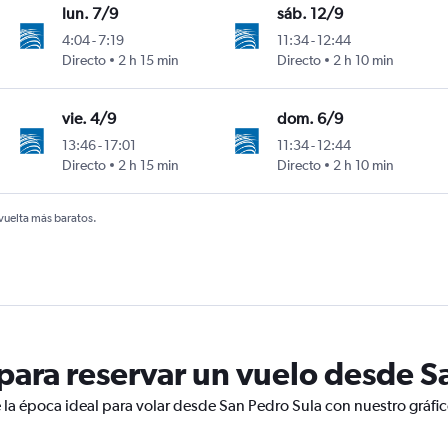
lun. 7/9
sáb. 12/9
4:04
-
7:19
11:34
-
12:44
Directo
2 h 15 min
Directo
2 h 10 min
umen Intl
vie. 4/9
dom. 6/9
13:46
-
17:01
11:34
-
12:44
Directo
2 h 15 min
Directo
2 h 10 min
umen Intl
 vuelta más baratos.
ara reservar un vuelo desde S
 la época ideal para volar desde San Pedro Sula con nuestro gráfi