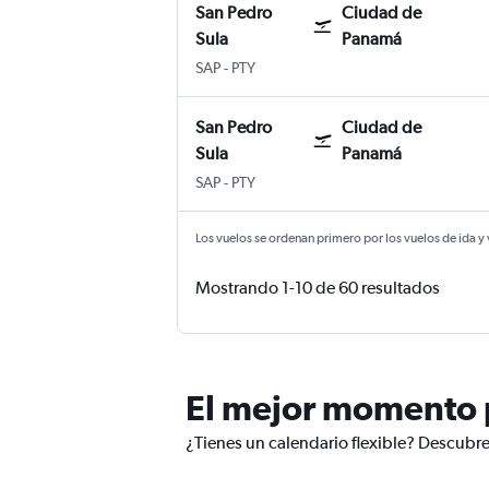
San Pedro
Ciudad de
Sula
Panamá
San Pedro Sula Ramon Villeda
Ciudad de Panamá Panama City Toc
SAP
-
PTY
San Pedro
Ciudad de
Sula
Panamá
San Pedro Sula Ramon Villeda
Ciudad de Panamá Panama City Toc
SAP
-
PTY
Los vuelos se ordenan primero por los vuelos de ida y
Mostrando 1-10 de 60 resultados
El mejor momento p
¿Tienes un calendario flexible? Descubre