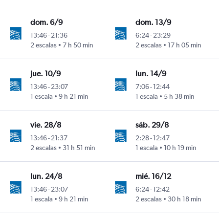
dom. 6/9
dom. 13/9
13:46
-
21:36
6:24
-
23:29
2 escalas
7 h 50 min
2 escalas
17 h 05 min
l La Aurora
jue. 10/9
lun. 14/9
13:46
-
23:07
7:06
-
12:44
1 escala
9 h 21 min
1 escala
5 h 38 min
l La Aurora
vie. 28/8
sáb. 29/8
13:46
-
21:37
2:28
-
12:47
2 escalas
31 h 51 min
1 escala
10 h 19 min
l La Aurora
lun. 24/8
mié. 16/12
13:46
-
23:07
6:24
-
12:42
1 escala
9 h 21 min
2 escalas
30 h 18 min
l La Aurora