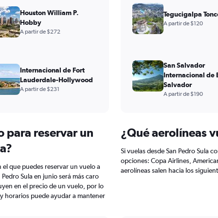
Houston William P.
Tegucigalpa Tonc
Hobby
A partir de $120
A partir de $272
San Salvador
Internacional de Fort
Internacional de 
Lauderdale-Hollywood
Salvador
A partir de $231
A partir de $190
o para reservar un
¿Qué aerolíneas v
la?
Si vuelas desde San Pedro Sula co
opciones: Copa Airlines, American 
 el que puedes reservar un vuelo a
aerolíneas salen hacia los siguien
 Pedro Sula en junio será más caro
uyen en el precio de un vuelo, por lo
 y horarios puede ayudar a mantener