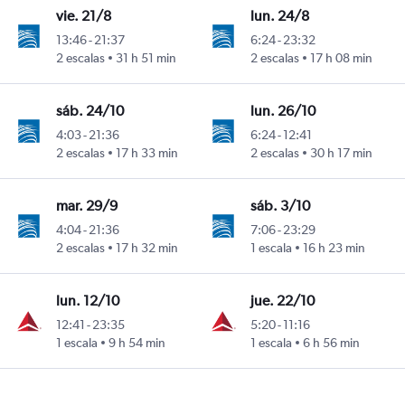
vie. 21/8
lun. 24/8
13:46
-
21:37
6:24
-
23:32
2 escalas
31 h 51 min
2 escalas
17 h 08 min
l La Aurora
sáb. 24/10
lun. 26/10
4:03
-
21:36
6:24
-
12:41
2 escalas
17 h 33 min
2 escalas
30 h 17 min
l La Aurora
mar. 29/9
sáb. 3/10
4:04
-
21:36
7:06
-
23:29
2 escalas
17 h 32 min
1 escala
16 h 23 min
l La Aurora
lun. 12/10
jue. 22/10
12:41
-
23:35
5:20
-
11:16
1 escala
9 h 54 min
1 escala
6 h 56 min