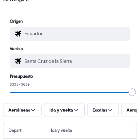
Origen
Vuela a
Presupuesto
$335 - $689
Aerolíneas
Ida y vuelta
Escalas
Aerop
Depart
Ida y vuelta