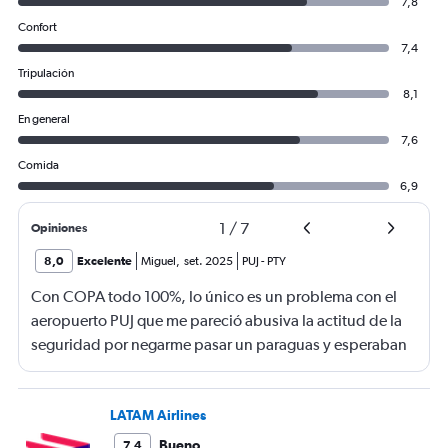
7,8
Confort
7,4
Tripulación
8,1
En general
7,6
Comida
6,9
1
/
7
Opiniones
8,0
Excelente
Miguel
,
set. 2025
PUJ
-
PTY
Con COPA todo 100%, lo único es un problema con el
aeropuerto PUJ que me pareció abusiva la actitud de la
seguridad por negarme pasar un paraguas y esperaban
que lo despache en mostrador de COPA como si fuese
un equipaje. Lo más insólito es que dejaban pasar a
adultos mayores CON BASTONES. Me salía más caro
LATAM Airlines
embalar y mandar el paraguas a la bodega que el valor
Bueno
7,4