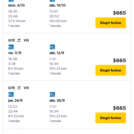
dom. 4/10
sáb. 10/10
18:30
-
11:47
-
$665
22:44
20:52
27 h 14 min
10 h 05 min
Elegir fechas
1 escala
1 escala
GYE
VVI
vie. 11/9
sáb. 12/9
18:28
-
1:12
-
$665
3:38
10:34
8 h 10 min
10 h 22 min
Elegir fechas
1 escala
1 escala
GYE
VVI
jue. 24/9
sáb. 26/9
12:22
-
1:12
-
$665
22:44
10:34
9 h 22 min
10 h 22 min
Elegir fechas
1 escala
1 escala