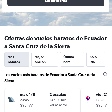
Buscar ofertas
Ofertas de vuelos baratos de Ecuador
a Santa Cruz de la Sierra
Más
Mejor
Última
Solo
baratos
opción
hora
ida
Los vuelos más baratos de Ecuador a Santa Cruz de la
Sierra
mar. 1/9
2 escalas
vie. 27/
20:45
10 h 50 min
17:28
-
Varias aerolíneas
-
GYE
VVI
GYE
VVI