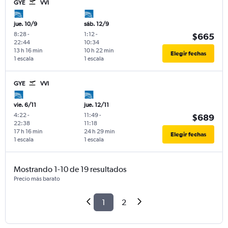
GYE
VVI
jue. 10/9
sáb. 12/9
8:28
-
1:12
-
$665
22:44
10:34
13 h 16 min
10 h 22 min
Elegir fechas
1 escala
1 escala
GYE
VVI
vie. 6/11
jue. 12/11
4:22
-
11:49
-
$689
22:38
11:18
17 h 16 min
24 h 29 min
Elegir fechas
1 escala
1 escala
Mostrando 1-10 de 19 resultados
Precio más barato
1
2