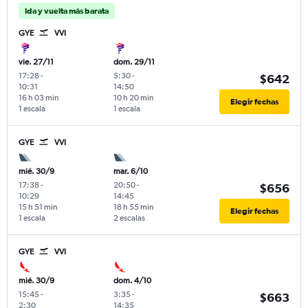
Ida y vuelta más barata
GYE
VVI
vie. 27/11
dom. 29/11
17:28
-
5:30
-
$642
10:31
14:50
16 h 03 min
10 h 20 min
Elegir fechas
1 escala
1 escala
GYE
VVI
mié. 30/9
mar. 6/10
17:38
-
20:50
-
$656
10:29
14:45
15 h 51 min
18 h 55 min
Elegir fechas
1 escala
2 escalas
GYE
VVI
mié. 30/9
dom. 4/10
15:45
-
3:35
-
$663
2:30
14:35