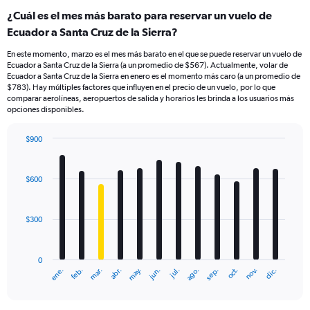
¿Cuál es el mes más barato para reservar un vuelo de
Ecuador a Santa Cruz de la Sierra?
En este momento, marzo es el mes más barato en el que se puede reservar un vuelo de
Ecuador a Santa Cruz de la Sierra (a un promedio de $567). Actualmente, volar de
Ecuador a Santa Cruz de la Sierra en enero es el momento más caro (a un promedio de
$783). Hay múltiples factores que influyen en el precio de un vuelo, por lo que
comparar aerolíneas, aeropuertos de salida y horarios les brinda a los usuarios más
opciones disponibles.
$900
Bar
Chart
graphic.
chart
with
$600
12
bars.
$300
The
chart
has
0
1
ene.
feb.
mar.
abr.
may.
jun.
jul.
ago.
sep.
oct.
nov.
dic.
X
End
of
axis
interactive
displaying
chart