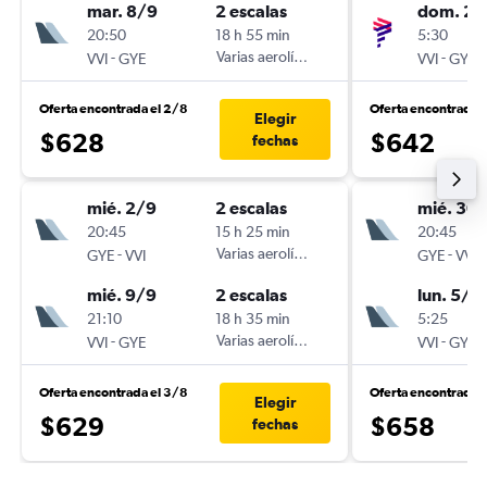
mar. 8/9
2 escalas
dom. 29
20:50
18 h 55 min
5:30
-
Varias aerolíneas
-
VVI
GYE
VVI
GYE
Oferta encontrada el 2/8
Oferta encontrada 
Elegir
$628
$642
fechas
mié. 2/9
2 escalas
mié. 30
20:45
15 h 25 min
20:45
-
Varias aerolíneas
-
GYE
VVI
GYE
VVI
mié. 9/9
2 escalas
lun. 5/1
21:10
18 h 35 min
5:25
-
Varias aerolíneas
-
VVI
GYE
VVI
GYE
Oferta encontrada el 3/8
Oferta encontrada e
Elegir
$629
$658
fechas