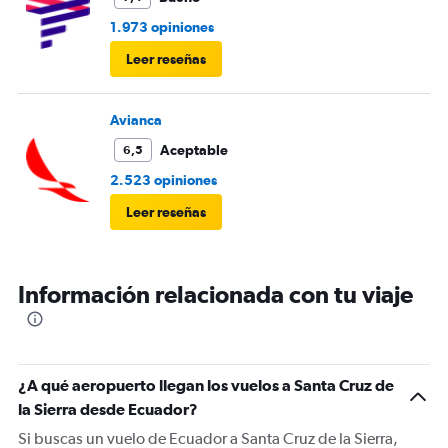
económico del artículo, y lo más loco, es que en el duty
1.973 opiniones
free venden paraguas. Hasta donde y en nombre de la
Leer reseñas
“seguridad”, caemos en el abuso y el exceso?
Avianca
Aceptable
6,5
2.523 opiniones
Leer reseñas
Información relacionada con tu viaje
¿A qué aeropuerto llegan los vuelos a Santa Cruz de
la Sierra desde Ecuador?
Si buscas un vuelo de Ecuador a Santa Cruz de la Sierra,