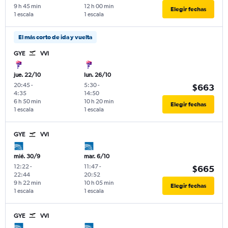
9 h 45 min
12 h 00 min
Elegir fechas
1 escala
1 escala
El más corto de ida y vuelta
GYE
VVI
jue. 22/10
lun. 26/10
20:45
-
5:30
-
$663
4:35
14:50
6 h 50 min
10 h 20 min
Elegir fechas
1 escala
1 escala
GYE
VVI
mié. 30/9
mar. 6/10
12:22
-
11:47
-
$665
22:44
20:52
9 h 22 min
10 h 05 min
Elegir fechas
1 escala
1 escala
GYE
VVI