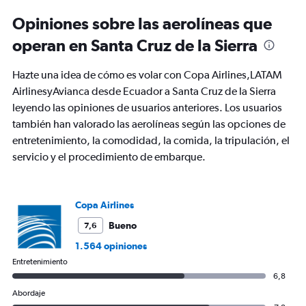
categories.
Range:
Opiniones sobre las aerolíneas que
12
operan en Santa Cruz de la Sierra
categories.
The
chart
Hazte una idea de cómo es volar con Copa Airlines,LATAM
has
AirlinesyAvianca desde Ecuador a Santa Cruz de la Sierra
1
leyendo las opiniones de usuarios anteriores. Los usuarios
Y
axis
también han valorado las aerolíneas según las opciones de
displaying
entretenimiento, la comodidad, la comida, la tripulación, el
values.
servicio y el procedimiento de embarque.
Range:
0
to
900.
Copa Airlines
Bueno
7,6
1.564 opiniones
Entretenimiento
6,8
Abordaje