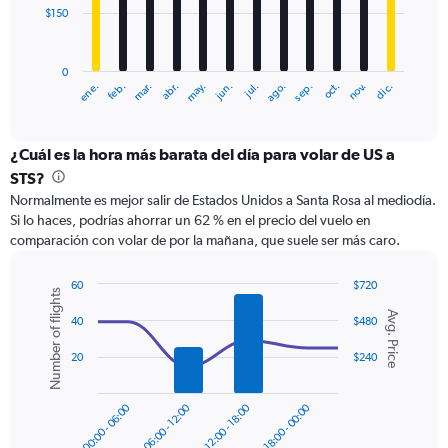
$150
The
chart
has
0
1
ene.
feb.
mar.
abr.
may.
jun.
jul.
ago.
sep.
oct.
nov.
dic.
X
End
of
axis
interactive
displaying
chart
categories.
¿Cuál es la hora más barata del día para volar de US a
Range:
STS?
12
Normalmente es mejor salir de Estados Unidos a Santa Rosa al mediodía.
categories.
Si lo haces, podrías ahorrar un 62 % en el precio del vuelo en
The
comparación con volar de por la mañana, que suele ser más caro.
chart
has
1
60
$720
Number of flights
Y
Combination
Chart
Avg. Price
graphic.
chart
axis
40
$480
with
displaying
2
20
$240
values.
data
Range:
series.
0
00:00 - 06:00
06:00 - 12:00
12:00 - 18:00
18:00 - 00:00
to
The
450.
chart