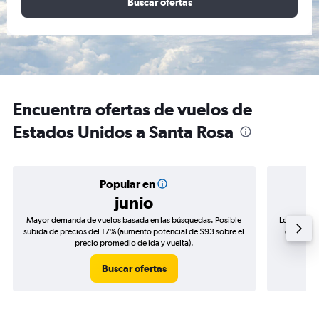
Buscar ofertas
Encuentra ofertas de vuelos de
Estados Unidos a Santa Rosa
Popular en
junio
Mayor demanda de vuelos basada en las búsquedas. Posible
Los precio
subida de precios del 17% (aumento potencial de $93 sobre el
de precio
precio promedio de ida y vuelta).
Buscar ofertas