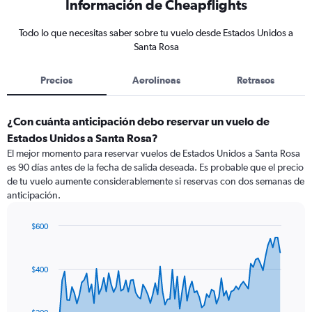
Información de Cheapflights
Todo lo que necesitas saber sobre tu vuelo desde Estados Unidos a
Santa Rosa
Precios
Aerolíneas
Retrasos
¿Con cuánta anticipación debo reservar un vuelo de
Estados Unidos a Santa Rosa?
El mejor momento para reservar vuelos de Estados Unidos a Santa Rosa
es 90 días antes de la fecha de salida deseada. Es probable que el precio
de tu vuelo aumente considerablemente si reservas con dos semanas de
anticipación.
$600
Chart
Chart
graphic.
with
91
$400
data
points.
The