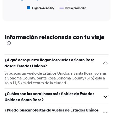
has
1
Flight availability
Precio promedio
End
of
X
interactive
axis
chart
displaying
categories.
Range:
Información relacionada con tu viaje
6
categories.
The
chart
has
¿A qué aeropuerto llegan los vuelos a Santa Rosa
2
Y
desde Estados Unidos?
axes
Si buscas un vuelo de Estados Unidos a Santa Rosa, volarás
displaying
a Sonoma County. Santa Rosa Sonoma County (STS) está a
Avg.
solo 11,5 km del centro de la ciudad.
Price
and
¿Cuáles son las aerolíneas más fiables de Estados
Number
of
Unidos a Santa Rosa?
flights.
¿Puedo buscar ofertas de vuelos de Estados Unidos