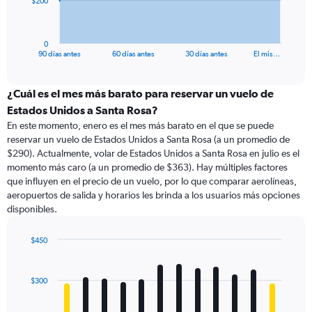
$200
chart
has
1
0
X
End
90 días antes
60 días antes
30 días antes
El mis…
of
axis
interactive
displaying
chart
categories.
¿Cuál es el mes más barato para reservar un vuelo de
Range:
Estados Unidos a Santa Rosa?
91
En este momento, enero es el mes más barato en el que se puede
categories.
reservar un vuelo de Estados Unidos a Santa Rosa (a un promedio de
The
$290). Actualmente, volar de Estados Unidos a Santa Rosa en julio es el
chart
momento más caro (a un promedio de $363). Hay múltiples factores
has
que influyen en el precio de un vuelo, por lo que comparar aerolíneas,
1
aeropuertos de salida y horarios les brinda a los usuarios más opciones
Y
disponibles.
axis
displaying
values.
$450
Range:
Bar
Chart
0
graphic.
chart
with
to
$300
12
600.
bars.