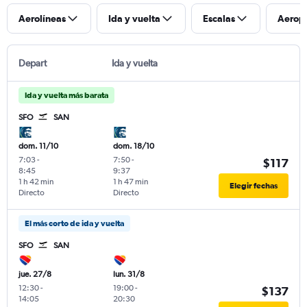
Aerolíneas
Ida y vuelta
Escalas
Aerop
Depart
Ida y vuelta
Ida y vuelta más barata
SFO
SAN
dom. 11/10
dom. 18/10
7:03
-
7:50
-
$117
8:45
9:37
1 h 42 min
1 h 47 min
Elegir fechas
Directo
Directo
El más corto de ida y vuelta
SFO
SAN
jue. 27/8
lun. 31/8
12:30
-
19:00
-
$137
14:05
20:30