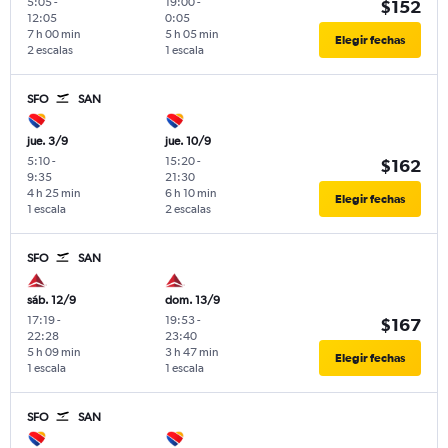
5:05
-
19:00
-
$152
12:05
0:05
7 h 00 min
5 h 05 min
Elegir fechas
2 escalas
1 escala
SFO
SAN
jue. 3/9
jue. 10/9
5:10
-
15:20
-
$162
9:35
21:30
4 h 25 min
6 h 10 min
Elegir fechas
1 escala
2 escalas
SFO
SAN
sáb. 12/9
dom. 13/9
17:19
-
19:53
-
$167
22:28
23:40
5 h 09 min
3 h 47 min
Elegir fechas
1 escala
1 escala
SFO
SAN