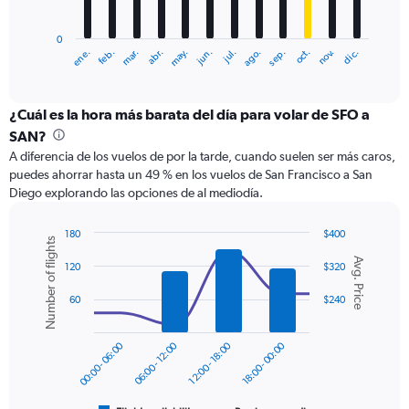
chart
has
0
1
ene.
feb.
mar.
abr.
may.
jun.
jul.
ago.
sep.
oct.
nov.
dic.
X
End
of
axis
interactive
displaying
chart
categories.
¿Cuál es la hora más barata del día para volar de SFO a
Range:
SAN?
12
A diferencia de los vuelos de por la tarde, cuando suelen ser más caros,
categories.
puedes ahorrar hasta un 49 % en los vuelos de San Francisco a San
The
Diego explorando las opciones de al mediodía.
chart
has
1
180
$400
Number of flights
Y
Combination
Chart
Avg. Price
graphic.
chart
axis
120
$320
with
displaying
2
60
$240
values.
data
Range:
series.
0
00:00 - 06:00
06:00 - 12:00
12:00 - 18:00
18:00 - 00:00
to
The
300.
chart
has