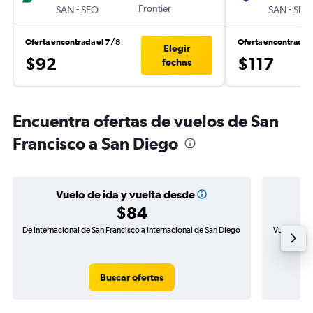
-
Frontier
-
SAN
SFO
SAN
SFO
Oferta encontrada el 7/8
Oferta encontrada 
Elegir
$92
$117
fechas
Encuentra ofertas de vuelos de San
Francisco a San Diego
Vuelo de ida y vuelta desde
$84
De Internacional de San Francisco a Internacional de San Diego
Vuelo de id
Buscar ofertas