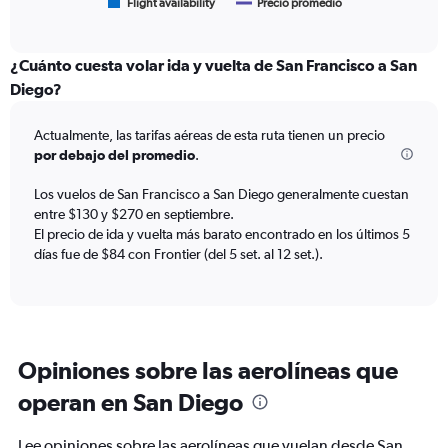
1
Flight availability
Precio promedio
End
of
X
interactive
axis
chart
displaying
¿Cuánto cuesta volar ida y vuelta de San Francisco a San
categories.
Diego?
Range:
6
Actualmente, las tarifas aéreas de esta ruta tienen un precio
categories.
The
por debajo del promedio
.
chart
has
Los vuelos de San Francisco a San Diego generalmente cuestan
2
entre $130 y $270 en septiembre.
Y
El precio de ida y vuelta más barato encontrado en los últimos 5
axes
días fue de $84 con Frontier (del 5 set. al 12 set.).
displaying
Avg.
Price
and
Number
of
Opiniones sobre las aerolíneas que
flights.
operan en San Diego
Lee opiniones sobre las aerolíneas que vuelan desde San