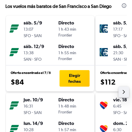
Los vuelos más baratos de San Francisco a San Diego
sáb. 5/9
Directo
sáb. 5/9
13:07
1 h 43 min
17:17
-
Frontier
-
SFO
SAN
SFO
SAN
sáb. 12/9
Directo
sáb. 5/9
13:38
1 h 55 min
21:30
-
Frontier
-
SAN
SFO
SAN
SFO
Oferta encontrada el 7/8
Oferta encontrada 
Elegir
$84
$112
fechas
jue. 10/9
Directo
vie. 18/
16:31
1 h 48 min
6:45
-
Frontier
-
SFO
SAN
SFO
SAN
lun. 14/9
Directo
dom. 20
10:28
1 h 57 min
6:30