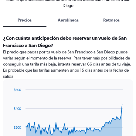
Diego
Precios
Aerolíneas
Retrasos
¿Con cuánta anticipación debo reservar un vuelo de San
Francisco a San Diego?
El precio que pagas por tu vuelo de San Francisco a San Diego puede
variar según el momento de la reserva. Para tener más posibilidades de
conseguir una tarifa más baja, intenta reservar 66 días antes de tu viaje.
Es probable que las tarifas aumenten unos 15 días antes de la fecha de
salida.
$600
Chart
Chart
graphic.
with
91
$400
data
points.
The
$200
chart