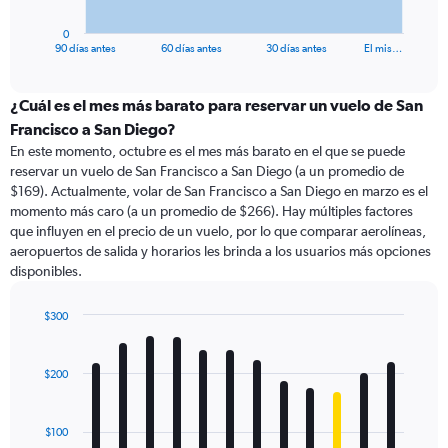
has
1
0
X
End
90 días antes
60 días antes
30 días antes
El mis…
of
axis
interactive
displaying
chart
categories.
¿Cuál es el mes más barato para reservar un vuelo de San
Range:
Francisco a San Diego?
91
En este momento, octubre es el mes más barato en el que se puede
categories.
reservar un vuelo de San Francisco a San Diego (a un promedio de
The
$169). Actualmente, volar de San Francisco a San Diego en marzo es el
chart
momento más caro (a un promedio de $266). Hay múltiples factores
has
que influyen en el precio de un vuelo, por lo que comparar aerolíneas,
1
aeropuertos de salida y horarios les brinda a los usuarios más opciones
Y
disponibles.
axis
displaying
values.
$300
Range:
Bar
Chart
0
graphic.
chart
with
to
$200
12
600.
bars.
$100
The