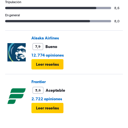
Tripulación
8,6
En general
8,0
Alaska Airlines
Bueno
7,9
12.774 opiniones
Leer reseñas
Frontier
Aceptable
5,6
2.722 opiniones
Leer reseñas