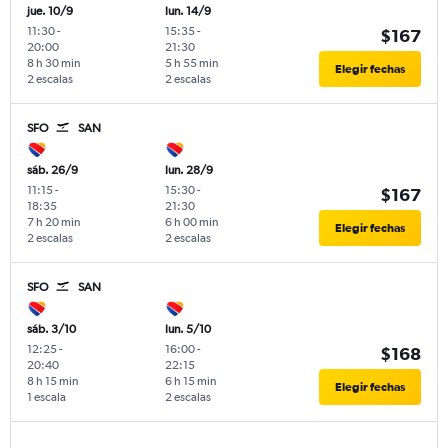
jue. 10/9
lun. 14/9
11:30
-
15:35
-
$167
20:00
21:30
8 h 30 min
5 h 55 min
Elegir fechas
2 escalas
2 escalas
SFO
SAN
sáb. 26/9
lun. 28/9
11:15
-
15:30
-
$167
18:35
21:30
7 h 20 min
6 h 00 min
Elegir fechas
2 escalas
2 escalas
SFO
SAN
sáb. 3/10
lun. 5/10
12:25
-
16:00
-
$168
20:40
22:15
8 h 15 min
6 h 15 min
Elegir fechas
1 escala
2 escalas