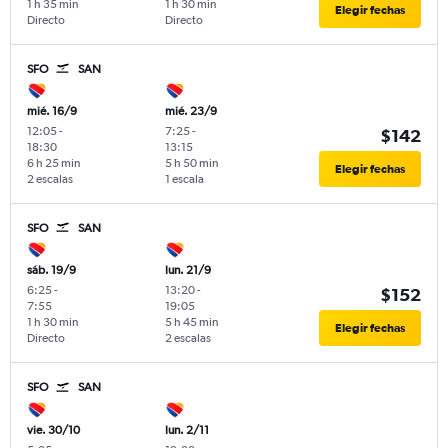
1 h 35 min
1 h 30 min
Elegir fechas
Directo
Directo
SFO
SAN
mié. 16/9
mié. 23/9
12:05
-
7:25
-
$142
18:30
13:15
6 h 25 min
5 h 50 min
Elegir fechas
2 escalas
1 escala
SFO
SAN
sáb. 19/9
lun. 21/9
6:25
-
13:20
-
$152
7:55
19:05
1 h 30 min
5 h 45 min
Elegir fechas
Directo
2 escalas
SFO
SAN
vie. 30/10
lun. 2/11