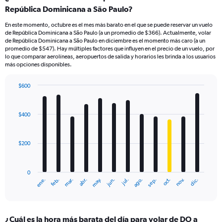
República Dominicana a São Paulo?
En este momento, octubre es el mes más barato en el que se puede reservar un vuelo
de República Dominicana a São Paulo (a un promedio de $366). Actualmente, volar
de República Dominicana a São Paulo en diciembre es el momento más caro (a un
promedio de $547). Hay múltiples factores que influyen en el precio de un vuelo, por
lo que comparar aerolíneas, aeropuertos de salida y horarios les brinda a los usuarios
más opciones disponibles.
$600
Bar
Chart
graphic.
chart
with
$400
12
bars.
$200
The
chart
has
0
1
ene.
feb.
mar.
abr.
may.
jun.
jul.
ago.
sep.
oct.
nov.
dic.
X
End
of
axis
interactive
displaying
chart
categories.
¿Cuál es la hora más barata del día para volar de DO a