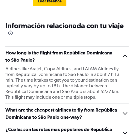
Leer reseñas
Información relacionada con tu viaje
How long is the flight from República Dominicana
to São Paulo?
Airlines like Arajet, Copa Airlines, and LATAM Airlines fly
from República Dominicana to São Paulo in about 7 h 13
min. The time it takes to get you to your destination can
typically vary by up to 18 h. The distance between
República Dominicana and São Paulo is about 5237 km.
This flight may include one or multiple stops.
What are the cheapest airlines to fly from República
Dominicana to São Paulo one-way?
¿Cuáles son las rutas más populares de República