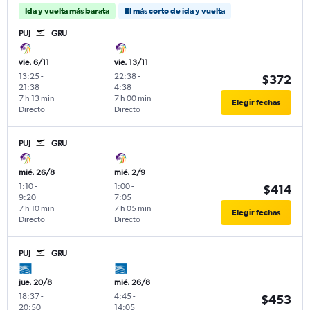
Ida y vuelta más barata
El más corto de ida y vuelta
PUJ
GRU
vie. 6/11
vie. 13/11
13:25
-
22:38
-
$372
21:38
4:38
7 h 13 min
7 h 00 min
Elegir fechas
Directo
Directo
PUJ
GRU
mié. 26/8
mié. 2/9
1:10
-
1:00
-
$414
9:20
7:05
7 h 10 min
7 h 05 min
Elegir fechas
Directo
Directo
PUJ
GRU
jue. 20/8
mié. 26/8
18:37
-
4:45
-
$453
20:50
14:05