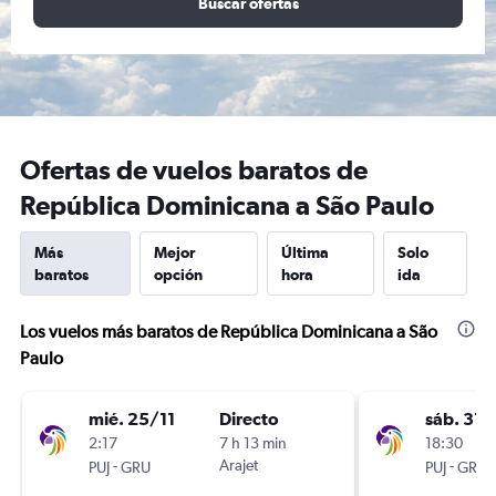
Buscar ofertas
Ofertas de vuelos baratos de
República Dominicana a São Paulo
Más
Mejor
Última
Solo
baratos
opción
hora
ida
Los vuelos más baratos de República Dominicana a São
Paulo
mié. 25/11
Directo
sáb. 31/
2:17
7 h 13 min
18:30
-
Arajet
-
PUJ
GRU
PUJ
GRU