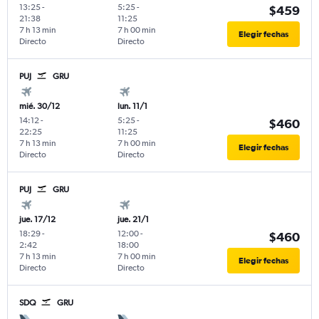
13:25
-
5:25
-
$459
21:38
11:25
7 h 13 min
7 h 00 min
Elegir fechas
Directo
Directo
PUJ
GRU
mié. 30/12
lun. 11/1
14:12
-
5:25
-
$460
22:25
11:25
7 h 13 min
7 h 00 min
Elegir fechas
Directo
Directo
PUJ
GRU
jue. 17/12
jue. 21/1
18:29
-
12:00
-
$460
2:42
18:00
7 h 13 min
7 h 00 min
Elegir fechas
Directo
Directo
SDQ
GRU