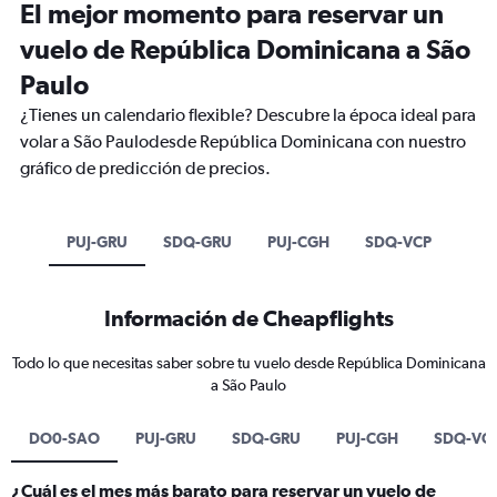
El mejor momento para reservar un
vuelo de República Dominicana a São
Paulo
¿Tienes un calendario flexible? Descubre la época ideal para
volar a São Paulodesde República Dominicana con nuestro
gráfico de predicción de precios.
PUJ-GRU
SDQ-GRU
PUJ-CGH
SDQ-VCP
Información de Cheapflights
Todo lo que necesitas saber sobre tu vuelo desde República Dominicana
a São Paulo
DO0-SAO
PUJ-GRU
SDQ-GRU
PUJ-CGH
SDQ-VC
¿Cuál es el mes más barato para reservar un vuelo de