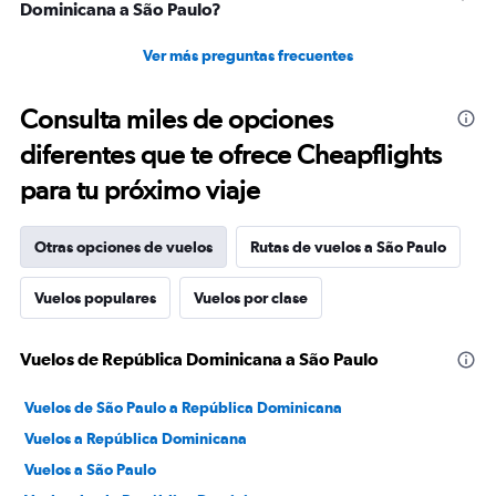
Dominicana a São Paulo?
Ver más preguntas frecuentes
Consulta miles de opciones
diferentes que te ofrece Cheapflights
para tu próximo viaje
Otras opciones de vuelos
Rutas de vuelos a São Paulo
Vuelos populares
Vuelos por clase
Vuelos de República Dominicana a São Paulo
Vuelos de São Paulo a República Dominicana
Vuelos a República Dominicana
Vuelos a São Paulo