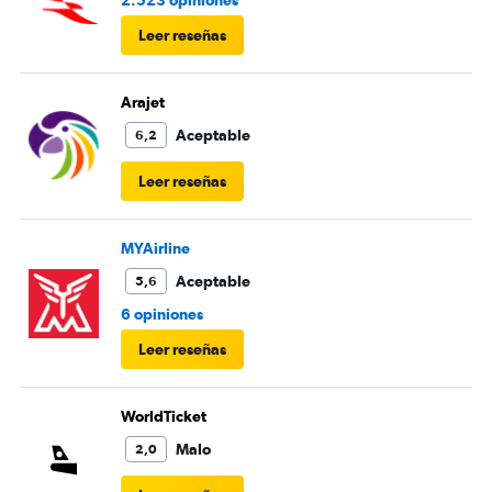
2.523 opiniones
Leer reseñas
Arajet
Aceptable
6,2
Leer reseñas
MYAirline
Aceptable
5,6
6 opiniones
Leer reseñas
WorldTicket
Malo
2,0