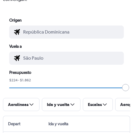
Origen
Vuela a
Presupuesto
$224 - $1.862
Aerolíneas
Ida y vuelta
Escalas
Aerop
Depart
Ida y vuelta