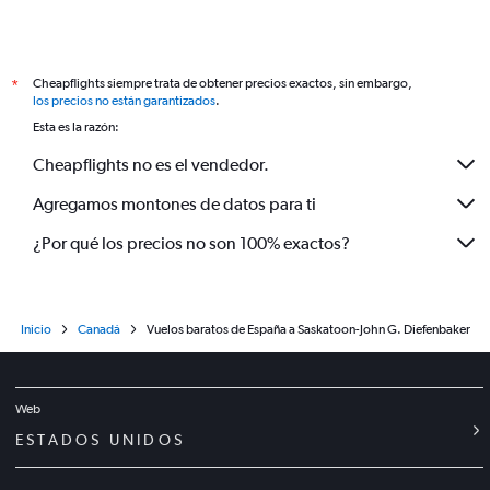
Cheapflights siempre trata de obtener precios exactos, sin embargo,
*
los precios no están garantizados
.
Esta es la razón:
Cheapflights no es el vendedor.
Agregamos montones de datos para ti
¿Por qué los precios no son 100% exactos?
Inicio
Canadá
Vuelos baratos de España a Saskatoon-John G. Diefenbaker
Web
ESTADOS UNIDOS