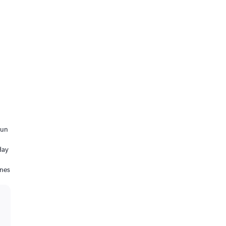
 un
Hay
ones