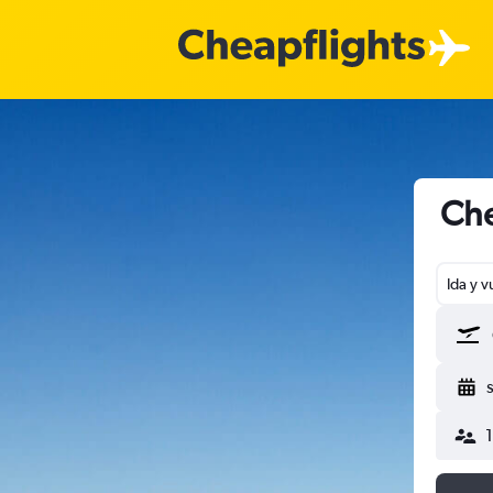
Che
Ida y v