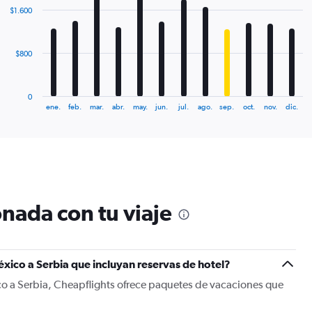
with
$1.600
12
bars.
The
$800
chart
has
1
0
X
End
ene.
feb.
mar.
abr.
may.
jun.
jul.
ago.
sep.
oct.
nov.
dic.
of
axis
interactive
displaying
chart
categories.
Range:
12
categories.
The
nada con tu viaje
chart
has
1
Y
xico a Serbia que incluyan reservas de hotel?
axis
displaying
co a Serbia, Cheapflights ofrece paquetes de vacaciones que
values.
Range: