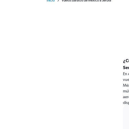
Inicio
Vuelos baratos de México a Serbia
¿C
Se
En 
vue
Méx
múl
aer
dis