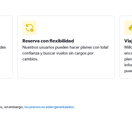
Reserva con flexibilidad
Via
edes
Nuestros usuarios pueden hacer planes con total
Mill
confianza y buscar vuelos sin cargos por
enco
cambios.
plan
info
pued
os, sin embargo,
los precios no están garantizados
.