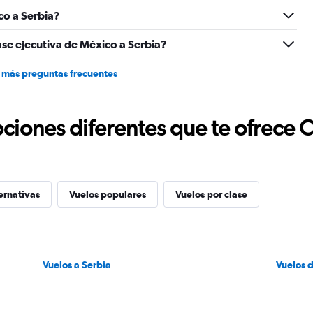
0
co a Serbia?
to
2400.
ase ejecutiva de México a Serbia?
 más preguntas frecuentes
ciones diferentes que te ofrece 
ernativas
Vuelos populares
Vuelos por clase
Vuelos a Serbia
Vuelos 