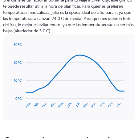
Si el clima es un factor importante para tu viaje a Silver City, este gráfico
12
te puede resultar útil a la hora de planificar. Para quienes prefieren
categories.
temperaturas más cálidas, julio es la época ideal del año para ir, ya que
The
las temperaturas alcanzan 24.0 C de media. Para quienes quieren huir
chart
del frío, lo mejor es evitar enero, ya que las temperaturas suelen ser más
has
bajas (alrededor de 3.0 C).
1
Y
axis
30 °C
Line
displaying
Chart
graphic.
chart
values.
with
Range:
20 °C
14
0
data
to
points.
90.
10 °C
The
chart
has
0 °C
mar.
jun.
sep.
dic.
ene.
abr.
jul.
oct.
feb.
may.
ago.
nov.
1
End
of
X
interactive
axis
chart
displaying
categories.
Range: