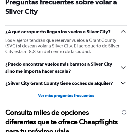
Preguntas frecuentes sobre volar a
14
categories.
Silver City
The
chart
has
1
¿A qué aeropuerto llegan los vuelos a Silver City?
Y
Los viajeros tendrán que reservar vuelos a Grant County
axis
(SVC) si desean volar a Silver City. El aeropuerto de Silver
displaying
City está a 18,8 km del centro de la ciudad.
values.
Range:
0
¿Puedo encontrar vuelos más baratos a Silver City
to
si no me importa hacer escala?
30.
¿Silver City Grant County tiene coches de alquiler?
Ver más preguntas frecuentes
Consulta miles de opciones
diferentes que te ofrece Cheapflights
para tu próximo viaje