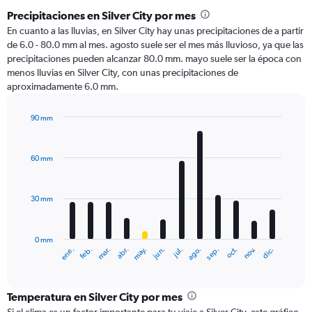
Precipitaciones en Silver City por mes
En cuanto a las lluvias, en Silver City hay unas precipitaciones de a partir
de 6.0 - 80.0 mm al mes. agosto suele ser el mes más lluvioso, ya que las
precipitaciones pueden alcanzar 80.0 mm. mayo suele ser la época con
menos lluvias en Silver City, con unas precipitaciones de
aproximadamente 6.0 mm.
90 mm
Bar
Chart
graphic.
chart
with
60 mm
12
bars.
30 mm
The
chart
has
0 mm
1
mar.
jun.
sep.
dic.
ene.
abr.
jul.
oct.
feb.
may.
ago.
nov.
X
End
of
axis
interactive
displaying
chart
categories.
Temperatura en Silver City por mes
Range: