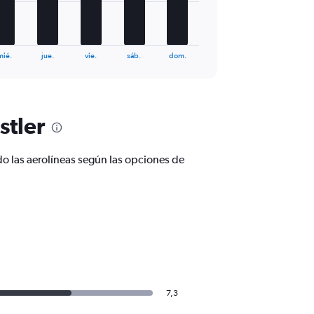
mié.
jue.
vie.
sáb.
dom.
stler
o las aerolíneas según las opciones de
7,3