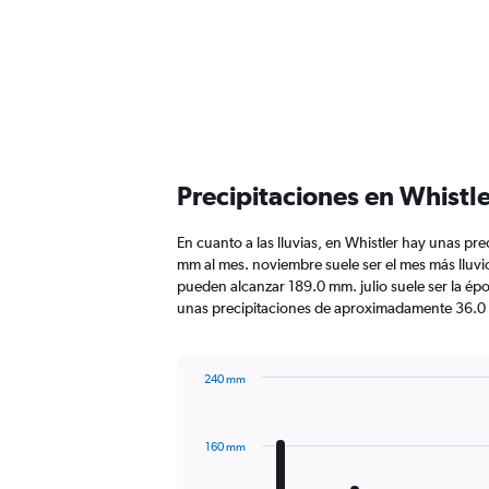
Precipitaciones en Whistl
En cuanto a las lluvias, en Whistler hay unas pre
mm al mes. noviembre suele ser el mes más lluvio
pueden alcanzar 189.0 mm. julio suele ser la ép
unas precipitaciones de aproximadamente 36.0
240 mm
Bar
Chart
graphic.
chart
with
160 mm
12
bars.