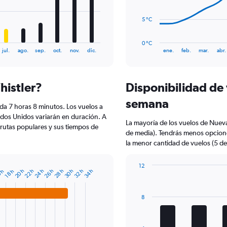
The
5 °C
chart
has
0 °C
1
End
jul.
ago.
sep.
oct.
nov.
dic.
ene.
feb.
mar.
abr.
of
X
interactive
axis
chart
displaying
histler?
Disponibilidad de 
categories.
Range:
semana
14
da 7 horas 8 minutos. Los vuelos a
categories.
ados Unidos variarán en duración. A
La mayoría de los vuelos de Nuev
The
rutas populares y sus tiempos de
de media). Tendrás menos opcion
chart
la menor cantidad de vuelos (5 de
has
1
Y
12
32 h
30 h
28 h
26 h
24 h
22 h
20 h
34 h
18 h
 h
axis
Bar
Chart
displaying
graphic.
chart
with
values.
8
7
Range:
bars.
0
to