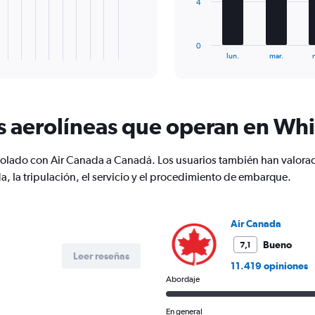
The
4
20.
chart
has
1
0
X
End
lun.
mar.
of
axis
interactive
displaying
chart
categories.
Range:
s aerolíneas que operan en Whi
7
categories.
The
 volado con Air Canada a Canadá. Los usuarios también han valorad
chart
has
, la tripulación, el servicio y el procedimiento de embarque.
1
Y
axis
Air Canada
displaying
values.
Bueno
7,1
Range:
Leer reseñas
11.419 opiniones
0
Abordaje
to
12.
En general