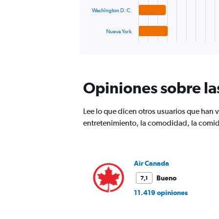
The
chart
Washington D. C.
has
1
Nueva York
X
End
of
axis
interactive
displaying
chart
categories.
Range:
Opiniones sobre la
4
categories.
The
Lee lo que dicen otros usuarios que han
chart
has
entretenimiento, la comodidad, la comida
1
Y
axis
displaying
Air Canada
values.
Range:
Bueno
7,1
0
11.419 opiniones
to
2040.