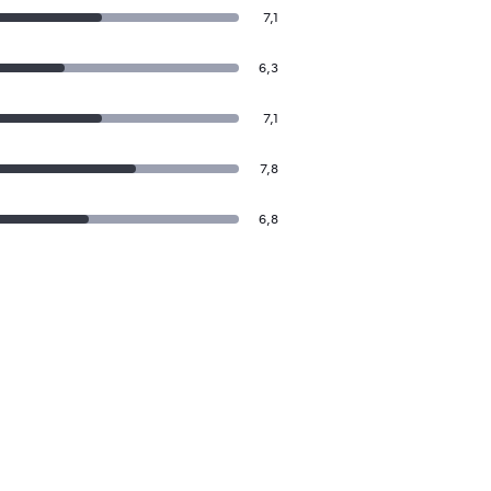
7,1
6,3
7,1
7,8
6,8