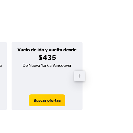
Vuelo de ida y vuelta desde
Ida desde
$435
$224
a
De Nueva York a Vancouver
Vuelo de ida de Nue
Whistler
Buscar ofertas
Buscar ofert