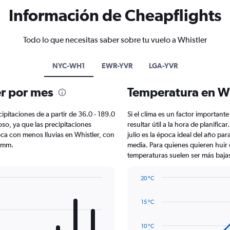
Información de Cheapflights
Todo lo que necesitas saber sobre tu vuelo a Whistler
NYC-WH1
EWR-YVR
LGA-YVR
er por mes
Temperatura en Wh
cipitaciones de a partir de 36.0 - 189.0
Si el clima es un factor importante
so, ya que las precipitaciones
resultar útil a la hora de planific
oca con menos lluvias en Whistler, con
julio es la época ideal del año pa
 mm.
media. Para quienes quieren huir de
temperaturas suelen ser más bajas
20 °C
Line
Chart
graphic.
chart
15 °C
with
14
data
10 °C
points.