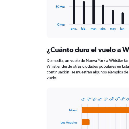
The
80 mm
chart
has
1
0 mm
X
End
ene.
feb.
mar.
abr.
may.
jun.
of
axis
interactive
displaying
chart
categories.
¿Cuánto dura el vuelo a W
Range:
12
De media, un vuelo de Nueva York a Whistler tar
categories.
The
Whistler desde otras ciudades populares en Est
chart
continuación, se muestran algunos ejemplos de 
has
vuelo.
1
Y
axis
14 h
12 h
10 h
16
8 h
6 h
4 h
2 h
0 h
displaying
Bar
Chart
graphic.
chart
values.
with
Range:
Miami
4
0
bars.
to
Los Ángeles
240.