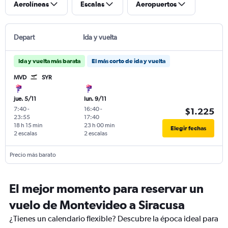
Aerolíneas
Escalas
Aeropuertos
Depart
Ida y vuelta
Ida y vuelta más barata
El más corto de ida y vuelta
MVD
SYR
jue. 5/11
lun. 9/11
7:40
-
16:40
-
$1.225
23:55
17:40
18 h 15 min
23 h 00 min
Elegir fechas
2 escalas
2 escalas
Precio más barato
El mejor momento para reservar un
vuelo de Montevideo a Siracusa
¿Tienes un calendario flexible? Descubre la época ideal para