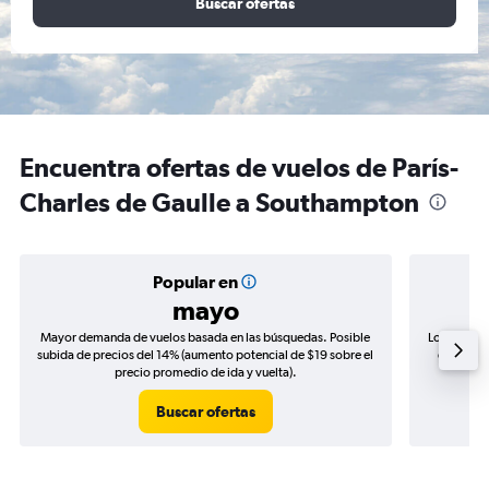
Buscar ofertas
Encuentra ofertas de vuelos de París-
Charles de Gaulle a Southampton
Popular en
mayo
Mayor demanda de vuelos basada en las búsquedas. Posible
Los precio
subida de precios del 14% (aumento potencial de $19 sobre el
de precio
precio promedio de ida y vuelta).
Buscar ofertas