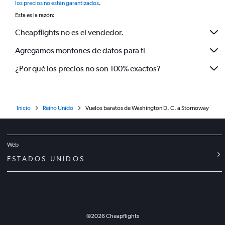
los precios no están garantizados
.
Esta es la razón:
Cheapflights no es el vendedor.
Agregamos montones de datos para ti
¿Por qué los precios no son 100% exactos?
Inicio
Reino Unido
Vuelos baratos de Washington D. C. a Stornoway
Web
ESTADOS UNIDOS
©
2026
Cheapflights