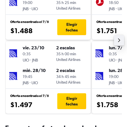
19:00
35 h 25 min
18:50
-
United Airlines
-
JNB
UIO
JNB
UIO
Oferta encontrada el 7/8
Oferta encontrada 
Elegir
$1.488
$1.751
fechas
vie. 23/10
2 escalas
lun. 7/9
0:35
35 h 00 min
0:35
-
United Airlines
-
UIO
JNB
UIO
JNB
mié. 28/10
2 escalas
lun. 28/
19:45
34 h 45 min
19:00
-
United Airlines
-
JNB
UIO
JNB
UIO
Oferta encontrada el 7/8
Oferta encontrada 
Elegir
$1.497
$1.758
fechas