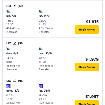
GYE
JNB
lun. 7/9
lun. 14/9
18:50
-
22:00
-
$1.815
18:30
14:35
40 h 40 min
47 h 35 min
Elegir fechas
2 escalas
2 escalas
UIO
JNB
dom. 6/9
dom. 13/9
14:15
-
20:55
-
$1.979
9:10
15:50
35 h 55 min
49 h 55 min
Elegir fechas
3 escalas
2 escalas
UIO
JNB
dom. 13/9
jue. 24/9
0:35
-
19:00
-
$1.997
18:30
23:25
58 h 55 min
35 h 25 min
Elegir fechas