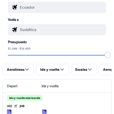
Vuela a
Presupuesto
$1.046 - $16.495
Aerolíneas
Ida y vuelta
Escalas
Aerop
Depart
Ida y vuelta
Ida y vuelta más barata
UIO
JNB