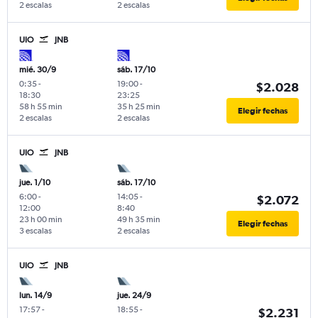
2 escalas
2 escalas
UIO
JNB
mié. 30/9
sáb. 17/10
0:35
-
19:00
-
$2.028
18:30
23:25
58 h 55 min
35 h 25 min
Elegir fechas
2 escalas
2 escalas
UIO
JNB
jue. 1/10
sáb. 17/10
6:00
-
14:05
-
$2.072
12:00
8:40
23 h 00 min
49 h 35 min
Elegir fechas
3 escalas
2 escalas
UIO
JNB
lun. 14/9
jue. 24/9
17:57
-
18:55
-
$2.231