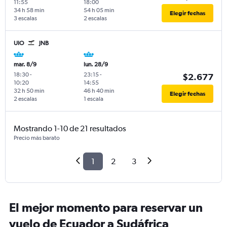
11:55
18:00
34 h 58 min
54 h 05 min
Elegir fechas
3 escalas
2 escalas
UIO
JNB
mar. 8/9
lun. 28/9
18:30
-
23:15
-
$2.677
10:20
14:55
32 h 50 min
46 h 40 min
Elegir fechas
2 escalas
1 escala
Mostrando 1-10 de 21 resultados
Precio más barato
1
2
3
El mejor momento para reservar un
vuelo de Ecuador a Sudáfrica