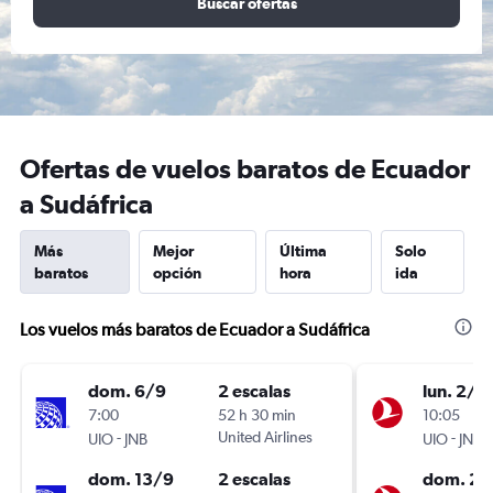
Buscar ofertas
Ofertas de vuelos baratos de Ecuador
a Sudáfrica
Más
Mejor
Última
Solo
baratos
opción
hora
ida
Los vuelos más baratos de Ecuador a Sudáfrica
dom. 6/9
2 escalas
lun. 2/11
7:00
52 h 30 min
10:05
-
United Airlines
-
UIO
JNB
UIO
JNB
dom. 13/9
2 escalas
dom. 22