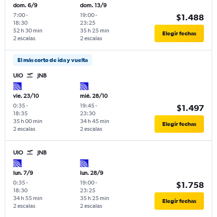
dom. 6/9
dom. 13/9
7:00
-
19:00
-
$1.488
18:30
23:25
52 h 30 min
35 h 25 min
Elegir fechas
2 escalas
2 escalas
El más corto de ida y vuelta
UIO
JNB
vie. 23/10
mié. 28/10
0:35
-
19:45
-
$1.497
18:35
23:30
35 h 00 min
34 h 45 min
Elegir fechas
2 escalas
2 escalas
UIO
JNB
lun. 7/9
lun. 28/9
0:35
-
19:00
-
$1.758
18:30
23:25
34 h 55 min
35 h 25 min
Elegir fechas
2 escalas
2 escalas