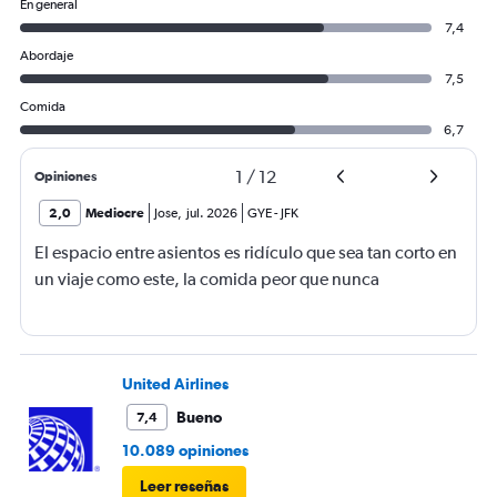
En general
7,4
Abordaje
7,5
Comida
6,7
1
/
12
Opiniones
2,0
Mediocre
Jose
,
jul. 2026
GYE
-
JFK
El espacio entre asientos es ridículo que sea tan corto en
un viaje como este, la comida peor que nunca
United Airlines
Bueno
7,4
10.089 opiniones
Leer reseñas