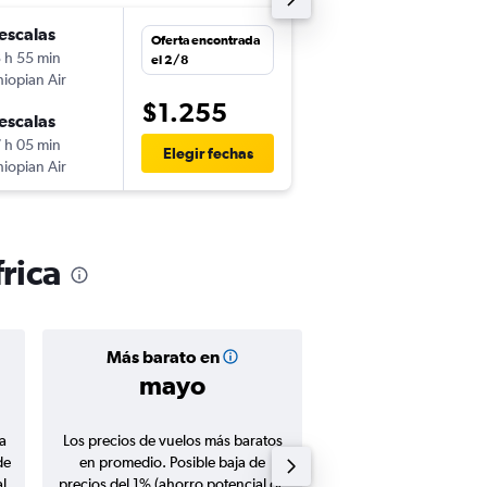
escalas
mar. 29/9
Oferta encontrada
 h 55 min
22:05
el 2/8
hiopian Air
-
JFK
JNB
$1.255
escalas
sáb. 10/10
 h 05 min
18:55
Elegir fechas
hiopian Air
-
JNB
JFK
rica
Más barato en
Precio prom
mayo
$1.42
a
Los precios de vuelos más baratos
Promedio de vuelos de 
de
en promedio. Posible baja de
en agosto 20
l
precios del 1% (ahorro potencial de