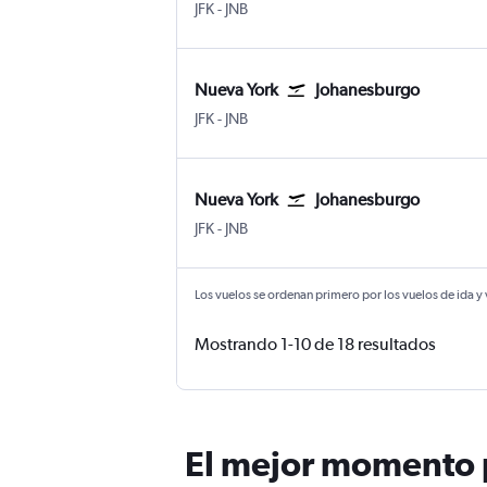
Nueva York Internacional John F. Kennedy
Johanesburgo Internacional de Joha
JFK
-
JNB
Nueva York
Johanesburgo
Nueva York Internacional John F. Kennedy
Johanesburgo Internacional de Joha
JFK
-
JNB
Nueva York
Johanesburgo
Nueva York Internacional John F. Kennedy
Johanesburgo Internacional de Joha
JFK
-
JNB
Los vuelos se ordenan primero por los vuelos de ida y
Mostrando 1-10 de 18 resultados
El mejor momento p