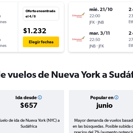
mié. 21/10
2 
Oferta encontrada
n
22:00
23
el 4/8
ines
-
Et
JFK
JNB
$1.232
mar. 3/11
2 
n
22:50
27
Elegir fechas
ines
-
Et
JNB
JFK
de vuelos de Nueva York a Sudáf
Ida desde
Popular en
$657
junio
uelo de ida de Nueva York (NYC) a
Mayor demanda de vuelos basad
Sudáfrica
en las búsquedas. Posible subida 
precios del 7% (aumento potencia