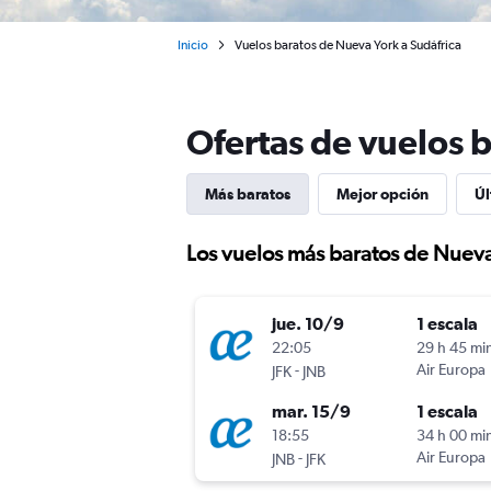
Inicio
Vuelos baratos de Nueva York a Sudáfrica
Ofertas de vuelos 
Más baratos
Mejor opción
Úl
Los vuelos más baratos de Nueva
jue. 10/9
1 escala
22:05
29 h 45 mi
-
Air Europa
JFK
JNB
mar. 15/9
1 escala
18:55
34 h 00 mi
-
Air Europa
JNB
JFK