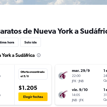
baratos de Nueva York a Sudáfri
tima hora
Solo ida
 York a Sudáfrica
mar. 29/9
1 
Oferta encontrada
n
22:00
24
el 5/8
-
Qa
JFK
JNB
$1.205
vie. 9/10
1 
n
14:05
31
Elegir fechas
-
Qa
JNB
JFK