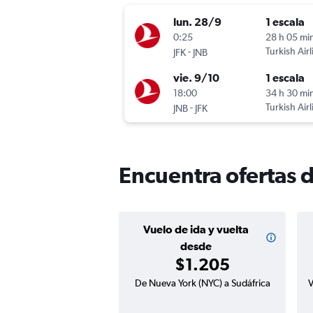
lun. 28/9
1 escala
0:25
28 h 05 mi
-
Turkish Airl
JFK
JNB
vie. 9/10
1 escala
18:00
34 h 30 mi
-
Turkish Airl
JNB
JFK
Encuentra ofertas 
Vuelo de ida y vuelta
desde
$1.205
De Nueva York (NYC) a Sudáfrica
V