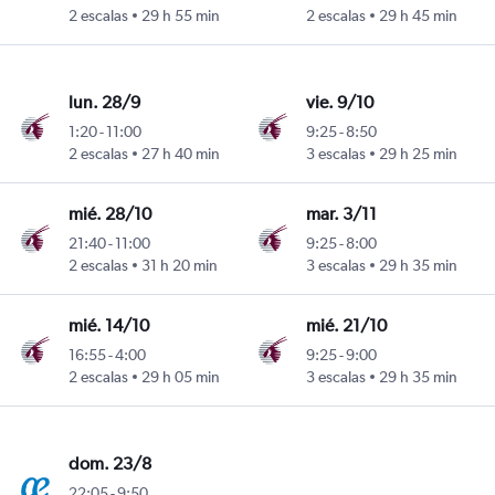
nnesburgo-Oliver Reginald Tambo
2 escalas
29 h 55 min
2 escalas
29 h 45 min
lun. 28/9
vie. 9/10
1:20
-
11:00
9:25
-
8:50
nnesburgo-Oliver Reginald Tambo
2 escalas
27 h 40 min
3 escalas
29 h 25 min
mié. 28/10
mar. 3/11
21:40
-
11:00
9:25
-
8:00
nnesburgo-Oliver Reginald Tambo
2 escalas
31 h 20 min
3 escalas
29 h 35 min
mié. 14/10
mié. 21/10
16:55
-
4:00
9:25
-
9:00
nnesburgo-Oliver Reginald Tambo
2 escalas
29 h 05 min
3 escalas
29 h 35 min
dom. 23/8
22:05
-
9:50