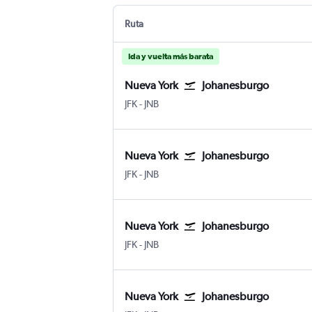
Ruta
Ida y vuelta más barata
Nueva York
Johanesburgo
Nueva York Internacional John F. Kennedy
Johanesburgo Internacional de Joha
JFK
-
JNB
Nueva York
Johanesburgo
Nueva York Internacional John F. Kennedy
Johanesburgo Internacional de Joha
JFK
-
JNB
Nueva York
Johanesburgo
Nueva York Internacional John F. Kennedy
Johanesburgo Internacional de Joha
JFK
-
JNB
Nueva York
Johanesburgo