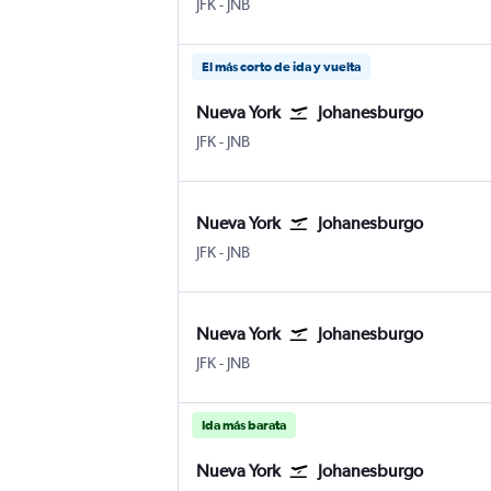
Nueva York Internacional John F. Kennedy
Johanesburgo Internacional de Joha
JFK
-
JNB
El más corto de ida y vuelta
Nueva York
Johanesburgo
Nueva York Internacional John F. Kennedy
Johanesburgo Internacional de Joha
JFK
-
JNB
Nueva York
Johanesburgo
Nueva York Internacional John F. Kennedy
Johanesburgo Internacional de Joha
JFK
-
JNB
Nueva York
Johanesburgo
Nueva York Internacional John F. Kennedy
Johanesburgo Internacional de Joha
JFK
-
JNB
Ida más barata
Nueva York
Johanesburgo