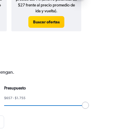
o
$27 frente al precio promedio de
ida y vuelta).
Buscar ofertas
Buscar ofert
nvengan.
Presupuesto
$657 - $1.755