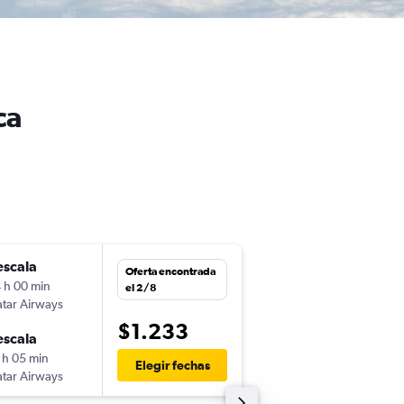
ca
escala
dom. 11/10
Oferta encontrada
 h 00 min
22:05
el 2/8
tar Airways
-
JFK
JNB
$1.233
escala
sáb. 17/10
 h 05 min
18:55
Elegir fechas
tar Airways
-
JNB
JFK