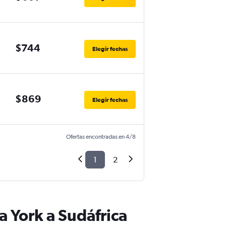
$744
Elegir fechas
$869
Elegir fechas
Ofertas encontradas en 4/8
1
2
 York a Sudáfrica