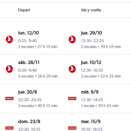
Depart
Ida y vuelta
lun. 12/10
jue. 29/10
0:25
-
9:40
13:30
-
23:25
nnesburgo-Oliver Reginald Tambo
2 escalas
27 h 15 min
2 escalas
39 h 55 min
sáb. 28/11
jue. 10/12
0:20
-
9:40
13:30
-
10:55
nnesburgo-Oliver Reginald Tambo
2 escalas
26 h 20 min
2 escalas
52 h 25 min
jue. 20/8
mié. 9/9
22:20
-
20:35
13:30
-
14:25
nnesburgo-Oliver Reginald Tambo
2 escalas
40 h 15 min
1 escala
30 h 55 min
dom. 23/8
mar. 15/9
22:20
-
10:15
19:10
-
18:55