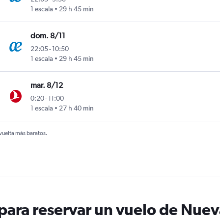
nnesburgo-Oliver Reginald Tambo
1 escala
29 h 45 min
dom. 8/11
22:05
-
10:50
nnesburgo-Oliver Reginald Tambo
1 escala
29 h 45 min
mar. 8/12
0:20
-
11:00
nnesburgo-Oliver Reginald Tambo
1 escala
27 h 40 min
 vuelta más baratos.
ara reservar un vuelo de Nueva