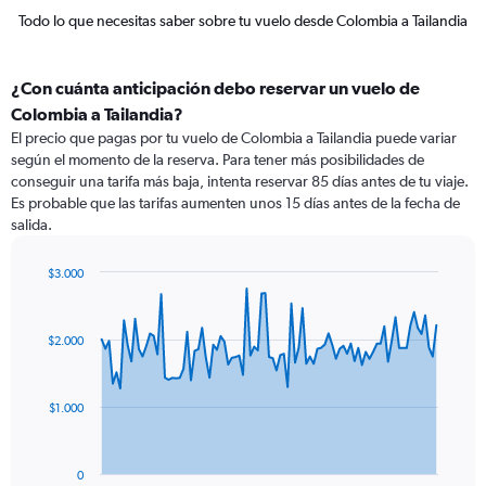
Todo lo que necesitas saber sobre tu vuelo desde Colombia a Tailandia
¿Con cuánta anticipación debo reservar un vuelo de
Colombia a Tailandia?
El precio que pagas por tu vuelo de Colombia a Tailandia puede variar
según el momento de la reserva. Para tener más posibilidades de
conseguir una tarifa más baja, intenta reservar 85 días antes de tu viaje.
Es probable que las tarifas aumenten unos 15 días antes de la fecha de
salida.
$3.000
Chart
Chart
graphic.
with
91
$2.000
data
points.
The
$1.000
chart
has
1
0