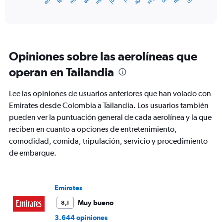
X
End
of
axis
interactive
displaying
chart
categories.
Range:
12
Opiniones sobre las aerolíneas que
categories.
The
operan en Tailandia
chart
has
Lee las opiniones de usuarios anteriores que han volado con
1
Y
Emirates desde Colombia a Tailandia. Los usuarios también
axis
pueden ver la puntuación general de cada aerolínea y la que
displaying
reciben en cuanto a opciones de entretenimiento,
values.
comodidad, comida, tripulación, servicio y procedimiento
Range:
0
de embarque.
to
2400.
Emirates
Muy bueno
8,1
3.644 opiniones