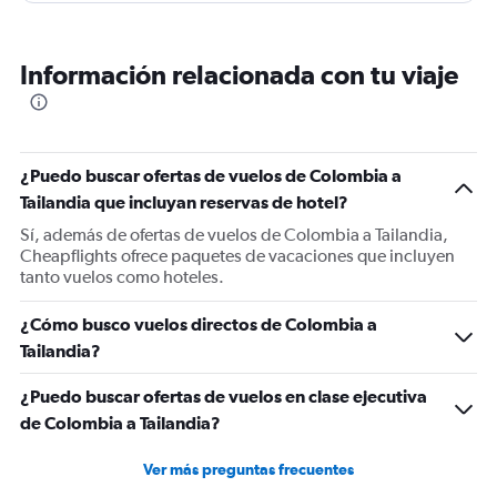
Podría mejorarse la búsqueda en el entretenimiento a
bordo con filtros por idioma urdiendo seleccionar
Información relacionada con tu viaje
varios. Por último el baño perdía líquidos por la zona
inferior.
¿Puedo buscar ofertas de vuelos de Colombia a
Tailandia que incluyan reservas de hotel?
Sí, además de ofertas de vuelos de Colombia a Tailandia,
Cheapflights ofrece paquetes de vacaciones que incluyen
tanto vuelos como hoteles.
¿Cómo busco vuelos directos de Colombia a
Tailandia?
¿Puedo buscar ofertas de vuelos en clase ejecutiva
de Colombia a Tailandia?
Ver más preguntas frecuentes