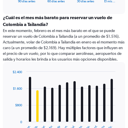
X
End
90 días antes
60 días antes
30 días antes
El mis…
of
axis
interactive
displaying
chart
categories.
¿Cuál es el mes más barato para reservar un vuelo de
Range:
Colombia a Tailandia?
91
En este momento, febrero es el mes más barato en el que se puede
categories.
reservar un vuelo de Colombia a Tailandia (a un promedio de $1.516).
The
Actualmente, volar de Colombia a Tailandia en enero es el momento más
chart
caro (a un promedio de $2.169). Hay múltiples factores que influyen en
has
el precio de un vuelo, por lo que comparar aerolíneas, aeropuertos de
1
salida y horarios les brinda a los usuarios más opciones disponibles.
Y
axis
displaying
$2.400
values.
Bar
Chart
Range:
graphic.
chart
with
0
$1.600
12
to
bars.
3000.
$800
The
chart
has
0
1
ene.
feb.
mar.
abr.
may.
jun.
jul.
ago.
sep.
oct.
nov.
dic.