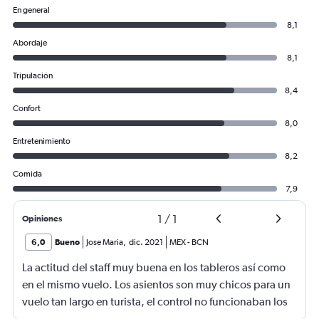
En general
8,1
Abordaje
8,1
Tripulación
8,4
Confort
8,0
Entretenimiento
8,2
Comida
7,9
1
/
1
Opiniones
6,0
Bueno
Jose Maria
,
dic. 2021
MEX
-
BCN
La actitud del staff muy buena en los tableros así como
en el mismo vuelo. Los asientos son muy chicos para un
vuelo tan largo en turista, el control no funcionaban los
botones del volumen y la pantalla tarda en reaccionar.