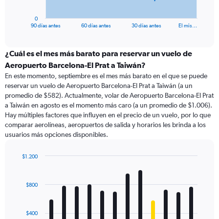
has
1
0
X
End
90 días antes
60 días antes
30 días antes
El mis…
of
axis
interactive
displaying
chart
categories.
¿Cuál es el mes más barato para reservar un vuelo de
Range:
Aeropuerto Barcelona-El Prat a Taiwán?
91
En este momento, septiembre es el mes más barato en el que se puede
categories.
reservar un vuelo de Aeropuerto Barcelona-El Prat a Taiwán (a un
The
promedio de $582). Actualmente, volar de Aeropuerto Barcelona-El Prat
chart
a Taiwán en agosto es el momento más caro (a un promedio de $1.006).
has
Hay múltiples factores que influyen en el precio de un vuelo, por lo que
1
comparar aerolíneas, aeropuertos de salida y horarios les brinda a los
Y
usuarios más opciones disponibles.
axis
displaying
values.
$1.200
Range:
Bar
Chart
0
graphic.
chart
with
to
$800
12
2400.
bars.
$400
The