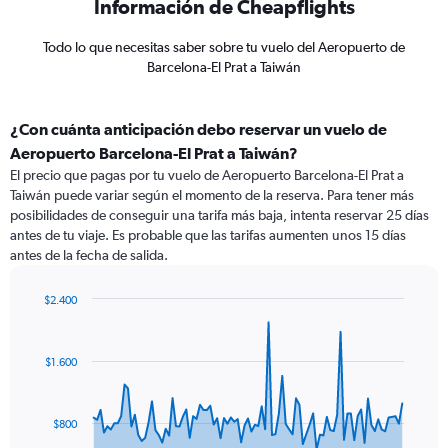
Información de Cheapflights
Todo lo que necesitas saber sobre tu vuelo del Aeropuerto de
Barcelona-El Prat a Taiwán
¿Con cuánta anticipación debo reservar un vuelo de
Aeropuerto Barcelona-El Prat a Taiwán?
El precio que pagas por tu vuelo de Aeropuerto Barcelona-El Prat a
Taiwán puede variar según el momento de la reserva. Para tener más
posibilidades de conseguir una tarifa más baja, intenta reservar 25 días
antes de tu viaje. Es probable que las tarifas aumenten unos 15 días
antes de la fecha de salida.
$2.400
Chart
Chart
graphic.
with
91
$1.600
data
points.
The
$800
chart