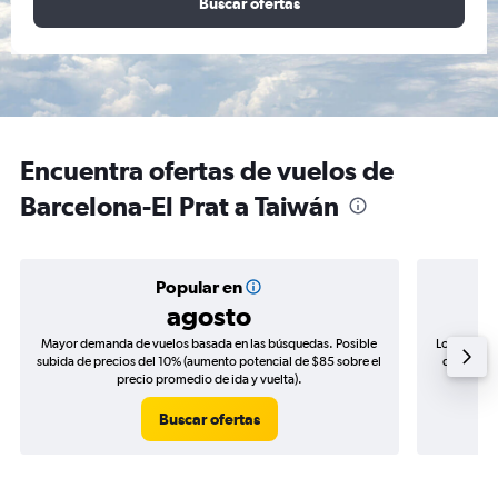
Buscar ofertas
Encuentra ofertas de vuelos de
Barcelona-El Prat a Taiwán
Popular en
agosto
Mayor demanda de vuelos basada en las búsquedas. Posible
Los precio
subida de precios del 10% (aumento potencial de $85 sobre el
de precios
precio promedio de ida y vuelta).
Buscar ofertas