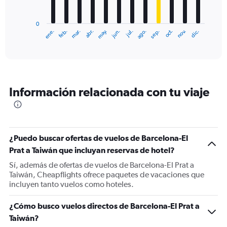
chart
has
0
1
ene.
feb.
mar.
abr.
may.
jun.
jul.
ago.
sep.
oct.
nov.
dic.
X
End
of
axis
interactive
displaying
chart
categories.
Range:
12
Información relacionada con tu viaje
categories.
The
chart
has
1
¿Puedo buscar ofertas de vuelos de Barcelona-El
Y
Prat a Taiwán que incluyan reservas de hotel?
axis
displaying
Sí, además de ofertas de vuelos de Barcelona-El Prat a
values.
Taiwán, Cheapflights ofrece paquetes de vacaciones que
Range:
incluyen tanto vuelos como hoteles.
0
to
¿Cómo busco vuelos directos de Barcelona-El Prat a
1200.
Taiwán?