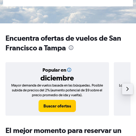
Encuentra ofertas de vuelos de San
Francisco a Tampa
Popular en
diciembre
Mayor demanda de vuelos basada en las búsquedas. Posible
Los precio
subida de precios del 2% (aumento potencial de $9 sobre el
de precio
precio promedio de ida y vuelta).
Buscar ofertas
El mejor momento para reservar un