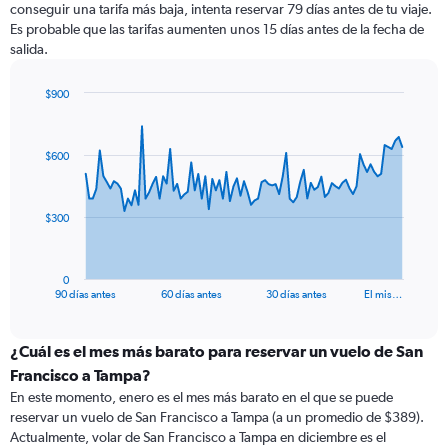
conseguir una tarifa más baja, intenta reservar 79 días antes de tu viaje.
Es probable que las tarifas aumenten unos 15 días antes de la fecha de
salida.
$900
Chart
Chart
graphic.
with
91
$600
data
points.
The
$300
chart
has
1
0
X
End
90 días antes
60 días antes
30 días antes
El mis…
of
axis
interactive
displaying
chart
categories.
¿Cuál es el mes más barato para reservar un vuelo de San
Range:
Francisco a Tampa?
91
En este momento, enero es el mes más barato en el que se puede
categories.
reservar un vuelo de San Francisco a Tampa (a un promedio de $389).
The
Actualmente, volar de San Francisco a Tampa en diciembre es el
chart