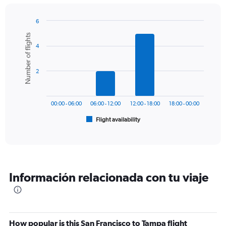
chart
has
6
1
Bar
Chart
Number of flights
Y
graphic.
chart
axis
4
with
6
displaying
bars.
values.
2
Range:
The
0
chart
to
has
600.
00:00 - 06:00
06:00 - 12:00
12:00 - 18:00
18:00 - 00:00
1
Flight availability
X
End
of
axis
interactive
displaying
chart
categories.
Range:
6
Información relacionada con tu viaje
categories.
The
chart
has
1
How popular is this San Francisco to Tampa flight