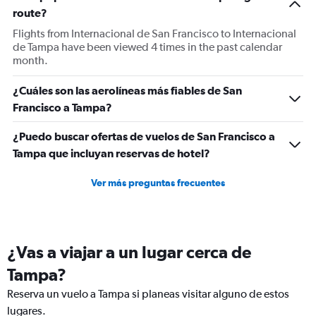
Y
route?
axis
displaying
Flights from Internacional de San Francisco to Internacional
Number
de Tampa have been viewed 4 times in the past calendar
of
month.
flights.
Range:
¿Cuáles son las aerolíneas más fiables de San
0
Francisco a Tampa?
to
6.
¿Puedo buscar ofertas de vuelos de San Francisco a
Tampa que incluyan reservas de hotel?
Ver más preguntas frecuentes
¿Vas a viajar a un lugar cerca de
Tampa?
Reserva un vuelo a Tampa si planeas visitar alguno de estos
lugares.