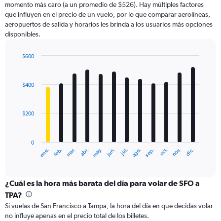
momento más caro (a un promedio de $526). Hay múltiples factores
has
que influyen en el precio de un vuelo, por lo que comparar aerolíneas,
1
aeropuertos de salida y horarios les brinda a los usuarios más opciones
Y
disponibles.
axis
displaying
values.
$600
Range:
Bar
Chart
0
graphic.
chart
with
to
$400
12
900.
bars.
$200
The
chart
has
0
1
ene.
abr.
jul.
oct.
mar.
jun.
sep.
dic.
feb.
may.
ago.
nov.
X
End
of
axis
interactive
displaying
chart
categories.
¿Cuál es la hora más barata del día para volar de SFO a
Range:
TPA?
12
Si vuelas de San Francisco a Tampa, la hora del día en que decidas volar
categories.
no influye apenas en el precio total de los billetes.
The