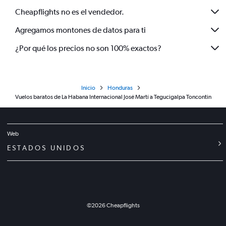
Cheapflights no es el vendedor.
Agregamos montones de datos para ti
¿Por qué los precios no son 100% exactos?
Inicio
Honduras
Vuelos baratos de La Habana Internacional José Martí a Tegucigalpa Toncontin
Web
ESTADOS UNIDOS
©
2026
Cheapflights