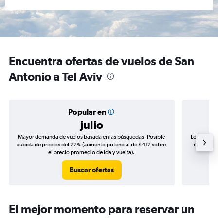
Encuentra ofertas de vuelos de San
Antonio a Tel Aviv
Popular en
julio
Mayor demanda de vuelos basada en las búsquedas. Posible
Los precio
subida de precios del 22% (aumento potencial de $412 sobre
de precios
el precio promedio de ida y vuelta).
Buscar ofertas
El mejor momento para reservar un