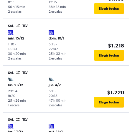
8:55
12:15
56 h 15 min
38 h 15 min
Elegir fechas
2 escalas
2 escalas
SAL
TLV
mar. 15/12
dom. 10/1
1:10
-
5:15
-
$1.218
15:30
22:47
30 h 20 min
25 h 32 min
Elegir fechas
2 escalas
2 escalas
SAL
TLV
lun. 21/12
jue. 4/2
23:54
-
5:15
-
$1.220
9:20
20:15
25 h 26 min
47 h 00 min
Elegir fechas
1 escala
2 escalas
SAL
TLV