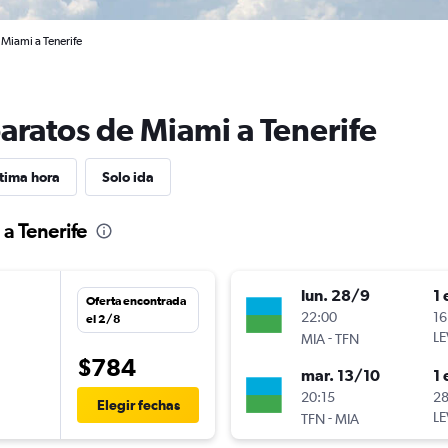
 Miami a Tenerife
aratos de Miami a Tenerife
tima hora
Solo ida
 a Tenerife
lun. 28/9
1 
Oferta encontrada
22:00
16
el 2/8
-
LE
MIA
TFN
$784
mar. 13/10
1 
n
20:15
28
Elegir fechas
-
LE
TFN
MIA