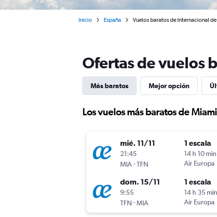
Inicio
España
Vuelos baratos de Internacional de
Ofertas de vuelos b
Más baratos
Mejor opción
Úl
Los vuelos más baratos de Miami
mié. 11/11
1 escala
21:45
14 h 10 min
-
Air Europa
MIA
TFN
dom. 15/11
1 escala
9:55
14 h 35 mi
-
Air Europa
TFN
MIA