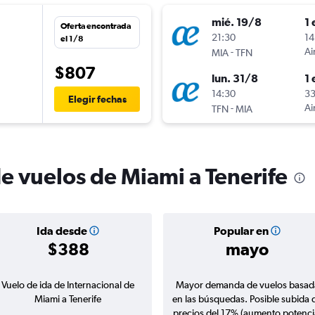
mié. 19/8
1 
Oferta encontrada
n
21:30
14
el 1/8
-
Ai
MIA
TFN
$807
lun. 31/8
1 
n
14:30
33
Elegir fechas
-
Ai
TFN
MIA
e vuelos de Miami a Tenerife
Ida desde
Popular en
$388
mayo
Vuelo de ida de Internacional de
Mayor demanda de vuelos basad
Miami a Tenerife
en las búsquedas. Posible subida 
precios del 17% (aumento potenci