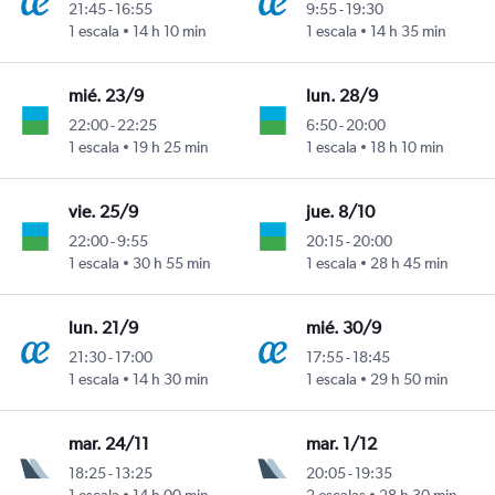
21:45
-
16:55
9:55
-
19:30
1 escala
14 h 10 min
1 escala
14 h 35 min
mié. 23/9
lun. 28/9
22:00
-
22:25
6:50
-
20:00
1 escala
19 h 25 min
1 escala
18 h 10 min
vie. 25/9
jue. 8/10
22:00
-
9:55
20:15
-
20:00
1 escala
30 h 55 min
1 escala
28 h 45 min
lun. 21/9
mié. 30/9
21:30
-
17:00
17:55
-
18:45
1 escala
14 h 30 min
1 escala
29 h 50 min
mar. 24/11
mar. 1/12
18:25
-
13:25
20:05
-
19:35