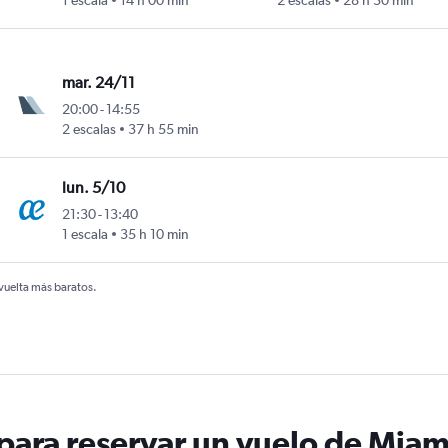
1 escala
14 h 00 min
2 escalas
28 h 30 min
mar. 24/11
20:00
-
14:55
2 escalas
37 h 55 min
lun. 5/10
21:30
-
13:40
1 escala
35 h 10 min
 vuelta más baratos.
ara reservar un vuelo de Miami