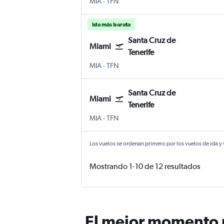
MIA
-
TFN
Ida más barata
Santa Cruz de
Miami
Tenerife
MIA
-
TFN
Santa Cruz de
Miami
Tenerife
MIA
-
TFN
Los vuelos se ordenan primero por los vuelos de ida y
Mostrando 1-10 de 12 resultados
El mejor momento p