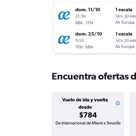
dom. 11/10
1 escala
21:30
14 h 30 mi
-
Air Europa
MIA
TFN
dom. 25/10
1 escala
9:55
14 h 35 mi
-
Air Europa
TFN
MIA
Encuentra ofertas d
Vuelo de ida y vuelta
desde
$784
De Internacional de Miami a Tenerife