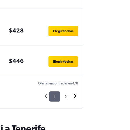
$428
Elegir fechas
$446
Elegir fechas
Ofertas encontradas en 4/8
1
2
 a Tenerife