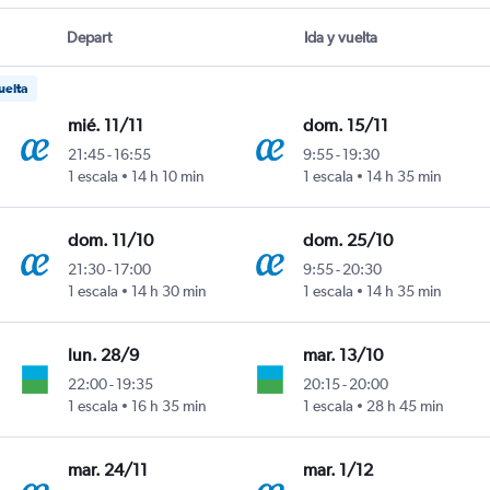
Depart
Ida y vuelta
uelta
mié. 11/11
dom. 15/11
21:45
-
16:55
9:55
-
19:30
1 escala
14 h 10 min
1 escala
14 h 35 min
dom. 11/10
dom. 25/10
21:30
-
17:00
9:55
-
20:30
1 escala
14 h 30 min
1 escala
14 h 35 min
lun. 28/9
mar. 13/10
22:00
-
19:35
20:15
-
20:00
1 escala
16 h 35 min
1 escala
28 h 45 min
mar. 24/11
mar. 1/12