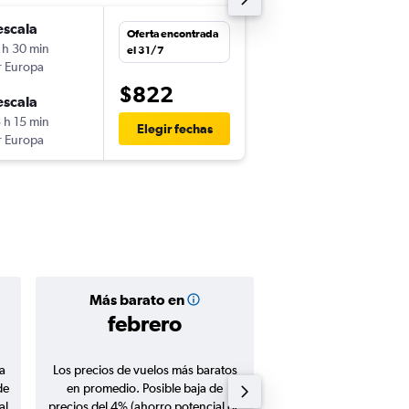
escala
mié. 23/9
Oferta encontrada
 h 30 min
22:00
el 31/7
r Europa
-
MIA
TFN
$822
escala
lun. 28/9
 h 15 min
6:50
Elegir fechas
r Europa
-
TFN
MIA
Más barato en
Precio prom
febrero
$1.06
a
Los precios de vuelos más baratos
Promedio de vuelos de 
de
en promedio. Posible baja de
en agosto 20
al
precios del 4% (ahorro potencial de