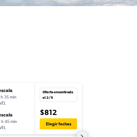
escala
mar. 24/11
Oferta encontrada
 h 35 min
21:45
el 3/8
VEL
-
MIA
TFN
$812
escala
mar. 1/12
 h 45 min
9:55
Elegir fechas
VEL
-
TFN
MIA