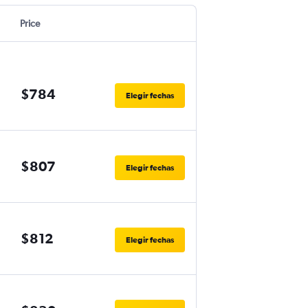
Price
$784
Elegir fechas
$807
Elegir fechas
$812
Elegir fechas