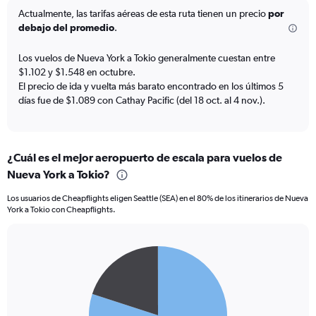
categories.
Actualmente, las tarifas aéreas de esta ruta tienen un precio
por
The
debajo del promedio
.
chart
has
Los vuelos de Nueva York a Tokio generalmente cuestan entre
1
$1.102 y $1.548 en octubre.
Y
El precio de ida y vuelta más barato encontrado en los últimos 5
axis
días fue de $1.089 con Cathay Pacific (del 18 oct. al 4 nov.).
displaying
values.
Range:
0
¿Cuál es el mejor aeropuerto de escala para vuelos de
to
24.
Nueva York a Tokio?
Los usuarios de Cheapflights eligen Seattle (SEA) en el 80% de los itinerarios de Nueva
York a Tokio con Cheapflights.
Pie
Chart
graphic.
chart
with
2
slices.