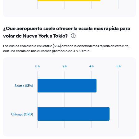
1
X
End
of
axis
interactive
displaying
chart
categories.
¿Qué aeropuerto suele ofrecer la escala más rápida para
Range:
volar de Nueva York a Tokio?
2
categories.
Los vuelos con escala en Seattle (SEA) ofrecen la conexión más rápida de esta ruta,
The
con una escala de una duración promedio de 3 h 39 min.
chart
has
1
0 h
2 h
4 h
5 h
Bar
Y
Chart
graphic.
chart
axis
with
displaying
2
Seattle (SEA)
values.
bars.
Range:
0
The
to
chart
1500.
has
Chicago (ORD)
1
X
End
of
axis
interactive
displaying
chart