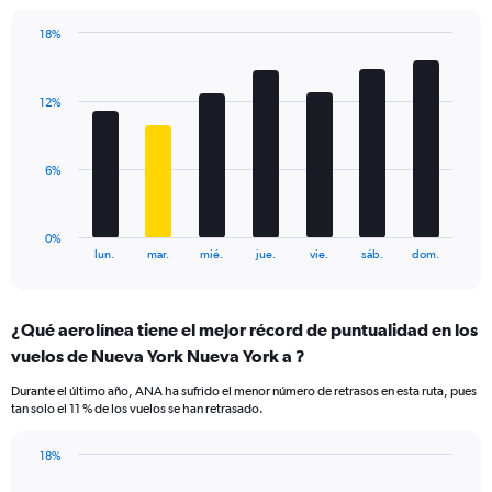
has
1
18%
Y
Bar
Chart
axis
graphic.
chart
displaying
with
values.
12%
7
Range:
bars.
0
to
The
6%
120.
chart
has
1
0%
X
End
lun.
mar.
mié.
jue.
vie.
sáb.
dom.
of
axis
interactive
displaying
chart
categories.
¿Qué aerolínea tiene el mejor récord de puntualidad en los
Range:
vuelos de Nueva York Nueva York a ?
7
categories.
Durante el último año, ANA ha sufrido el menor número de retrasos en esta ruta, pues
The
tan solo el 11 % de los vuelos se han retrasado.
chart
has
18%
1
Bar
Chart
Y