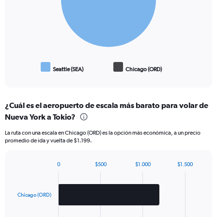
Seattle (SEA)
Chicago (ORD)
End
of
interactive
chart
¿Cuál es el aeropuerto de escala más barato para volar de
Nueva York a Tokio?
La ruta con una escala en Chicago (ORD) es la opción más económica, a un precio
promedio de ida y vuelta de $1.199.
0
$500
$1.000
$1.500
Bar
Chart
graphic.
chart
with
2
Chicago (ORD)
bars.