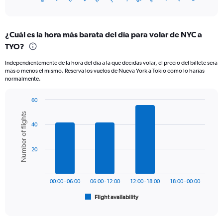
of
axis
interactive
displaying
chart
categories.
¿Cuál es la hora más barata del día para volar de NYC a
Range:
TYO?
12
categories.
Independientemente de la hora del día a la que decidas volar, el precio del billete será
The
más o menos el mismo. Reserva los vuelos de Nueva York a Tokio como lo harías
chart
normalmente.
has
1
60
Y
Bar
Chart
axis
Number of flights
graphic.
chart
displaying
40
with
values.
6
Range:
bars.
0
20
to
The
1800.
chart
has
00:00 - 06:00
06:00 - 12:00
12:00 - 18:00
18:00 - 00:00
1
Flight availability
X
End
of
axis
interactive
displaying
chart