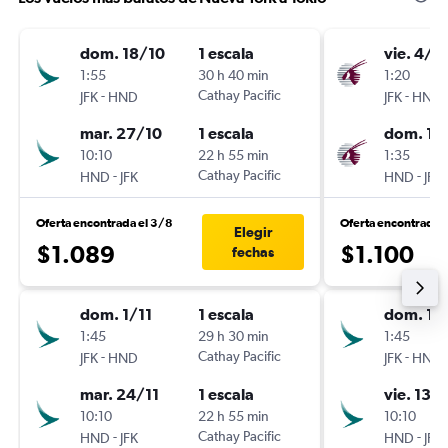
dom. 18/10
1 escala
vie. 4/9
1:55
30 h 40 min
1:20
-
Cathay Pacific
-
JFK
HND
JFK
HND
mar. 27/10
1 escala
dom. 13
10:10
22 h 55 min
1:35
-
Cathay Pacific
-
HND
JFK
HND
JFK
Oferta encontrada el 3/8
Oferta encontrada e
Elegir
$1.089
$1.100
fechas
dom. 1/11
1 escala
dom. 1/1
1:45
29 h 30 min
1:45
-
Cathay Pacific
-
JFK
HND
JFK
HND
mar. 24/11
1 escala
vie. 13/1
10:10
22 h 55 min
10:10
-
Cathay Pacific
-
HND
JFK
HND
JFK