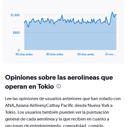
Range:
Chart
Chart
0
graphic.
with
to
91
$1.600
data
18.
points.
The
$800
chart
has
1
0
X
End
90 días antes
60 días antes
30 días antes
El mis…
of
axis
interactive
displaying
chart
categories.
Range:
Opiniones sobre las aerolíneas que
91
operan en Tokio
categories.
The
chart
Lee las opiniones de usuarios anteriores que han volado con
has
ANA,Asiana AirlinesyCathay Pacific desde Nueva York a
1
Tokio. Los usuarios también pueden ver la puntuación
Y
axis
general de cada aerolínea y la que reciben en cuanto a
displaying
opciones de entretenimiento, comodidad, comida,