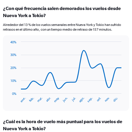
categories.
¿Con qué frecuencia salen demorados los vuelos desde
Range:
Nueva York a Tokio?
2
categories.
Alrededor del 13 % de los vuelos semanales entre Nueva York y Tokio han sufrido
The
retrasos en el último año, con un tiempo medio de retraso de 157 minutos.
chart
has
40%
1
Line
Chart
Y
graphic.
chart
axis
30%
with
displaying
14
values.
data
20%
Range:
points.
0
10%
to
The
300.
chart
has
0%
ene.
abr.
jul.
oct.
mar.
jun.
sep.
dic.
feb.
may.
ago.
nov.
1
End
of
X
interactive
axis
chart
displaying
¿Cuál es la hora de vuelo más puntual para los vuelos de
categories.
Range:
Nueva York a Tokio?