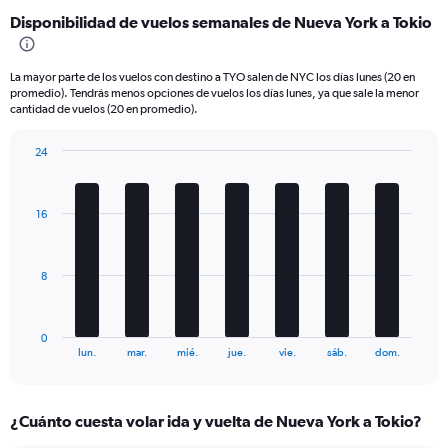
categories.
Disponibilidad de vuelos semanales de Nueva York a Tokio
Range:
6
categories.
La mayor parte de los vuelos con destino a TYO salen de NYC los días lunes (20 en
The
promedio). Tendrás menos opciones de vuelos los días lunes, ya que sale la menor
chart
cantidad de vuelos (20 en promedio).
has
1
24
Y
Bar
Chart
axis
graphic.
chart
displaying
with
16
Number
7
bars.
of
flights.
The
Range:
8
chart
0
has
to
1
60.
0
X
End
lun.
mar.
mié.
jue.
vie.
sáb.
dom.
of
axis
interactive
displaying
chart
categories.
¿Cuánto cuesta volar ida y vuelta de Nueva York a Tokio?
Range:
7