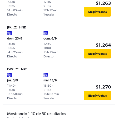
10:30
-
17:15
-
$1.263
13:35
21:32
14 h 05 min
17 h 17 min
Elegir fechas
Directo
1 escala
JFK
HND
dom. 23/8
dom. 6/9
13:30
-
10:50
-
$1.264
16:55
11:00
14 h 25 min
13 h 10 min
Elegir fechas
Directo
Directo
EWR
NRT
jue. 3/9
mar. 15/9
11:40
-
16:30
-
$1.270
14:30
21:33
13 h 50 min
18 h 03 min
Elegir fechas
Directo
1 escala
Mostrando 1-10 de 50 resultados