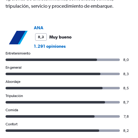
values.
tripulación, servicio y procedimiento de embarque.
Range:
0
to
2400.
ANA
Muy bueno
8,3
1.291 opiniones
Entretenimiento
8,0
En general
8,3
Abordaje
8,5
Tripulación
8,7
Comida
7,8
Confort
8,2