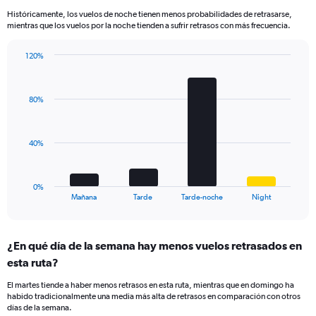
14
Históricamente, los vuelos de noche tienen menos probabilidades de retrasarse,
categories.
mientras que los vuelos por la noche tienden a sufrir retrasos con más frecuencia.
The
chart
has
120%
Bar
1
Chart
graphic.
chart
Y
with
axis
80%
4
displaying
bars.
values.
Range:
The
40%
0
chart
to
has
40.
1
0%
X
End
Mañana
Tarde
Tarde-noche
Night
of
axis
interactive
displaying
chart
categories.
¿En qué día de la semana hay menos vuelos retrasados en
Range:
esta ruta?
4
categories.
El martes tiende a haber menos retrasos en esta ruta, mientras que en domingo ha
The
habido tradicionalmente una media más alta de retrasos en comparación con otros
chart
días de la semana.