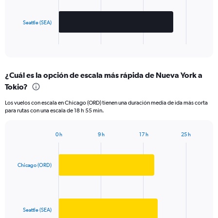
The
chart
has
Seattle (SEA)
1
X
End
of
axis
interactive
displaying
chart
categories.
¿Cuál es la opción de escala más rápida de Nueva York a
Range:
Tokio?
2
categories.
Los vuelos con escala en Chicago (ORD) tienen una duración media de ida más corta
The
para rutas con una escala de 18 h 55 min.
chart
has
1
0 h
9 h
17 h
25 h
Bar
Y
Chart
graphic.
chart
axis
with
displaying
2
Chicago (ORD)
values.
bars.
Range:
0
The
to
chart
1500.
has
Seattle (SEA)