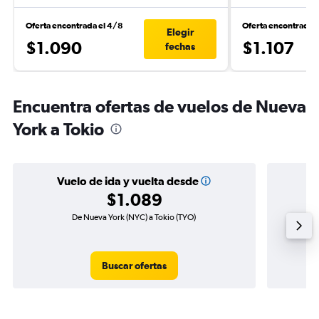
Oferta encontrada el 4/8
Oferta encontrada 
Elegir
$1.090
$1.107
fechas
Encuentra ofertas de vuelos de Nueva
York a Tokio
Vuelo de ida y vuelta desde
$1.089
De Nueva York (NYC) a Tokio (TYO)
Vuel
Buscar ofertas