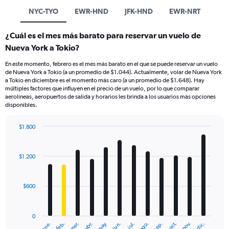
NYC-TYO
EWR-HND
JFK-HND
EWR-NRT
¿Cuál es el mes más barato para reservar un vuelo de
Nueva York a Tokio?
En este momento, febrero es el mes más barato en el que se puede reservar un vuelo
de Nueva York a Tokio (a un promedio de $1.044). Actualmente, volar de Nueva York
a Tokio en diciembre es el momento más caro (a un promedio de $1.648). Hay
múltiples factores que influyen en el precio de un vuelo, por lo que comparar
aerolíneas, aeropuertos de salida y horarios les brinda a los usuarios más opciones
disponibles.
$1.800
Bar
Chart
graphic.
chart
with
$1.200
12
bars.
$600
The
chart
has
0
1
mar.
jun.
sep.
dic.
ene.
abr.
jul.
oct.
feb.
may.
ago.
nov.
X
End