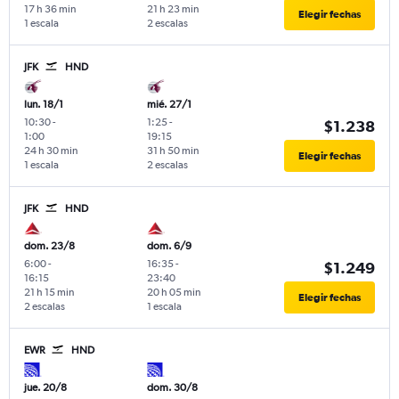
17 h 36 min
21 h 23 min
Elegir fechas
1 escala
2 escalas
JFK
HND
lun. 18/1
mié. 27/1
10:30
-
1:25
-
$1.238
1:00
19:15
24 h 30 min
31 h 50 min
Elegir fechas
1 escala
2 escalas
JFK
HND
dom. 23/8
dom. 6/9
6:00
-
16:35
-
$1.249
16:15
23:40
21 h 15 min
20 h 05 min
Elegir fechas
2 escalas
1 escala
EWR
HND
jue. 20/8
dom. 30/8