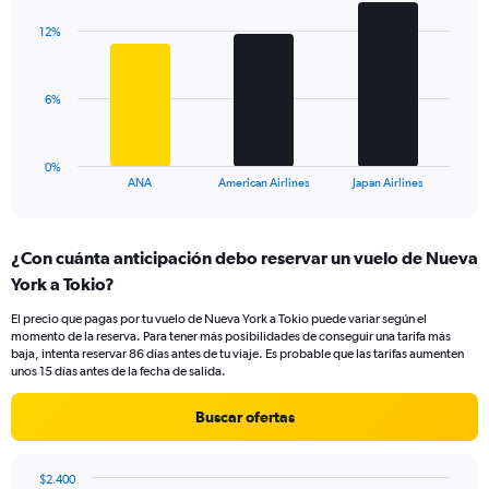
graphic.
chart
axis
with
displaying
12%
3
values.
bars.
Range:
0
The
6%
to
chart
18.
has
1
0%
X
End
ANA
American Airlines
Japan Airlines
of
axis
interactive
displaying
chart
categories.
¿Con cuánta anticipación debo reservar un vuelo de Nueva
Range:
York a Tokio?
3
categories.
El precio que pagas por tu vuelo de Nueva York a Tokio puede variar según el
The
momento de la reserva. Para tener más posibilidades de conseguir una tarifa más
chart
baja, intenta reservar 86 días antes de tu viaje. Es probable que las tarifas aumenten
has
unos 15 días antes de la fecha de salida.
1
Y
Buscar ofertas
axis
displaying
values.
$2.400