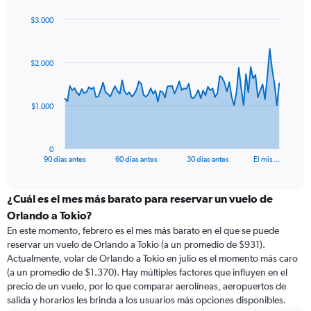
$3.000
Chart
Chart
graphic.
with
91
$2.000
data
points.
The
$1.000
chart
has
1
0
X
End
90 días antes
60 días antes
30 días antes
El mis…
of
axis
interactive
displaying
chart
categories.
¿Cuál es el mes más barato para reservar un vuelo de
Range:
Orlando a Tokio?
91
En este momento, febrero es el mes más barato en el que se puede
categories.
reservar un vuelo de Orlando a Tokio (a un promedio de $931).
The
Actualmente, volar de Orlando a Tokio en julio es el momento más caro
chart
(a un promedio de $1.370). Hay múltiples factores que influyen en el
has
precio de un vuelo, por lo que comparar aerolíneas, aeropuertos de
1
salida y horarios les brinda a los usuarios más opciones disponibles.
Y