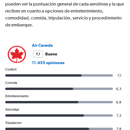
axis
pueden ver la puntuación general de cada aerolínea y la que
displaying
reciben en cuanto a opciones de entretenimiento,
values.
comodidad, comida, tripulación, servicio y procedimiento
Range:
0
de embarque.
to
1500.
Air Canada
Bueno
7,1
11.455 opiniones
Confort
7,1
Comida
6,3
Entretenimiento
6,8
Abordaje
7,3
Tripulación
7,8