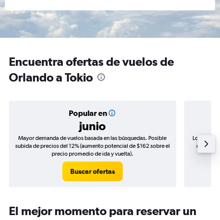
Encuentra ofertas de vuelos de
Orlando a Tokio
Popular en
junio
Mayor demanda de vuelos basada en las búsquedas. Posible
Los precio
subida de precios del 12% (aumento potencial de $162 sobre el
de precio
precio promedio de ida y vuelta).
Buscar ofertas
El mejor momento para reservar un