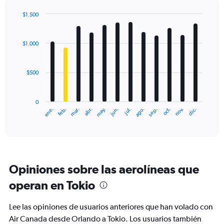
axis
displaying
$1.500
values.
Bar
Chart
Range:
graphic.
chart
with
0
$1.000
12
to
bars.
3000.
$500
The
chart
has
0
1
ene.
feb.
mar.
abr.
may.
jun.
jul.
ago.
sep.
oct.
nov.
dic.
X
End
of
axis
interactive
displaying
chart
categories.
Range:
12
Opiniones sobre las aerolíneas que
categories.
The
operan en Tokio
chart
has
Lee las opiniones de usuarios anteriores que han volado con
1
Y
Air Canada desde Orlando a Tokio. Los usuarios también