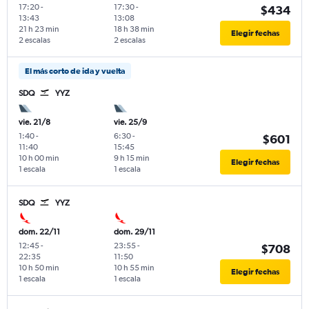
17:20
-
17:30
-
$434
13:43
13:08
21 h 23 min
18 h 38 min
Elegir fechas
2 escalas
2 escalas
El más corto de ida y vuelta
SDQ
YYZ
vie. 21/8
vie. 25/9
1:40
-
6:30
-
$601
11:40
15:45
10 h 00 min
9 h 15 min
Elegir fechas
1 escala
1 escala
SDQ
YYZ
dom. 22/11
dom. 29/11
12:45
-
23:55
-
$708
22:35
11:50
10 h 50 min
10 h 55 min
Elegir fechas
1 escala
1 escala