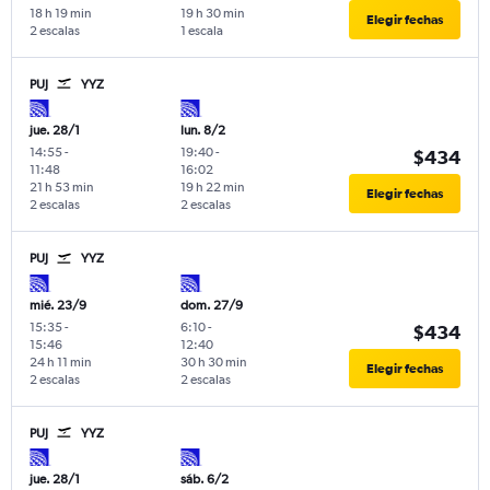
18 h 19 min
19 h 30 min
Elegir fechas
2 escalas
1 escala
PUJ
YYZ
jue. 28/1
lun. 8/2
14:55
-
19:40
-
$434
11:48
16:02
21 h 53 min
19 h 22 min
Elegir fechas
2 escalas
2 escalas
PUJ
YYZ
mié. 23/9
dom. 27/9
15:35
-
6:10
-
$434
15:46
12:40
24 h 11 min
30 h 30 min
Elegir fechas
2 escalas
2 escalas
PUJ
YYZ
jue. 28/1
sáb. 6/2