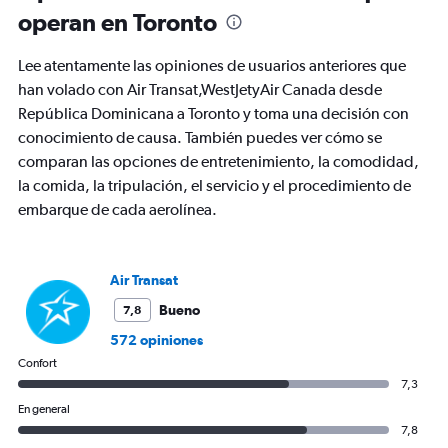
operan en Toronto
horarios
son
de
Lee atentamente las opiniones de usuarios anteriores que
salida.
han volado con Air Transat,WestJetyAir Canada desde
Range:
República Dominicana a Toronto y toma una decisión con
7
categories.
conocimiento de causa. También puedes ver cómo se
The
comparan las opciones de entretenimiento, la comodidad,
chart
la comida, la tripulación, el servicio y el procedimiento de
has
1
embarque de cada aerolínea.
Y
axis
displaying
Air Transat
values.
Range:
Bueno
7,8
0
572 opiniones
to
1800.
Confort
7,3
En general
7,8