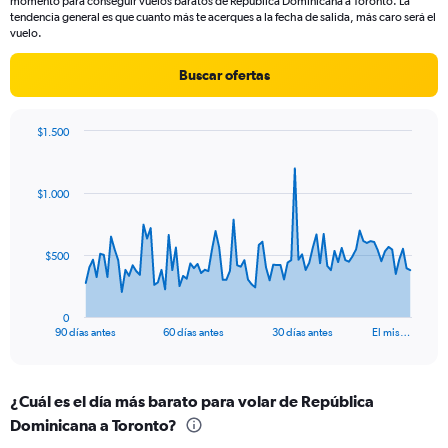
momento para conseguir vuelos baratos de República Dominicana a Toronto. La
chart
tendencia general es que cuanto más te acerques a la fecha de salida, más caro será el
has
vuelo.
1
Y
Buscar ofertas
axis
displaying
values.
$1.500
Range:
Chart
Chart
0
graphic.
with
to
91
$1.000
data
4.5.
points.
The
$500
chart
has
1
0
X
End
90 días antes
60 días antes
30 días antes
El mis…
of
axis
interactive
displaying
chart
categories.
¿Cuál es el día más barato para volar de República
Range:
Dominicana a Toronto?
91
categories.