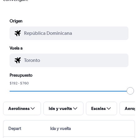
Origen
Vuela a
Presupuesto
$192 - $760
Aerolíneas
Ida y vuelta
Escalas
Aerop
Depart
Ida y vuelta