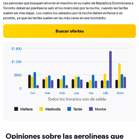
Las personas que busquen ahorrar al máximo en su vuelo de República Dominicana a
The
Toronto deberían plantearse salir el los miércoles por la noche, cuando las tarifas
chart
suelen ser más bajas. Los vuelos los sábados por la noche deben evitarse si es
has
posible, ya que las tarifas suelen ser las más caras en ese momento.
1
Y
Buscar ofertas
axis
displaying
values.
$1.800
Range:
Bar
Chart
0
graphic.
chart
$1.200
to
with
1500.
4
data
$600
series.
0
The
lun.
mar.
mié.
jue.
vie.
sáb.
dom.
chart
Todos los horarios son de salida
has
1
Mañana
Mediodía
Tarde
Noche
End
of
X
interactive
axis
chart
displaying
Todos
Opiniones sobre las aerolíneas que
los