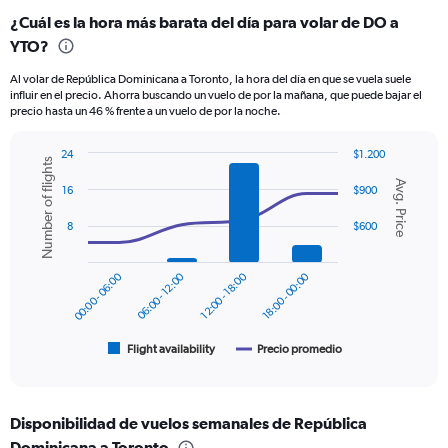
categories.
¿Cuál es la hora más barata del día para volar de DO a
Range:
YTO?
12
categories.
Al volar de República Dominicana a Toronto, la hora del día en que se vuela suele
The
influir en el precio. Ahorra buscando un vuelo de por la mañana, que puede bajar el
chart
precio hasta un 46 % frente a un vuelo de por la noche.
has
1
24
$1.200
Y
Number of flights
Combination
Chart
axis
Avg. Price
graphic.
chart
16
$900
displaying
with
values.
2
8
$600
Range:
data
series.
0
to
00:00 - 06:00
06:00 - 12:00
12:00 - 18:00
18:00 - 00:00
The
750.
chart
has
1
Flight availability
Precio promedio
End
of
X
interactive
axis
chart
displaying
Disponibilidad de vuelos semanales de República
categories.
Range:
Dominicana a Toronto