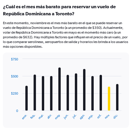
¿Cuál es el mes más barato para reservar un vuelo de
República Dominicana a Toronto?
En este momento, noviembre es el mes más barato en el que se puede reservar un
vuelo de República Dominicana a Toronto (a un promedio de $350). Actualmente,
volar de República Dominicana a Toronto en mayo es el momento más caro (a un
promedio de $632). Hay múltiples factores que influyen en el precio de un vuelo, por
lo que comparar aerolíneas, aeropuertos de salida y horarios les brinda a los usuarios
más opciones disponibles.
$750
Bar
Chart
graphic.
chart
with
$500
12
bars.
$250
The
chart
has
0
1
ene.
feb.
mar.
abr.
may.
jun.
jul.
ago.
sep.
oct.
nov.
dic.
X
End
of
axis
interactive
displaying
chart