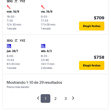
SDQ
YYZ
mié. 16/9
vie. 18/9
18:50
-
0:55
-
$709
7:20
17:55
12 h 30 min
17 h 00 min
Elegir fechas
1 escala
1 escala
SDQ
YYZ
jue. 28/1
sáb. 6/2
6:00
-
8:35
-
$758
13:43
23:46
8 h 43 min
14 h 11 min
Elegir fechas
1 escala
2 escalas
Mostrando 1-10 de 29 resultados
Precio más barato
1
2
3