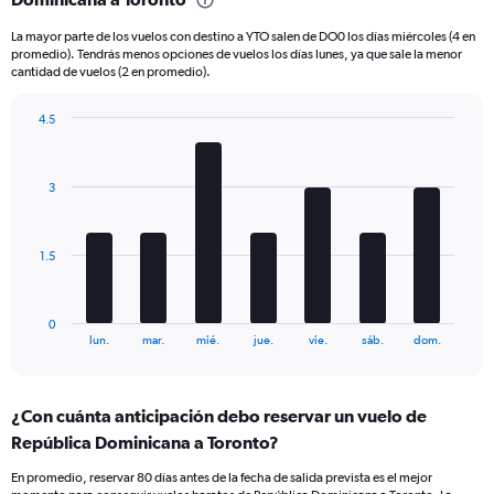
6
La mayor parte de los vuelos con destino a YTO salen de DO0 los días miércoles (4 en
categories.
promedio). Tendrás menos opciones de vuelos los días lunes, ya que sale la menor
The
cantidad de vuelos (2 en promedio).
chart
has
4.5
2
Bar
Y
Chart
graphic.
chart
axes
with
displaying
3
7
Avg.
bars.
Price
and
The
1.5
Number
chart
of
has
flights.
1
0
X
End
lun.
mar.
mié.
jue.
vie.
sáb.
dom.
of
axis
interactive
displaying
chart
categories.
¿Con cuánta anticipación debo reservar un vuelo de
Range:
República Dominicana a Toronto?
7
categories.
En promedio, reservar 80 días antes de la fecha de salida prevista es el mejor
The