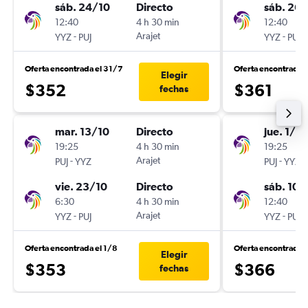
sáb. 24/10
Directo
sáb. 26
12:40
4 h 30 min
12:40
-
Arajet
-
YYZ
PUJ
YYZ
PUJ
Oferta encontrada el 31/7
Oferta encontrada e
Elegir
$352
$361
fechas
mar. 13/10
Directo
jue. 1/10
19:25
4 h 30 min
19:25
-
Arajet
-
PUJ
YYZ
PUJ
YYZ
vie. 23/10
Directo
sáb. 10/
6:30
4 h 30 min
12:40
-
Arajet
-
YYZ
PUJ
YYZ
PUJ
Oferta encontrada el 1/8
Oferta encontrada 
Elegir
$353
$366
fechas