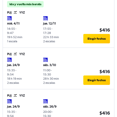
Ida y vuelta más barata
PUJ
YYZ
mié. 4/11
jue. 12/11
14:55
-
17:55
-
$416
9:47
17:28
19 h 52 min
22 h 33 min
Elegir fechas
1 escala
2 escalas
PUJ
YYZ
jue. 24/9
sáb. 3/10
15:35
-
11:00
-
$416
9:54
15:30
18 h 19 min
28 h 30 min
Elegir fechas
2 escalas
2 escalas
PUJ
YYZ
jue. 24/9
sáb. 26/9
15:35
-
20:00
-
$416
9:54
15:30