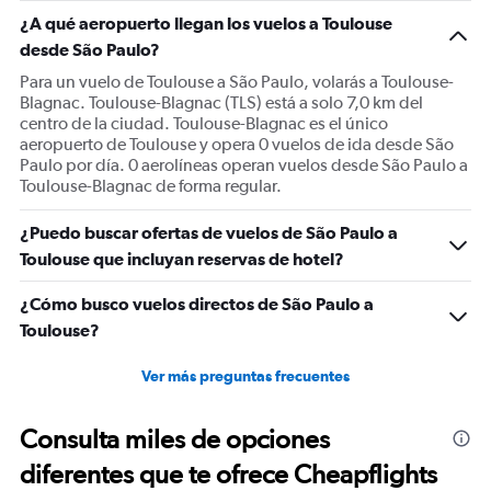
1
¿A qué aeropuerto llegan los vuelos a Toulouse
Y
desde São Paulo?
axis
displaying
Para un vuelo de Toulouse a São Paulo, volarás a Toulouse-
values.
Blagnac. Toulouse-Blagnac (TLS) está a solo 7,0 km del
Range:
centro de la ciudad. Toulouse-Blagnac es el único
0
aeropuerto de Toulouse y opera 0 vuelos de ida desde São
to
Paulo por día. 0 aerolíneas operan vuelos desde São Paulo a
1500.
Toulouse-Blagnac de forma regular.
¿Puedo buscar ofertas de vuelos de São Paulo a
Toulouse que incluyan reservas de hotel?
¿Cómo busco vuelos directos de São Paulo a
Toulouse?
Ver más preguntas frecuentes
Consulta miles de opciones
diferentes que te ofrece Cheapflights