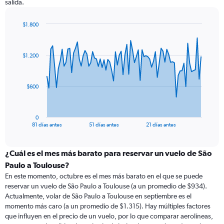
salida.
$1.800
Chart
Chart
graphic.
with
82
$1.200
data
points.
The
$600
chart
has
1
0
X
End
81 días antes
51 días antes
21 días antes
of
axis
interactive
displaying
chart
categories.
¿Cuál es el mes más barato para reservar un vuelo de São
Range:
Paulo a Toulouse?
82
En este momento, octubre es el mes más barato en el que se puede
categories.
reservar un vuelo de São Paulo a Toulouse (a un promedio de $934).
The
Actualmente, volar de São Paulo a Toulouse en septiembre es el
chart
momento más caro (a un promedio de $1.315). Hay múltiples factores
has
que influyen en el precio de un vuelo, por lo que comparar aerolíneas,
1