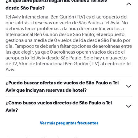
¿A qué aeropuerto llegan los vuelos a Tel Aviv
Y
desde São Paulo?
axis
displaying
Tel Aviv Internacional Ben Gurión (TLV) es el aeropuerto del
values.
que saldrás si reservas un vuelo de São Paulo a Tel Aviv. No
Range:
deberías tener problemas a la hora de encontrar vuelos a
0
Internacional Ben Gurión desde São Paulo; el aeropuerto
to
gestiona una media de 0 vuelos de ida desde São Paulo por
1500.
día. Tampoco te deberían faltar opciones de aerolíneas entre
las que elegir, ya que 0 aerolíneas operan vuelos desde el
aeropuerto Tel Aviv desde São Paulo. Solo hay un trayecto
de 12,5 km de Internacional Ben Gurión (TLV) al centro de Tel
Aviv.
¿Puedo buscar ofertas de vuelos de São Paulo a Tel
Aviv que incluyan reservas de hotel?
¿Cómo busco vuelos directos de São Paulo a Tel
Aviv?
Ver más preguntas frecuentes