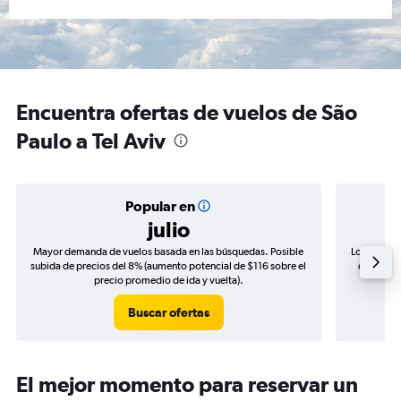
Encuentra ofertas de vuelos de São
Paulo a Tel Aviv
Popular en
julio
Mayor demanda de vuelos basada en las búsquedas. Posible
Los precio
subida de precios del 8% (aumento potencial de $116 sobre el
de precio
precio promedio de ida y vuelta).
Buscar ofertas
El mejor momento para reservar un