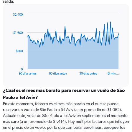
salida.
$2.400
Chart
Chart
graphic.
with
91
$1.600
data
points.
The
$800
chart
has
1
0
X
End
90 días antes
60 días antes
30 días antes
El mis…
of
axis
interactive
displaying
chart
categories.
¿Cuál es el mes más barato para reservar un vuelo de São
Range:
Paulo a Tel Aviv?
91
En este momento, febrero es el mes más barato en el que se puede
categories.
reservar un vuelo de São Paulo a Tel Aviv (a un promedio de $1.062).
The
Actualmente, volar de São Paulo a Tel Aviv en septiembre es el momento
chart
más caro (a un promedio de $1.414). Hay múltiples factores que influyen
has
en el precio de un vuelo, por lo que comparar aerolíneas, aeropuertos
1