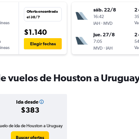
sáb. 22/8
2 
Oferta encontrada
n
16:42
35
el 30/7
líneas
-
Va
IAH
MVD
$1.140
jue. 27/8
2 
n
7:05
54
Elegir fechas
líneas
-
Va
MVD
IAH
de vuelos de Houston a Urugua
Ida desde
$383
uelo de ida de Houston a Uruguay
Buscar ofertas