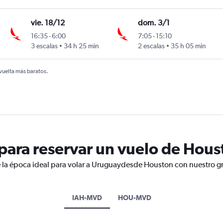
vie. 18/12
dom. 3/1
16:35
-
6:00
7:05
-
15:10
3 escalas
34 h 25 min
2 escalas
35 h 05 min
 vuelta más baratos.
ara reservar un vuelo de Hous
e la época ideal para volar a Uruguaydesde Houston con nuestro gr
IAH-MVD
HOU-MVD