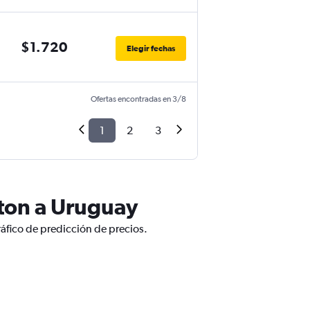
$1.720
Elegir fechas
Ofertas encontradas en 3/8
1
2
3
ton a Uruguay
áfico de predicción de precios.