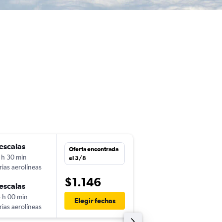
escalas
sáb. 10/10
Oferta encontrada
 h 30 min
20:55
el 3/8
rias aerolíneas
-
IAH
MVD
$1.146
escalas
sáb. 17/10
 h 00 min
7:05
Elegir fechas
rias aerolíneas
-
MVD
IAH