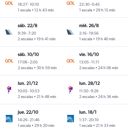
18:27
-
10:10
22:30
-
0:45
1 escala
12 h 43 min
1 escala
29 h 15 min
sáb. 22/8
mié. 26/8
9:39
-
7:20
2:16
-
19:56
2 escalas
19 h 41 min
1 escala
19 h 40 min
sáb. 10/10
vie. 16/10
17:06
-
2:05
13:05
-
11:11
2 escalas
30 h 59 min
2 escalas
24 h 06 min
lun. 21/12
lun. 28/12
10:05
-
10:53
11:50
-
9:26
2 escalas
21 h 48 min
2 escalas
24 h 36 min
jue. 22/10
lun. 18/1
14:26
-
21:46
1:37
-
20:10
1 escala
29 h 20 min
1 escala
21 h 33 min