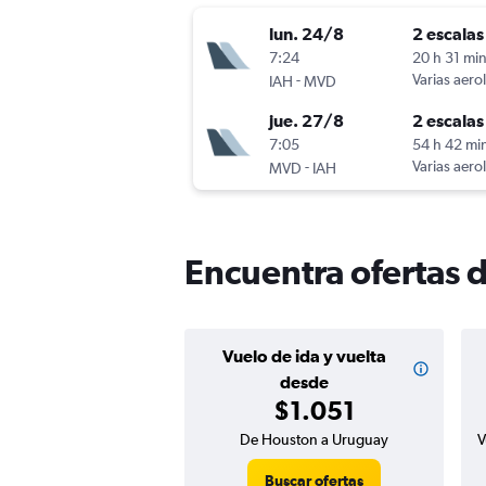
lun. 24/8
2 escalas
7:24
20 h 31 mi
-
Varias aero
IAH
MVD
jue. 27/8
2 escalas
7:05
54 h 42 mi
-
Varias aero
MVD
IAH
Encuentra ofertas 
Vuelo de ida y vuelta
desde
$1.051
De Houston a Uruguay
V
Buscar ofertas