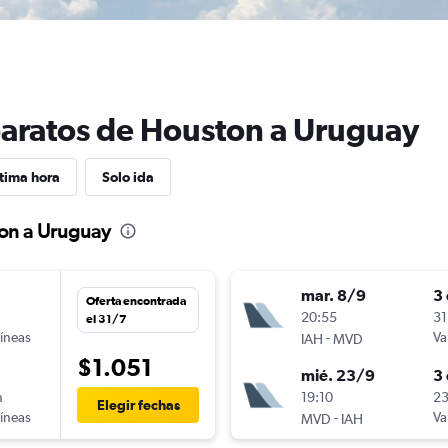
baratos de Houston a Uruguay
tima hora
Solo ida
ton a Uruguay
mar. 8/9
3 
Oferta encontrada
n
20:55
31
el 31/7
líneas
-
Va
IAH
MVD
$1.051
mié. 23/9
3 
n
19:10
23
Elegir fechas
líneas
-
Va
MVD
IAH