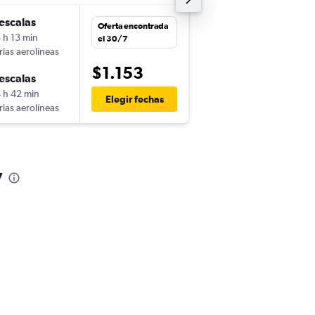
escalas
jue. 22/10
Oferta encontrada
 h 13 min
7:21
el 30/7
rias aerolíneas
-
IAH
MVD
$1.153
escalas
mar. 19/1
 h 42 min
22:30
Elegir fechas
rias aerolíneas
-
MVD
IAH
y