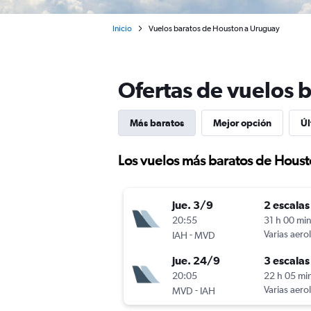
Inicio
Vuelos baratos de Houston a Uruguay
Ofertas de vuelos 
Más baratos
Mejor opción
Úl
Los vuelos más baratos de Hous
jue. 3/9
2 escalas
20:55
31 h 00 mi
-
Varias aero
IAH
MVD
jue. 24/9
3 escalas
20:05
22 h 05 mi
-
Varias aero
MVD
IAH