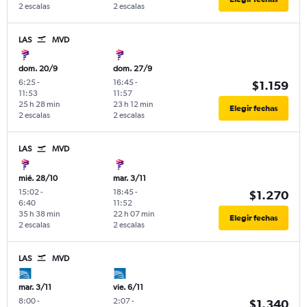
2 escalas
2 escalas
LAS
MVD
dom. 20/9
dom. 27/9
6:25
-
16:45
-
$1.159
11:53
11:57
25 h 28 min
23 h 12 min
Elegir fechas
2 escalas
2 escalas
LAS
MVD
mié. 28/10
mar. 3/11
15:02
-
18:45
-
$1.270
6:40
11:52
35 h 38 min
22 h 07 min
Elegir fechas
2 escalas
2 escalas
LAS
MVD
mar. 3/11
vie. 6/11
8:00
-
2:07
-
$1.340