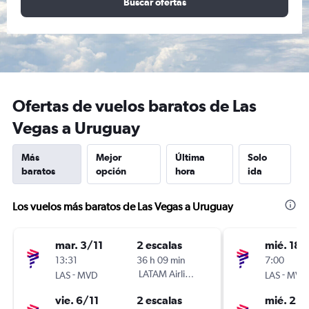
Buscar ofertas
Ofertas de vuelos baratos de Las
Vegas a Uruguay
Más
Mejor
Última
Solo
baratos
opción
hora
ida
Los vuelos más baratos de Las Vegas a Uruguay
mar. 3/11
2 escalas
mié. 18/
13:31
36 h 09 min
7:00
-
LATAM Airlines
-
LAS
MVD
LAS
MVD
vie. 6/11
2 escalas
mié. 25/