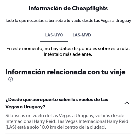
Información de Cheapflights
Todo lo que necesitas saber sobre tu vuelo desde Las Vegas a Uruguay
LAS-UY0
LAS-MVD
En este momento, no hay datos disponibles sobre esta ruta.
Inténtalo más adelante.
Información relacionada con tu viaje
¿Desde qué aeropuerto salen los vuelos de Las
Vegas a Uruguay?
Si buscas un vuelo de Las Vegas a Uruguay, volarás desde
Internacional Harry Reid. Las Vegas Internacional Harry Reid
(LAS) está a solo 10,0 km del centro de la ciudad.