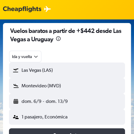
Vuelos baratos a partir de +$442 desde Las
Vegas a Uruguay
Ida y vuelta
Las Vegas (LAS)
Montevideo (MVD)
dom. 6/9
-
dom. 13/9
1 pasajero, Económica