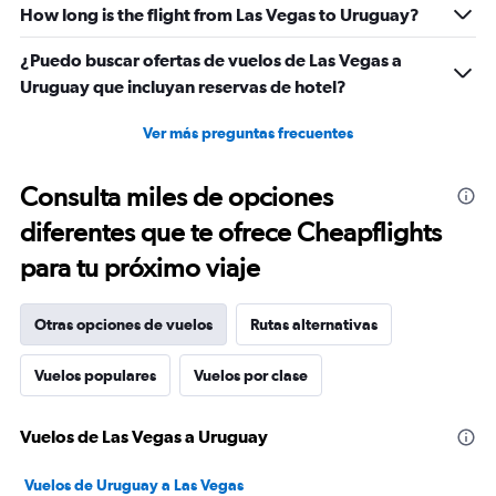
How long is the flight from Las Vegas to Uruguay?
¿Puedo buscar ofertas de vuelos de Las Vegas a
Uruguay que incluyan reservas de hotel?
Ver más preguntas frecuentes
Consulta miles de opciones
diferentes que te ofrece Cheapflights
para tu próximo viaje
Otras opciones de vuelos
Rutas alternativas
Vuelos populares
Vuelos por clase
Vuelos de Las Vegas a Uruguay
Vuelos de Uruguay a Las Vegas