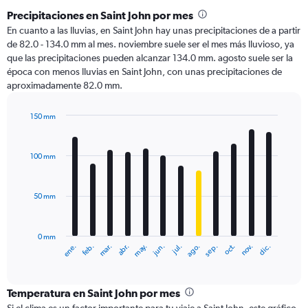
Precipitaciones en Saint John por mes
En cuanto a las lluvias, en Saint John hay unas precipitaciones de a partir
de 82.0 - 134.0 mm al mes. noviembre suele ser el mes más lluvioso, ya
que las precipitaciones pueden alcanzar 134.0 mm. agosto suele ser la
época con menos lluvias en Saint John, con unas precipitaciones de
aproximadamente 82.0 mm.
150 mm
Bar
Chart
graphic.
chart
with
100 mm
12
bars.
50 mm
The
chart
has
0 mm
1
ene.
abr.
jul.
oct.
mar.
jun.
sep.
dic.
feb.
may.
ago.
nov.
X
End
of
axis
interactive
displaying
chart
categories.
Temperatura en Saint John por mes
Range: