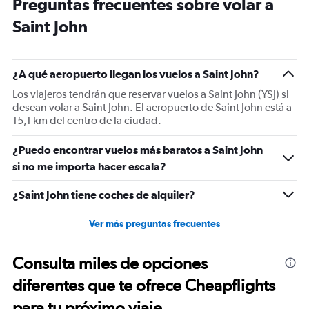
Preguntas frecuentes sobre volar a
14
categories.
Saint John
The
chart
has
1
¿A qué aeropuerto llegan los vuelos a Saint John?
Y
Los viajeros tendrán que reservar vuelos a Saint John (YSJ) si
axis
desean volar a Saint John. El aeropuerto de Saint John está a
displaying
15,1 km del centro de la ciudad.
values.
Range:
-10
¿Puedo encontrar vuelos más baratos a Saint John
to
si no me importa hacer escala?
20.
¿Saint John tiene coches de alquiler?
Ver más preguntas frecuentes
Consulta miles de opciones
diferentes que te ofrece Cheapflights
para tu próximo viaje