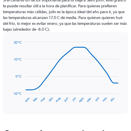
Si el clima es un factor importante para tu viaje a Saint John, este gráfico
12
te puede resultar útil a la hora de planificar. Para quienes prefieren
categories.
temperaturas más cálidas, julio es la época ideal del año para ir, ya que
The
las temperaturas alcanzan 17.0 C de media. Para quienes quieren huir
chart
del frío, lo mejor es evitar enero, ya que las temperaturas suelen ser más
has
bajas (alrededor de -8.0 C).
1
Y
axis
20 °C
Line
displaying
Chart
graphic.
chart
values.
with
Range:
10 °C
14
0
data
to
points.
150.
0 °C
The
chart
has
-10 °C
mar.
jun.
sep.
dic.
ene.
abr.
jul.
oct.
feb.
may.
ago.
nov.
1
End
of
X
interactive
axis
chart
displaying
categories.
Range: