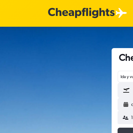
Che
Ida y v