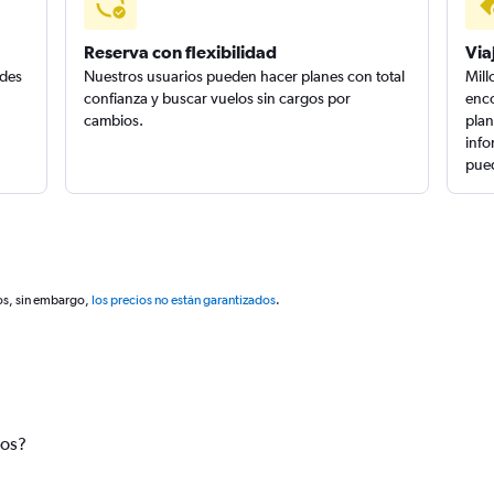
Reserva con flexibilidad
Via
edes
Nuestros usuarios pueden hacer planes con total
Mill
confianza y buscar vuelos sin cargos por
enco
cambios.
plan
info
pued
os, sin embargo,
los precios no están garantizados
.
tos?