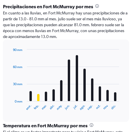
Precipitaciones en Fort McMurray por mes
En cuanto a las lluvias, en Fort McMurray hay unas precipitaciones de a
partir de 13.0 - 81.0 mm al mes. julio suele ser el mes más lluvioso, ya
que las precipitaciones pueden alcanzar 81.0 mm. febrero suele ser la
época con menos lluvias en Fort McMurray, con unas precipitaciones
de aproximadamente 13.0 mm.
90 mm
Bar
Chart
graphic.
chart
with
60 mm
12
bars.
30 mm
The
chart
has
0 mm
1
mar.
jun.
sep.
dic.
ene.
abr.
jul.
oct.
feb.
may.
ago.
nov.
X
End
of
axis
interactive
displaying
chart
categories.
Temperatura en Fort McMurray por mes
Range: