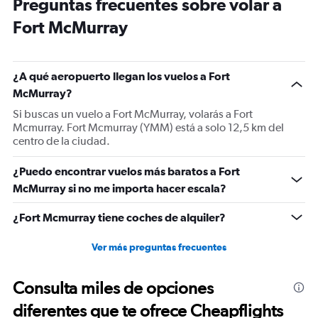
Preguntas frecuentes sobre volar a
14
categories.
Fort McMurray
The
chart
has
1
¿A qué aeropuerto llegan los vuelos a Fort
Y
McMurray?
axis
displaying
Si buscas un vuelo a Fort McMurray, volarás a Fort
values.
Mcmurray. Fort Mcmurray (YMM) está a solo 12,5 km del
Range:
centro de la ciudad.
-20
to
¿Puedo encontrar vuelos más baratos a Fort
20.
McMurray si no me importa hacer escala?
¿Fort Mcmurray tiene coches de alquiler?
Ver más preguntas frecuentes
Consulta miles de opciones
diferentes que te ofrece Cheapflights