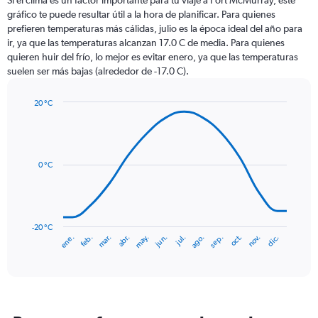
Si el clima es un factor importante para tu viaje a Fort McMurray, este
12
gráfico te puede resultar útil a la hora de planificar. Para quienes
categories.
prefieren temperaturas más cálidas, julio es la época ideal del año para
The
ir, ya que las temperaturas alcanzan 17.0 C de media. Para quienes
chart
quieren huir del frío, lo mejor es evitar enero, ya que las temperaturas
has
suelen ser más bajas (alrededor de -17.0 C).
1
Y
axis
20 °C
Line
displaying
Chart
graphic.
chart
values.
with
Range:
14
0
data
0 °C
to
points.
90.
The
chart
has
-20 °C
ene.
feb.
mar.
abr.
may.
jun.
jul.
ago.
sep.
oct.
nov.
dic.
1
End
of
X
interactive
axis
chart
displaying
categories.
Range: