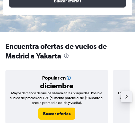
Buscar ofertas
Encuentra ofertas de vuelos de
Madrid a Yakarta
Popular en
diciembre
Mayor demanda de vuelos basada en las búsquedas. Posible
Los precio
subida de precios del 12% (aumento potencial de $94 sobre el
de precio
precio promedio de ida y vuelta).
Buscar ofertas