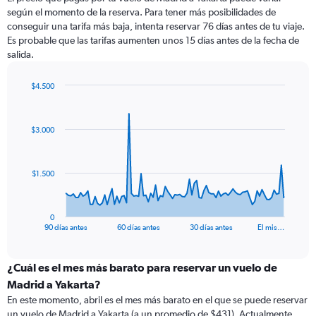
según el momento de la reserva. Para tener más posibilidades de
conseguir una tarifa más baja, intenta reservar 76 días antes de tu viaje.
Es probable que las tarifas aumenten unos 15 días antes de la fecha de
salida.
$4.500
Chart
Chart
graphic.
with
91
$3.000
data
points.
The
$1.500
chart
has
1
0
X
End
90 días antes
60 días antes
30 días antes
El mis…
of
axis
interactive
displaying
chart
categories.
¿Cuál es el mes más barato para reservar un vuelo de
Range:
Madrid a Yakarta?
91
En este momento, abril es el mes más barato en el que se puede reservar
categories.
un vuelo de Madrid a Yakarta (a un promedio de $431). Actualmente,