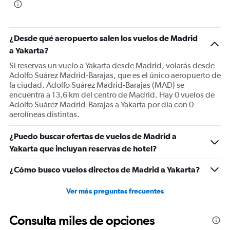
The
chart
has
1
¿Desde qué aeropuerto salen los vuelos de Madrid
Y
a Yakarta?
axis
displaying
Si reservas un vuelo a Yakarta desde Madrid, volarás desde
values.
Adolfo Suárez Madrid-Barajas, que es el único aeropuerto de
Range:
la ciudad. Adolfo Suárez Madrid-Barajas (MAD) se
0
encuentra a 13,6 km del centro de Madrid. Hay 0 vuelos de
to
Adolfo Suárez Madrid-Barajas a Yakarta por día con 0
900.
aerolíneas distintas.
¿Puedo buscar ofertas de vuelos de Madrid a
Yakarta que incluyan reservas de hotel?
¿Cómo busco vuelos directos de Madrid a Yakarta?
Ver más preguntas frecuentes
Consulta miles de opciones