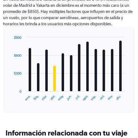
The
volar de Madrid a Yakarta en diciembre es el momento más caro (a un
chart
promedio de $850). Hay múltiples factores que influyen en el precio de
has
un vuelo, por lo que comparar aerolíneas, aeropuertos de salida y
1
horarios les brinda a los usuarios más opciones disponibles.
Y
axis
displaying
$900
values.
Bar
Chart
Range:
graphic.
chart
with
0
$600
12
to
bars.
4500.
$300
The
chart
has
0
1
ene.
abr.
jul.
oct.
mar.
jun.
sep.
dic.
feb.
may.
ago.
nov.
X
End
of
axis
interactive
displaying
chart
categories.
Range:
12
Información relacionada con tu viaje
categories.