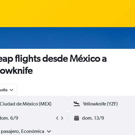
ap flights desde México a
lowknife
uelta
dom. 6/9
dom. 13/9
1 pasajero, Económica