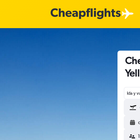
Che
Yel
Ida y v