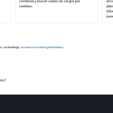
confianza y buscar vuelos sin cargos por
enco
cambios.
plan
info
pued
os, sin embargo,
los precios no están garantizados
.
tos?