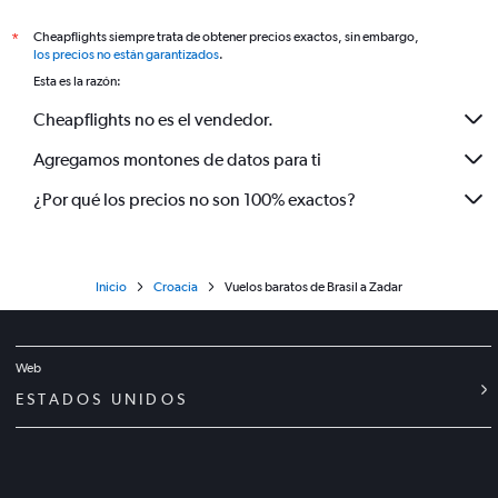
Cheapflights siempre trata de obtener precios exactos, sin embargo,
*
los precios no están garantizados
.
Esta es la razón:
Cheapflights no es el vendedor.
Agregamos montones de datos para ti
¿Por qué los precios no son 100% exactos?
Inicio
Croacia
Vuelos baratos de Brasil a Zadar
Web
ESTADOS UNIDOS