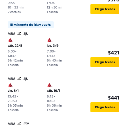
0:55
17:30
10 h 35 min
12 h 50 min
Elegir fechas
2 escalas
1 escala
El más corto de ida y vuelta
MEM
SJU
sáb. 22/8
jue. 3/9
6:00
-
7:00
-
$421
13:42
12:43
6 h 42 min
6 h 43 min
Elegir fechas
1 escala
1 escala
MEM
SJU
vie. 8/1
sáb. 16/1
13:45
-
6:15
-
$441
23:50
10:53
8 h 05 min
6 h 38 min
Elegir fechas
1 escala
1 escala
MEM
PTY