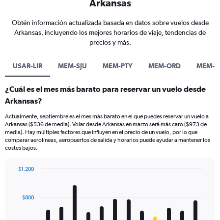
Arkansas
Obtén información actualizada basada en datos sobre vuelos desde
Arkansas, incluyendo los mejores horarios de viaje, tendencias de
precios y más.
USAR-LIR
MEM-SJU
MEM-PTY
MEM-ORD
MEM-
¿Cuál es el mes más barato para reservar un vuelo desde
Arkansas?
Actualmente, septiembre es el mes más barato en el que puedes reservar un vuelo a
Arkansas ($536 de media). Volar desde Arkansas en marzo será más caro ($973 de
media). Hay múltiples factores que influyen en el precio de un vuelo, por lo que
comparar aerolíneas, aeropuertos de salida y horarios puede ayudar a mantener los
costes bajos.
$1.200
Bar
Chart
graphic.
chart
with
$800
12
bars.