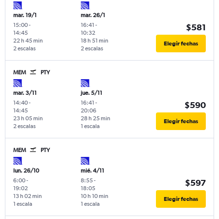
mar. 19/1
mar. 26/1
15:00
-
16:41
-
$581
14:45
10:32
22 h 45 min
18 h 51 min
Elegir fechas
2 escalas
2 escalas
MEM
PTY
mar. 3/11
jue. 5/11
14:40
-
16:41
-
$590
14:45
20:06
23 h 05 min
28 h 25 min
Elegir fechas
2 escalas
1 escala
MEM
PTY
lun. 26/10
mié. 4/11
6:00
-
8:55
-
$597
19:02
18:05
13 h 02 min
10 h 10 min
Elegir fechas
1 escala
1 escala