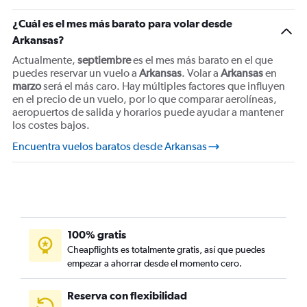
Vuelos de Miami a Bogotá
¿Cuál es el mes más barato para volar desde
Vuelos de Internacional John F. Kennedy a Bogotá
Arkansas?
Vuelos de Miami a Lima
Actualmente,
septiembre
es el mes más barato en el que
puedes reservar un vuelo a
Vuelos de Miami a San Salvador
Arkansas
. Volar a
Arkansas
en
marzo
será el más caro. Hay múltiples factores que influyen
en el precio de un vuelo, por lo que comparar aerolíneas,
aeropuertos de salida y horarios puede ayudar a mantener
los costes bajos.
Encuentra vuelos baratos desde Arkansas
100% gratis
Cheapflights es totalmente gratis, así que puedes
empezar a ahorrar desde el momento cero.
Reserva con flexibilidad