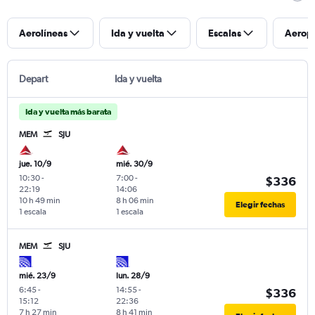
Aerolíneas
Ida y vuelta
Escalas
Aerop
Depart
Ida y vuelta
Ida y vuelta más barata
MEM
SJU
jue. 10/9
mié. 30/9
10:30
-
7:00
-
$336
22:19
14:06
10 h 49 min
8 h 06 min
Elegir fechas
1 escala
1 escala
MEM
SJU
mié. 23/9
lun. 28/9
6:45
-
14:55
-
$336
15:12
22:36
7 h 27 min
8 h 41 min