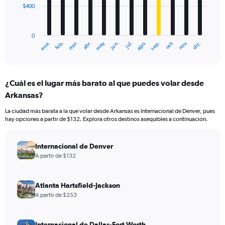
$400
The
chart
has
0
1
mar.
jun.
sep.
dic.
ene.
abr.
jul.
oct.
feb.
may.
ago.
nov.
X
End
of
axis
interactive
displaying
chart
categories.
¿Cuál es el lugar más barato al que puedes volar desde
Range:
Arkansas?
12
categories.
La ciudad más barata a la que volar desde Arkansas es Internacional de Denver, pues
The
hay opciones a partir de $132. Explora otros destinos asequibles a continuación.
chart
has
1
Internacional de Denver
Y
A partir de $132
axis
displaying
values.
Atlanta Hartsfield-Jackson
Range:
A partir de $253
0
to
1200.
Internacional de Dallas-Fort Worth