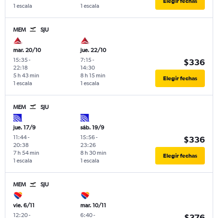
Elegir fechas
1 escala
1 escala
MEM
SJU
mar. 20/10
jue. 22/10
15:35
-
7:15
-
$336
22:18
14:30
5 h 43 min
8 h 15 min
Elegir fechas
1 escala
1 escala
MEM
SJU
jue. 17/9
sáb. 19/9
11:44
-
15:56
-
$336
20:38
23:26
7 h 54 min
8 h 30 min
Elegir fechas
1 escala
1 escala
MEM
SJU
vie. 6/11
mar. 10/11
12:20
-
6:40
-
$376