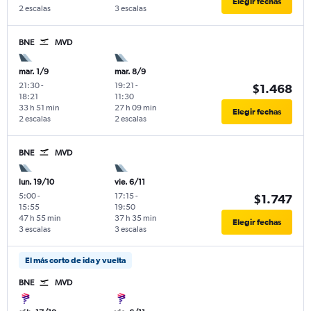
Elegir fechas
2 escalas
3 escalas
BNE
MVD
mar. 1/9
mar. 8/9
21:30
-
19:21
-
$1.468
18:21
11:30
33 h 51 min
27 h 09 min
Elegir fechas
2 escalas
2 escalas
BNE
MVD
lun. 19/10
vie. 6/11
5:00
-
17:15
-
$1.747
15:55
19:50
47 h 55 min
37 h 35 min
Elegir fechas
3 escalas
3 escalas
El más corto de ida y vuelta
BNE
MVD