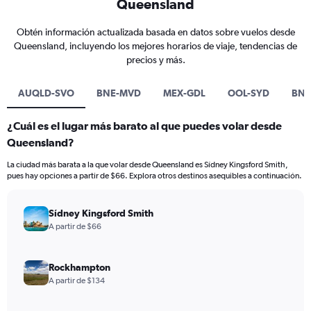
Queensland
Obtén información actualizada basada en datos sobre vuelos desde
Queensland, incluyendo los mejores horarios de viaje, tendencias de
precios y más.
AUQLD-SVO
BNE-MVD
MEX-GDL
OOL-SYD
BNE
¿Cuál es el lugar más barato al que puedes volar desde
Queensland?
La ciudad más barata a la que volar desde Queensland es Sídney Kingsford Smith,
pues hay opciones a partir de $66. Explora otros destinos asequibles a continuación.
Sídney Kingsford Smith
A partir de $66
Rockhampton
A partir de $134