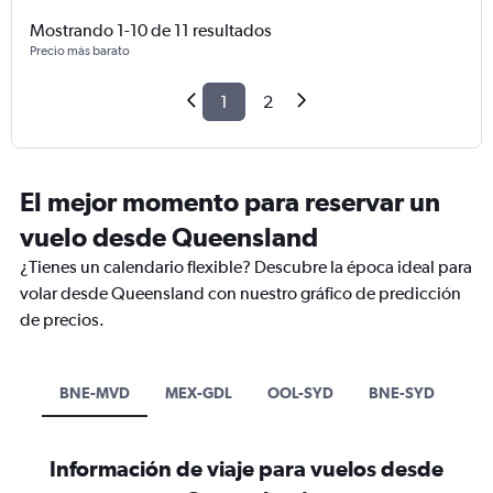
Mostrando 1-10 de 11 resultados
Precio más barato
1
2
El mejor momento para reservar un
vuelo desde Queensland
¿Tienes un calendario flexible? Descubre la época ideal para
volar desde Queensland con nuestro gráfico de predicción
de precios.
BNE-MVD
MEX-GDL
OOL-SYD
BNE-SYD
Información de viaje para vuelos desde