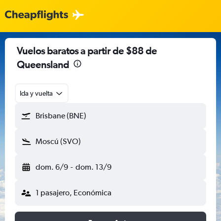
Vuelos baratos a partir de $88 de
Queensland
Ida y vuelta
Brisbane (BNE)
Moscú (SVO)
dom. 6/9
-
dom. 13/9
1 pasajero, Económica