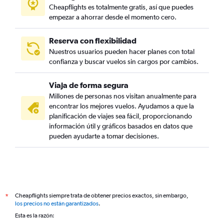
Cheapflights es totalmente gratis, así que puedes
empezar a ahorrar desde el momento cero.
Reserva con flexibilidad
Nuestros usuarios pueden hacer planes con total
confianza y buscar vuelos sin cargos por cambios.
Viaja de forma segura
Millones de personas nos visitan anualmente para
encontrar los mejores vuelos. Ayudamos a que la
planificación de viajes sea fácil, proporcionando
información útil y gráficos basados en datos que
pueden ayudarte a tomar decisiones.
Cheapflights siempre trata de obtener precios exactos, sin embargo,
*
los precios no están garantizados
.
Esta es la razón: