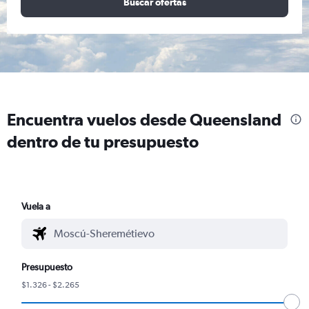
Buscar ofertas
Encuentra vuelos desde Queensland
dentro de tu presupuesto
Vuela a
Presupuesto
$1.326 - $2.265