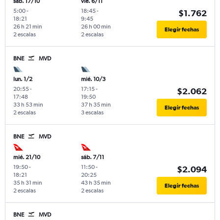
sáb. 17/10
vie. 6/11
5:00
-
18:45
-
$1.762
18:21
9:45
26 h 21 min
26 h 00 min
Elegir fechas
2 escalas
2 escalas
BNE
MVD
lun. 1/2
mié. 10/3
20:55
-
17:15
-
$2.062
17:48
19:50
33 h 53 min
37 h 35 min
Elegir fechas
2 escalas
3 escalas
BNE
MVD
mié. 21/10
sáb. 7/11
19:50
-
11:50
-
$2.094
18:21
20:25
35 h 31 min
43 h 35 min
Elegir fechas
2 escalas
2 escalas
BNE
MVD