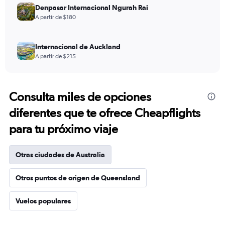
Denpasar Internacional Ngurah Rai
A partir de $180
Internacional de Auckland
A partir de $215
Consulta miles de opciones
diferentes que te ofrece Cheapflights
para tu próximo viaje
Otras ciudades de Australia
Otros puntos de origen de Queensland
Vuelos populares