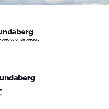
Bundaberg
e predicción de precios.
 Bundaberg
de
de