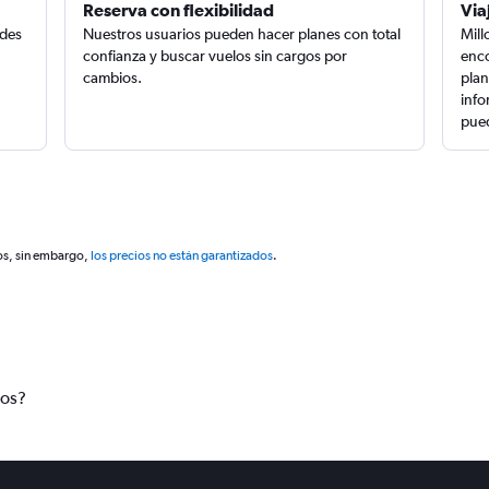
Reserva con flexibilidad
Via
edes
Nuestros usuarios pueden hacer planes con total
Mill
confianza y buscar vuelos sin cargos por
enco
cambios.
plan
info
pued
os, sin embargo,
los precios no están garantizados
.
tos?