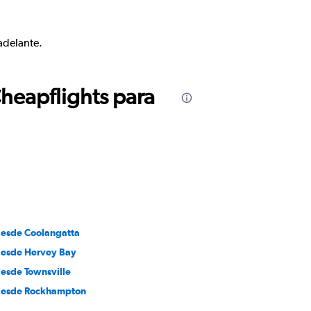
adelante.
Cheapflights para
desde Coolangatta
desde Hervey Bay
desde Townsville
desde Rockhampton