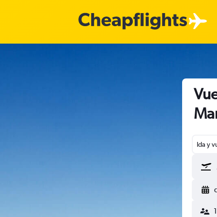
Vue
Ma
Ida y v