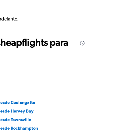
adelante.
Cheapflights para
desde Coolangatta
desde Hervey Bay
desde Townsville
desde Rockhampton