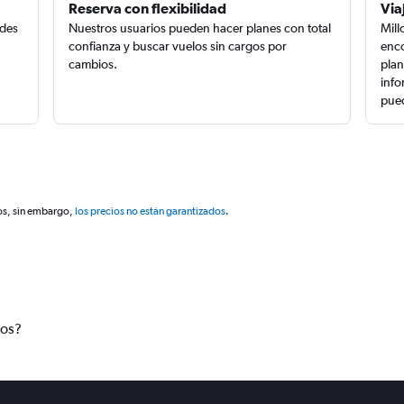
Reserva con flexibilidad
Via
edes
Nuestros usuarios pueden hacer planes con total
Mill
confianza y buscar vuelos sin cargos por
enco
cambios.
plan
info
pued
os, sin embargo,
los precios no están garantizados
.
tos?