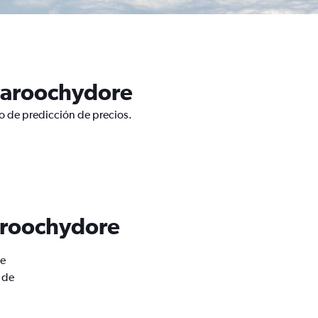
Maroochydore
o de predicción de precios.
aroochydore
de
 de