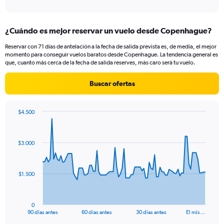
¿Cuándo es mejor reservar un vuelo desde Copenhague?
Reservar con 71 días de antelación a la fecha de salida prevista es, de media, el mejor
momento para conseguir vuelos baratos desde Copenhague. La tendencia general es
que, cuanto más cerca de la fecha de salida reserves, más caro será tu vuelo.
Buscar ofertas
$4.500
Chart
Chart
graphic.
with
91
$3.000
data
points.
The
$1.500
chart
has
1
0
X
End
90 días antes
60 días antes
30 días antes
El mis…
of
axis
interactive