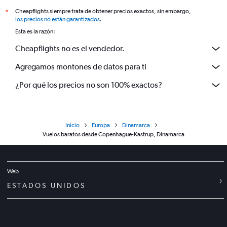
Cheapflights siempre trata de obtener precios exactos, sin embargo,
*
los precios no están garantizados
.
Esta es la razón:
Cheapflights no es el vendedor.
Agregamos montones de datos para ti
¿Por qué los precios no son 100% exactos?
Inicio
Europa
Dinamarca
Vuelos baratos desde Copenhague-Kastrup, Dinamarca
Web
ESTADOS UNIDOS