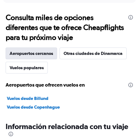
displaying
chart
categories.
Range:
Consulta miles de opciones
91
diferentes que te ofrece Cheapflights
categories.
The
para tu próximo viaje
chart
has
1
Aeropuertos cercanos
Otras ciudades de Dinamarca
Y
axis
Vuelos populares
displaying
values.
Range:
Aeropuertos que ofrecen vuelos en
0
to
4500.
Vuelos desde Billund
Vuelos desde Copenhague
Información relacionada con tu viaje