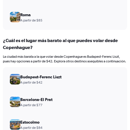
0
to
2400.
Roma
A partir de $85
¿Cuál es el lugar más barato al que puedes volar desde
Copenhague?
La ciudad más barata a la que volar desde Copenhague es Budapest-Ferenc Liszt,
pues hay opciones a partir de $42. Explora otros destinos asequibles a continuación.
Budapest-Ferenc Liszt
A partir de $42
Barcelona-El Prat
A partir de $77
Estocolmo
A partir de $84