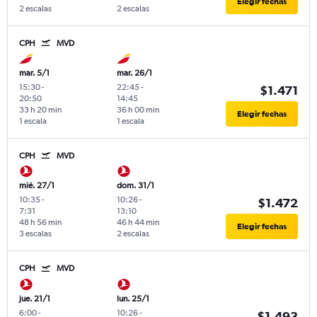
Elegir fechas
2 escalas
2 escalas
CPH
MVD
mar. 5/1
mar. 26/1
15:30
-
22:45
-
$1.471
20:50
14:45
33 h 20 min
36 h 00 min
Elegir fechas
1 escala
1 escala
CPH
MVD
mié. 27/1
dom. 31/1
10:35
-
10:26
-
$1.472
7:31
13:10
48 h 56 min
46 h 44 min
Elegir fechas
3 escalas
2 escalas
CPH
MVD
jue. 21/1
lun. 25/1
6:00
-
10:26
-
$1.493