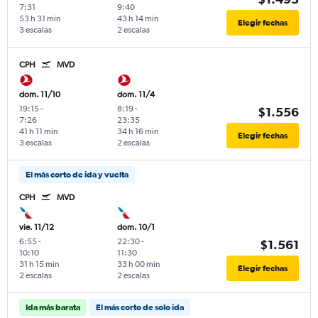
7:31
9:40
53 h 31 min
43 h 14 min
Elegir fechas
3 escalas
2 escalas
CPH
MVD
dom. 11/10
dom. 11/4
19:15
-
8:19
-
$1.556
7:26
23:35
41 h 11 min
34 h 16 min
Elegir fechas
3 escalas
2 escalas
El más corto de ida y vuelta
CPH
MVD
vie. 11/12
dom. 10/1
6:55
-
22:30
-
$1.561
10:10
11:30
31 h 15 min
33 h 00 min
Elegir fechas
2 escalas
2 escalas
Ida más barata
El más corto de solo ida