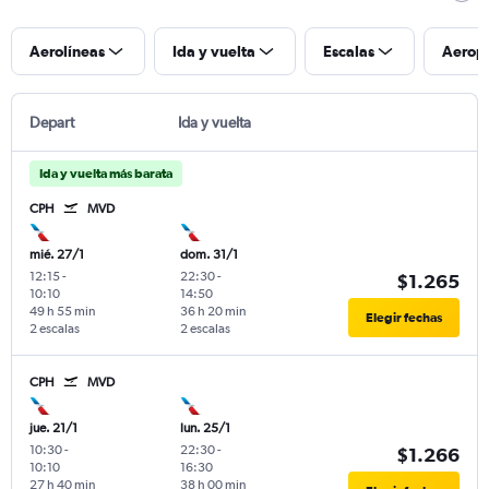
Aerolíneas
Ida y vuelta
Escalas
Aerop
Depart
Ida y vuelta
Ida y vuelta más barata
CPH
MVD
mié. 27/1
dom. 31/1
12:15
-
22:30
-
$1.265
10:10
14:50
49 h 55 min
36 h 20 min
Elegir fechas
2 escalas
2 escalas
CPH
MVD
jue. 21/1
lun. 25/1
10:30
-
22:30
-
$1.266
10:10
16:30
27 h 40 min
38 h 00 min