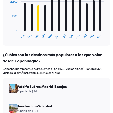
$1.600
12
bars.
$800
The
chart
has
0
1
mar.
jun.
sep.
dic.
ene.
abr.
jul.
oct.
feb.
may.
ago.
nov.
X
End
of
axis
interactive
displaying
chart
categories.
¿Cuáles son los destinos más populares a los que volar
Range:
desde Copenhague?
12
categories.
Copenhague ofrece vuelos frecuentes a París (536 vuelos diarios), Londres (326
The
vuelos al día) y Ámsterdam (318 vuelos al día).
chart
has
1
Adolfo Suárez Madrid-Barajas
Y
A partir de $94
axis
displaying
values.
Ámsterdam-Schiphol
Range:
A partir de $124