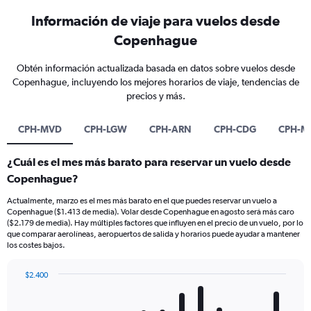
Información de viaje para vuelos desde
Copenhague
Obtén información actualizada basada en datos sobre vuelos desde
Copenhague, incluyendo los mejores horarios de viaje, tendencias de
precios y más.
CPH-MVD
CPH-LGW
CPH-ARN
CPH-CDG
CPH-M
¿Cuál es el mes más barato para reservar un vuelo desde
Copenhague?
Actualmente, marzo es el mes más barato en el que puedes reservar un vuelo a
Copenhague ($1.413 de media). Volar desde Copenhague en agosto será más caro
($2.179 de media). Hay múltiples factores que influyen en el precio de un vuelo, por lo
que comparar aerolíneas, aeropuertos de salida y horarios puede ayudar a mantener
los costes bajos.
$2.400
Bar
Chart
graphic.
chart
with