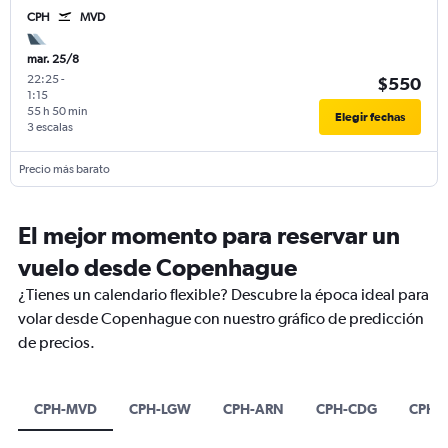
CPH
MVD
mar. 25/8
22:25
-
$550
1:15
55 h 50 min
Elegir fechas
3 escalas
Precio más barato
El mejor momento para reservar un
vuelo desde Copenhague
¿Tienes un calendario flexible? Descubre la época ideal para
volar desde Copenhague con nuestro gráfico de predicción
de precios.
CPH-MVD
CPH-LGW
CPH-ARN
CPH-CDG
CPH-