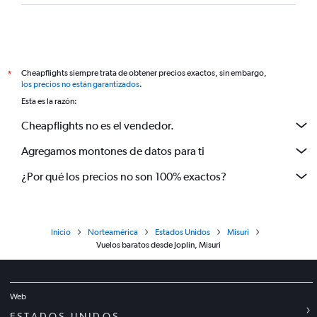
Cheapflights siempre trata de obtener precios exactos, sin embargo,
*
los precios no están garantizados
.
Esta es la razón:
Cheapflights no es el vendedor.
Agregamos montones de datos para ti
¿Por qué los precios no son 100% exactos?
Inicio
Norteamérica
Estados Unidos
Misuri
Vuelos baratos desde Joplin, Misuri
Web
ESTADOS UNIDOS